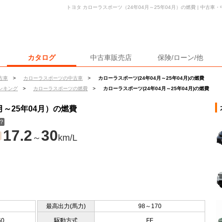
トヨタ カローラスポーツ（24年04月～25年04月）の燃費 | 中古
カタログ
中古車販売店
保険/ローン/他
古車
>
カローラスポーツの中古車
>
カローラスポーツ(24年04月～25年04月)の燃費
ンキング
>
カローラスポーツの燃費
>
カローラスポーツ(24年04月～25年04月)の燃費
月～25年04月）の燃費
？
17.2
30
～
km/L
最高出力(馬力)
98～170
60
駆動方式
FF