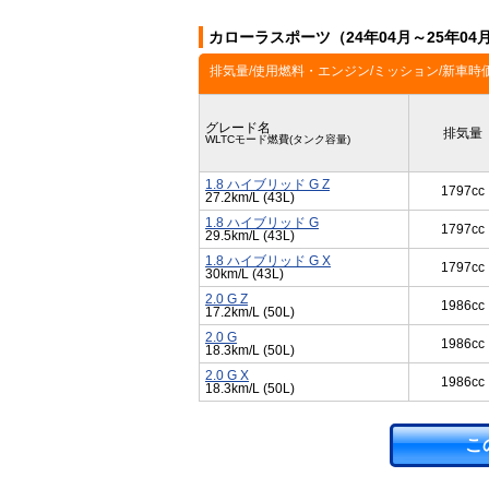
カローラスポーツ（24年04月～25年0
排気量/使用燃料・エンジン/ミッション/新車時
グレード名
排気量
WLTCモード燃費(タンク容量)
1.8 ハイブリッド G Z
1797cc
27.2km/L (43L)
1.8 ハイブリッド G
1797cc
29.5km/L (43L)
1.8 ハイブリッド G X
1797cc
30km/L (43L)
2.0 G Z
1986cc
17.2km/L (50L)
2.0 G
1986cc
18.3km/L (50L)
2.0 G X
1986cc
18.3km/L (50L)
こ