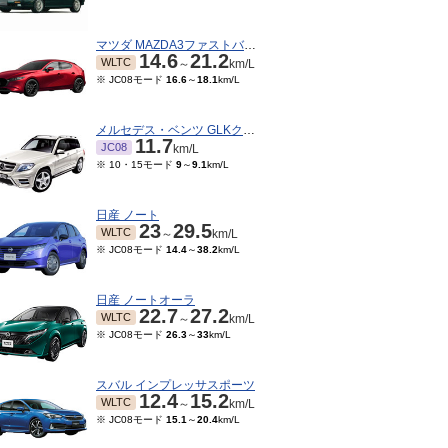
マツダ MAZDA3ファストバック
14.6
21.2
WLTC
～
km/L
※ JC08モード
16.6
～
18.1
km/L
メルセデス・ベンツ GLKクラス
11.7
JC08
km/L
※ 10・15モード
9
～
9.1
km/L
日産 ノート
23
29.5
WLTC
～
km/L
※ JC08モード
14.4
～
38.2
km/L
06～2021/06
2019/10～2020/05
2019/09～2019/09
201
TC
WLTC
WLTC
km/L
km/L
km/L
ード
15.4
～
34.2
km/L
※ JC08モード
15.4
～
34.2
km/L
※ JC08モード
15.4
～
34.2
km/L
※ JC0
日産 ノートオーラ
22.7
27.2
WLTC
～
km/L
※ JC08モード
26.3
～
33
km/L
スバル インプレッサスポーツ
12.4
15.2
WLTC
～
km/L
※ JC08モード
15.1
～
20.4
km/L