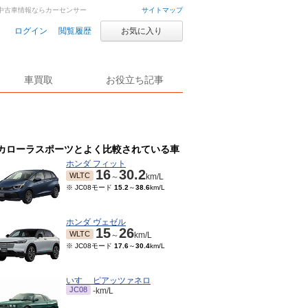
車・中古車情報ならカーセンサー
サイトマップ
ログイン
閲覧履歴
お気に入り
車買取
お役立ち記事
カローラスポーツとよく比較されている車
ホンダ フィット
16
30.2
WLTC
～
km/L
※ JC08モード
15.2
～
38.6
km/L
ホンダ ヴェゼル
15
26
WLTC
～
km/L
※ JC08モード
17.6
～
30.4
km/L
いすゞ ピアッツァネロ
JC08
-km/L