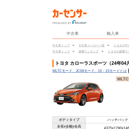
中古車
輸入車
中古車トップ
>
中古車メーカー一覧
>
トヨタの中
中古車トップ
>
燃費ランキング
>
トヨタの燃費ラ
トヨタ カローラスポーツ（24年04
WLTCモード、JC08モード、10・15モードとは
WLTC
ボディタイプ
ハッチバック
全長x全幅x全高
4375x1790x14