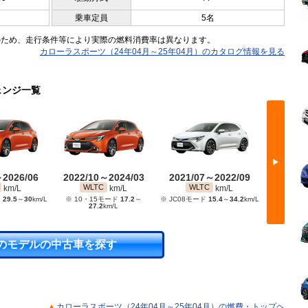
乗車定員
5名
のため、走行条件等により実際の燃料消費率は異なります。
カローラスポーツ（24年04月～25年04月）のカタログ情報を見る
ェンジ一覧
▶
～2026/06
2022/10～2024/03
2021/07～2022/09
2020/
WLTC
WLTC
WL
km/L
km/L
km/L
ド
29.5
～
30
km/L
※ 10・15モード
17.2
～
※ JC08モード
15.4
～
34.2
km/L
※ JC08モ
27.2
km/L
のモデルの中古車を探す
カローラスポーツ（24年04月～25年04月）の燃費・トップヘ