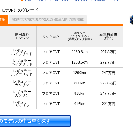
4月モデル）のグレード
価格
駆動方式/最大出力/過給器/生産期間/燃費性能
満タンで
使用燃料
新車時価格
ミッション
どこまで走る？
エンジン
(税込)
(燃費xタンク容量)
レギュラー
フロアCVT
1169.6km
297.8
万円
ハイブリッド
レギュラー
フロアCVT
1268.5km
272.7
万円
ハイブリッド
レギュラー
フロアCVT
1290km
247
万円
ハイブリッド
レギュラー
フロアCVT
860km
272.8
万円
ガソリン
レギュラー
フロアCVT
915km
247.7
万円
ガソリン
レギュラー
フロアCVT
915km
221
万円
ガソリン
のモデルの中古車を探す