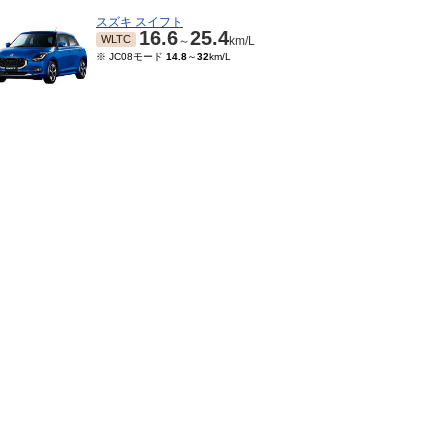
スズキ スイフト
16.6
25.4
WLTC
～
km/L
※ JC08モード
14.8
～
32
km/L