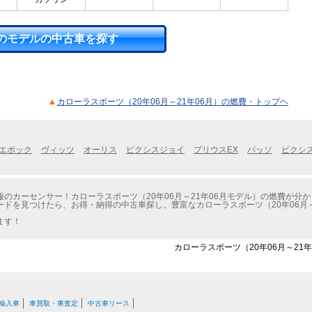
のモデルの中古車を探す
カローラスポーツ（20年06月～21年06月）の燃費・トップヘ
エポック
ヴィッツ
オーリス
ピクシスジョイ
プリウスEX
パッソ
ピクシ
のカーセンサー！カローラスポーツ（20年06月～21年06月モデル）の燃費が分
ドを見つけたら、お得・納得の中古車探し。豊富なカローラスポーツ（20年06月～
ます！
カローラスポーツ（20年06月～21年
輸入車
車買取・車査定
中古車リース