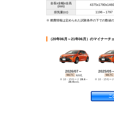
全長x全幅x全高
4375x1790x146
(mm)
排気量(cc)
1196～1797
※ 燃費情報は定められた試験条件の下での数値
（20年06月～21年06月）のマイナーチ
2026/07～
2025/05
WLTC
WLTC
km/L
※ 10・15モード
28.6
～
※ 10・15モー
28.9
km/L
こ