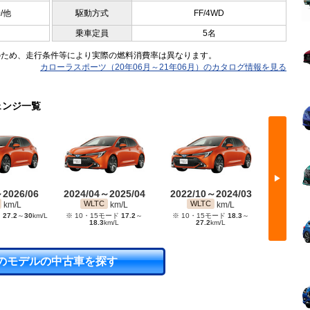
0/他
駆動方式
FF/4WD
乗車定員
5名
のため、走行条件等により実際の燃料消費率は異なります。
カローラスポーツ（20年06月～21年06月）のカタログ情報を見る
ェンジ一覧
▶
～2026/06
2024/04～2025/04
2022/10～2024/03
2021/
WLTC
WLTC
WL
km/L
km/L
km/L
ド
27.2
～
30
km/L
※ 10・15モード
17.2
～
※ 10・15モード
18.3
～
※ JC08モ
18.3
km/L
27.2
km/L
のモデルの中古車を探す