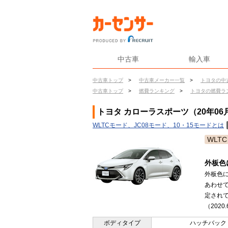
中古車
輸入車
中古車トップ
>
中古車メーカー一覧
>
トヨタの中
中古車トップ
>
燃費ランキング
>
トヨタの燃費ラ
トヨタ カローラスポーツ（20年06
WLTCモード、JC08モード、10・15モードとは
WLTC
外板色
外板色
あわせ
定され
（2020
ボディタイプ
ハッチバック