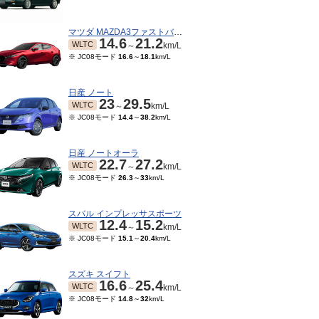
マツダ MAZDA3ファストバック
14.6
21.2
WLTC
～
km/L
※ JC08モード
16.6
～
18.1
km/L
日産 ノート
23
29.5
WLTC
～
km/L
※ JC08モード
14.4
～
38.2
km/L
日産 ノートオーラ
22.7
27.2
WLTC
～
km/L
※ JC08モード
26.3
～
33
km/L
07～2022/09
2019/10～2020/05
2019/09～2019/09
201
TC
WLTC
WLTC
km/L
km/L
km/L
スバル インプレッサスポーツ
12.4
15.2
ード
15.4
～
34.2
km/L
※ JC08モード
15.4
～
34.2
km/L
※ JC08モード
15.4
～
34.2
km/L
※ JC0
WLTC
～
km/L
※ JC08モード
15.1
～
20.4
km/L
スズキ スイフト
16.6
25.4
WLTC
～
km/L
※ JC08モード
14.8
～
32
km/L