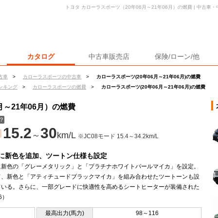
トヨタ カローラスポーツ（20年06月～21年06月）の燃費 | 中古
カタログ
中古車販売店
保険/ローン/他
古車
>
カローラスポーツの中古車
>
カローラスポーツ(20年06月～21年06月)の燃費
ンキング
>
カローラスポーツの燃費
>
カローラスポーツ(20年06月～21年06月)の燃費
月～21年06月）の燃費
？
15.2
30
～
km/L
※JC08モード 15.4～34.2km/L
に新色を追加、ツートン仕様も設定
に新色の「グレーメタリック」と「プラチナホワイトパールマイカ」を設定。
て、新色と「アティチュードブラックマイカ」を組み合わせたツートーンも設
ている。さらに、一部グレードに快適性を高めるシートヒーターが装備された
.6）
最高出力(馬力)
98～116