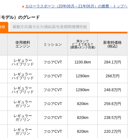
カローラスポーツ（20年06月～21年06月）の燃費・トップヘ
6月モデル）のグレード
価格
駆動方式/最大出力/過給器/生産期間/燃費性能
満タンで
使用燃料
新車時価格
ミッション
どこまで走る？
エンジン
(税込)
(燃費xタンク容量)
レギュラー
フロアCVT
1100.8km
284.1
万円
ハイブリッド
レギュラー
フロアCVT
1290km
266
万円
ハイブリッド
レギュラー
フロアCVT
1290km
248.8
万円
ハイブリッド
レギュラー
フロアCVT
820km
256.6
万円
ガソリン
レギュラー
フロアCVT
820km
238.5
万円
ガソリン
レギュラー
フロアCVT
820km
220.2
万円
ガソリン