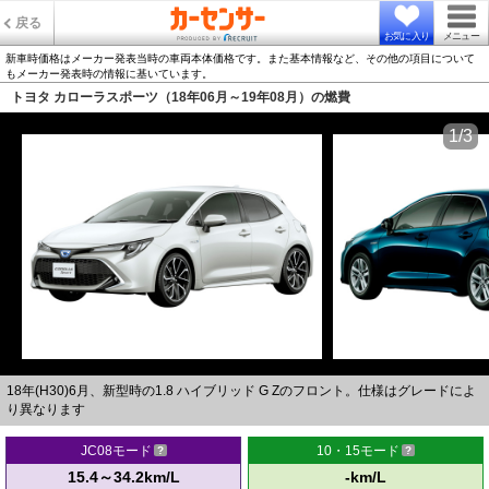
戻る
お気に入り
メニュー
新車時価格はメーカー発表当時の車両本体価格です。また基本情報など、その他の項目について
もメーカー発表時の情報に基いています。
トヨタ カローラスポーツ（18年06月～19年08月）の燃費
1/3
18年(H30)6月、新型時の1.8 ハイブリッド G Zのフロント。仕様はグレードによ
り異なります
JC08モード
10・15モード
15.4～34.2km/L
-km/L