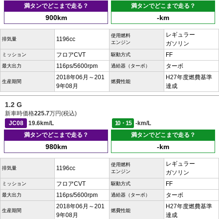
満タンでどこまで走る？
満タンでどこまで走る？
900km
-km
レギュラー
使用燃料
1196cc
排気量
エンジン
ガソリン
フロアCVT
FF
ミッション
駆動方式
116ps/5600rpm
ターボ
最大出力
過給器（ターボ）
2018年06月～201
H27年度燃費基準
生産期間
燃費性能
9年08月
達成
1.2 G
新車時価格
225.7
万円(税込)
JC08
19.6km/L
10・15
-km/L
満タンでどこまで走る？
満タンでどこまで走る？
980km
-km
レギュラー
使用燃料
1196cc
排気量
エンジン
ガソリン
フロアCVT
FF
ミッション
駆動方式
116ps/5600rpm
ターボ
最大出力
過給器（ターボ）
2018年06月～201
H27年度燃費基準
生産期間
燃費性能
9年08月
達成