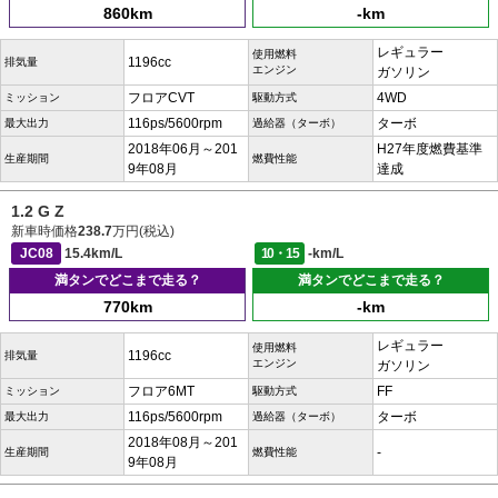
860km
-km
レギュラー
使用燃料
1196cc
排気量
エンジン
ガソリン
フロアCVT
4WD
ミッション
駆動方式
116ps/5600rpm
ターボ
最大出力
過給器（ターボ）
2018年06月～201
H27年度燃費基準
生産期間
燃費性能
9年08月
達成
1.2 G Z
新車時価格
238.7
万円(税込)
JC08
15.4km/L
10・15
-km/L
満タンでどこまで走る？
満タンでどこまで走る？
770km
-km
レギュラー
使用燃料
1196cc
排気量
エンジン
ガソリン
フロア6MT
FF
ミッション
駆動方式
116ps/5600rpm
ターボ
最大出力
過給器（ターボ）
2018年08月～201
-
生産期間
燃費性能
9年08月