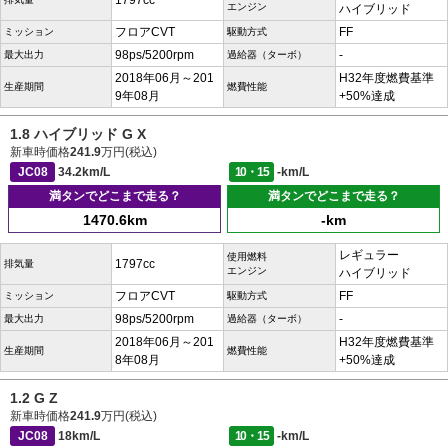
1797cc
エンジン
ハイブリッド
フロアCVT
FF
ミッション
駆動方式
98ps/5200rpm
-
最大出力
過給器（ターボ）
2018年06月～201
H32年度燃費基準
生産期間
燃費性能
9年08月
+50%達成
1.8 ハイブリッド G X
新車時価格
241.9
万円(税込)
JC08
34.2km/L
10・15
-km/L
満タンでどこまで走る？
満タンでどこまで走る？
1470.6km
-km
レギュラー
使用燃料
1797cc
排気量
エンジン
ハイブリッド
フロアCVT
FF
ミッション
駆動方式
98ps/5200rpm
-
最大出力
過給器（ターボ）
2018年06月～201
H32年度燃費基準
生産期間
燃費性能
8年08月
+50%達成
1.2 G Z
新車時価格
241.9
万円(税込)
JC08
18km/L
10・15
-km/L