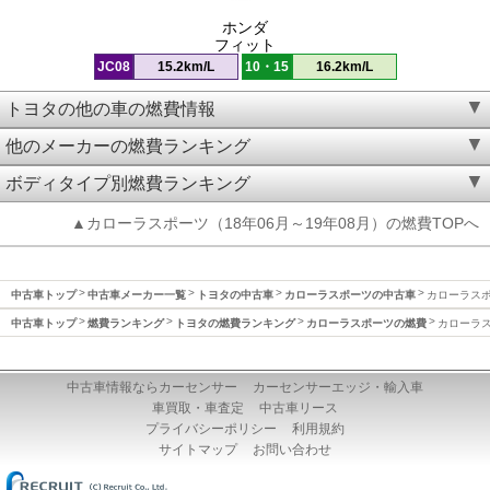
ホンダ
フィット
JC08
15.2km/L
10・15
16.2km/L
トヨタの他の車の燃費情報
他のメーカーの燃費ランキング
ボディタイプ別燃費ランキング
▲カローラスポーツ（18年06月～19年08月）の燃費TOPへ
中古車トップ
中古車メーカー一覧
トヨタの中古車
カローラスポーツの中古車
カローラスポー
中古車トップ
燃費ランキング
トヨタの燃費ランキング
カローラスポーツの燃費
カローラス
中古車情報ならカーセンサー
カーセンサーエッジ・輸入車
車買取・車査定
中古車リース
プライバシーポリシー
利用規約
サイトマップ
お問い合わせ