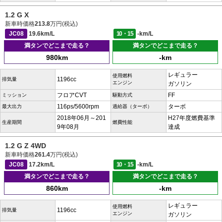
1.2 G X
新車時価格
213.8
万円(税込)
JC08
19.6km/L
10・15
-km/L
満タンでどこまで走る？
満タンでどこまで走る？
980km
-km
レギュラー
使用燃料
1196cc
排気量
エンジン
ガソリン
フロアCVT
FF
ミッション
駆動方式
116ps/5600rpm
ターボ
最大出力
過給器（ターボ）
2018年06月～201
H27年度燃費基準
生産期間
燃費性能
9年08月
達成
1.2 G Z 4WD
新車時価格
261.4
万円(税込)
JC08
17.2km/L
10・15
-km/L
満タンでどこまで走る？
満タンでどこまで走る？
860km
-km
レギュラー
使用燃料
1196cc
排気量
エンジン
ガソリン