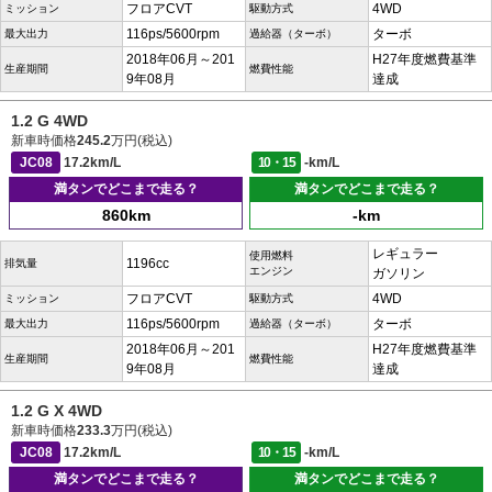
フロアCVT
4WD
ミッション
駆動方式
116ps/5600rpm
ターボ
最大出力
過給器（ターボ）
2018年06月～201
H27年度燃費基準
生産期間
燃費性能
9年08月
達成
1.2 G 4WD
新車時価格
245.2
万円(税込)
JC08
17.2km/L
10・15
-km/L
満タンでどこまで走る？
満タンでどこまで走る？
860km
-km
レギュラー
使用燃料
1196cc
排気量
エンジン
ガソリン
フロアCVT
4WD
ミッション
駆動方式
116ps/5600rpm
ターボ
最大出力
過給器（ターボ）
2018年06月～201
H27年度燃費基準
生産期間
燃費性能
9年08月
達成
1.2 G X 4WD
新車時価格
233.3
万円(税込)
JC08
17.2km/L
10・15
-km/L
満タンでどこまで走る？
満タンでどこまで走る？