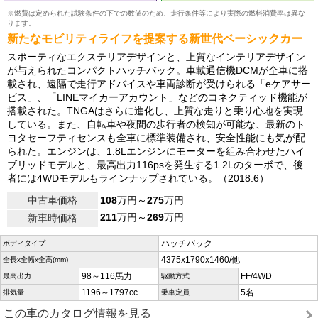
※燃費は定められた試験条件の下での数値のため、走行条件等により実際の燃料消費率は異な
ります。
新たなモビリティライフを提案する新世代ベーシックカー
スポーティなエクステリアデザインと、上質なインテリアデザイン
が与えられたコンパクトハッチバック。車載通信機DCMが全車に搭
載され、遠隔で走行アドバイスや車両診断が受けられる「eケアサー
ビス」、「LINEマイカーアカウント」などのコネクティッド機能が
搭載された。TNGAはさらに進化し、上質な走りと乗り心地を実現
している。また、自転車や夜間の歩行者の検知が可能な、最新のト
ヨタセーフティセンスも全車に標準装備され、安全性能にも気が配
られた。エンジンは、1.8Lエンジンにモーターを組み合わせたハイ
ブリッドモデルと、最高出力116psを発生する1.2Lのターボで、後
者には4WDモデルもラインナップされている。（2018.6）
中古車価格
108
万円～
275
万円
211
万円～
269
万円
新車時価格
ハッチバック
ボディタイプ
4375x1790x1460/他
全長x全幅x全高(mm)
98～116馬力
FF/4WD
最高出力
駆動方式
1196～1797cc
5名
排気量
乗車定員
この車のカタログ情報を見る