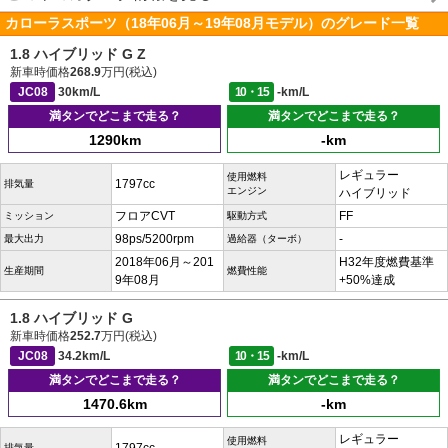
カローラスポーツ（18年06月～19年08月モデル）のグレード一覧
1.8 ハイブリッド G Z
新車時価格
268.9
万円(税込)
JC08
30km/L
10・15
-km/L
満タンでどこまで走る？
満タンでどこまで走る？
1290km
-km
レギュラー
使用燃料
1797cc
排気量
エンジン
ハイブリッド
フロアCVT
FF
ミッション
駆動方式
98ps/5200rpm
-
最大出力
過給器（ターボ）
2018年06月～201
H32年度燃費基準
生産期間
燃費性能
9年08月
+50%達成
1.8 ハイブリッド G
新車時価格
252.7
万円(税込)
JC08
34.2km/L
10・15
-km/L
満タンでどこまで走る？
満タンでどこまで走る？
1470.6km
-km
レギュラー
使用燃料
排気量