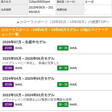
116ps/5600rpm
ターボ
最大出力
過給器（ターボ）
2018年08月～201
-
生産期間
燃費性能
9年08月
▲カローラスポーツ（18年06月～19年08月）の燃費TOPへ
カローラスポーツ（18年06月～19年08月モデル）の他のマイナーチ
ェンジ一覧
2026年07月～生産中モデル
JC08
-km/L
10・15
-km/L
2025年05月～2026年06月モデル
ハイブリッドに一本化し、装備が充実した
JC08
-km/L
10・15
-km/L
2024年04月～2025年04月モデル
JC08
-km/L
10・15
-km/L
2022年10月～2024年03月モデル
パワートレインの刷新および最新の安全機能を採用
JC08
-km/L
10・15
-km/L