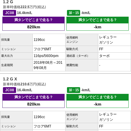
1.2 G
新車時価格
222.5
万円(税込)
JC08
16.4km/L
10・15
-km/L
満タンでどこまで走る？
満タンでどこまで走る？
820km
-km
レギュラー
使用燃料
1196cc
排気量
エンジン
ガソリン
フロア6MT
FF
ミッション
駆動方式
116ps/5600rpm
ターボ
最大出力
過給器（ターボ）
2018年08月～201
-
生産期間
燃費性能
9年08月
1.2 G X
新車時価格
210.6
万円(税込)
JC08
16.4km/L
10・15
-km/L
満タンでどこまで走る？
満タンでどこまで走る？
820km
-km
レギュラー
使用燃料
1196cc
排気量
エンジン
ガソリン
フロア6MT
FF
ミッション
駆動方式