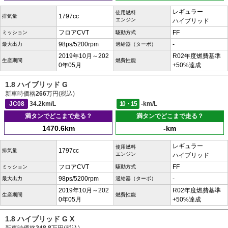
レギュラー
使用燃料
1797cc
排気量
エンジン
ハイブリッド
フロアCVT
FF
ミッション
駆動方式
98ps/5200rpm
-
最大出力
過給器（ターボ）
2019年10月～202
R02年度燃費基準
生産期間
燃費性能
0年05月
+50%達成
1.8 ハイブリッド G
新車時価格
266
万円(税込)
JC08
34.2km/L
10・15
-km/L
満タンでどこまで走る？
満タンでどこまで走る？
1470.6km
-km
レギュラー
使用燃料
1797cc
排気量
エンジン
ハイブリッド
フロアCVT
FF
ミッション
駆動方式
98ps/5200rpm
-
最大出力
過給器（ターボ）
2019年10月～202
R02年度燃費基準
生産期間
燃費性能
0年05月
+50%達成
1.8 ハイブリッド G X