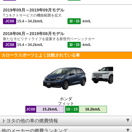
2019年09月～2019年09月モデル
Tコネクトサービスの機能範囲を拡大
JC08
15.4～34.2km/L
10・15
-km/L
2018年06月～2019年08月モデル
新たなモビリティライフを提案する新世代ベーシックカー
JC08
15.4～34.2km/L
10・15
-km/L
カローラスポーツとよく比較されている車
ホンダ
フィット
JC08
15.2km/L
10・15
16.2km/L
トヨタの他の車の燃費情報
他のメーカーの燃費ランキング