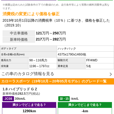
※燃費は定められた試験条件の下での数値のため、走行条件等により実際の燃料消費率は異な
ります。
消費税の変更により価格を修正
2019年10月1日以降の消費税率（10％）に基づき、価格を修正した
（2019.10）
中古車価格
121
万円～
250
万円
217
万円～
282
万円
新車時価格
ハッチバック
ボディタイプ
4375x1790x1460/他
全長x全幅x全高(mm)
98～116馬力
FF/4WD
最高出力
駆動方式
1196～1797cc
5名
排気量
乗車定員
この車のカタログ情報を見る
カローラスポーツ（19年10月～20年05月モデル）のグレード一覧
1.8 ハイブリッド G Z
新車時価格
282.5
万円(税込)
JC08
30km/L
10・15
-km/L
満タンでどこまで走る？
満タンでどこまで走る？
1290km
-km