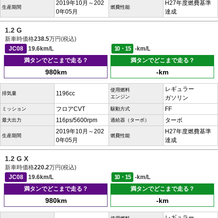
2019年10月～202
H27年度燃費基準
生産期間
燃費性能
0年05月
達成
1.2 G
新車時価格
238.5
万円(税込)
JC08
19.6km/L
10・15
-km/L
満タンでどこまで走る？
満タンでどこまで走る？
980km
-km
レギュラー
使用燃料
1196cc
排気量
エンジン
ガソリン
フロアCVT
FF
ミッション
駆動方式
116ps/5600rpm
ターボ
最大出力
過給器（ターボ）
2019年10月～202
H27年度燃費基準
生産期間
燃費性能
0年05月
達成
1.2 G X
新車時価格
220.2
万円(税込)
JC08
19.6km/L
10・15
-km/L
満タンでどこまで走る？
満タンでどこまで走る？
980km
-km
レギュラー