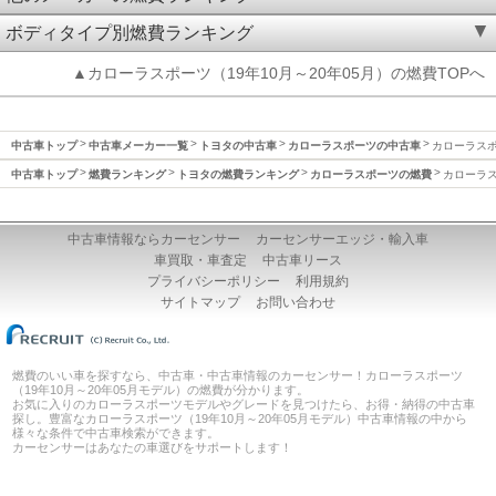
ボディタイプ別燃費ランキング
▲カローラスポーツ（19年10月～20年05月）の燃費TOPへ
中古車トップ
中古車メーカー一覧
トヨタの中古車
カローラスポーツの中古車
カローラスポー
中古車トップ
燃費ランキング
トヨタの燃費ランキング
カローラスポーツの燃費
カローラス
中古車情報ならカーセンサー
カーセンサーエッジ・輸入車
車買取・車査定
中古車リース
プライバシーポリシー
利用規約
サイトマップ
お問い合わせ
燃費のいい車を探すなら、中古車・中古車情報のカーセンサー！カローラスポーツ
（19年10月～20年05月モデル）の燃費が分かります。
お気に入りのカローラスポーツモデルやグレードを見つけたら、お得・納得の中古車
探し。豊富なカローラスポーツ（19年10月～20年05月モデル）中古車情報の中から
様々な条件で中古車検索ができます。
カーセンサーはあなたの車選びをサポートします！