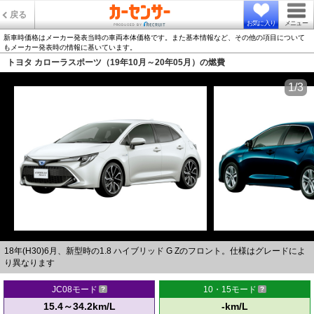
戻る
お気に入り
メニュー
新車時価格はメーカー発表当時の車両本体価格です。また基本情報など、その他の項目について
もメーカー発表時の情報に基いています。
トヨタ カローラスポーツ（19年10月～20年05月）の燃費
1/3
18年(H30)6月、新型時の1.8 ハイブリッド G Zのフロント。仕様はグレードによ
り異なります
JC08モード
10・15モード
15.4～34.2km/L
-km/L