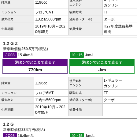
使用燃料
1196cc
排気量
エンジン
ガソリン
フロアCVT
FF
ミッション
駆動方式
116ps/5600rpm
ターボ
最大出力
過給器（ターボ）
2019年10月～202
H27年度燃費基準
生産期間
燃費性能
0年05月
達成
1.2 G Z
新車時価格
250.5
万円(税込)
JC08
15.4km/L
10・15
-km/L
満タンでどこまで走る？
満タンでどこまで走る？
770km
-km
レギュラー
使用燃料
1196cc
排気量
エンジン
ガソリン
フロア6MT
FF
ミッション
駆動方式
116ps/5600rpm
ターボ
最大出力
過給器（ターボ）
2019年10月～202
-
生産期間
燃費性能
0年05月
1.2 G
新車時価格
234
万円(税込)
JC08
16.4km/L
10・15
-km/L