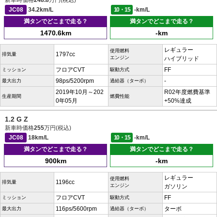
新車時価格
248.8
万円(税込)
JC08
34.2km/L
10・15
-km/L
満タンでどこまで走る？
満タンでどこまで走る？
1470.6km
-km
レギュラー
使用燃料
1797cc
排気量
エンジン
ハイブリッド
フロアCVT
FF
ミッション
駆動方式
98ps/5200rpm
-
最大出力
過給器（ターボ）
2019年10月～202
R02年度燃費基準
生産期間
燃費性能
0年05月
+50%達成
1.2 G Z
新車時価格
255
万円(税込)
JC08
18km/L
10・15
-km/L
満タンでどこまで走る？
満タンでどこまで走る？
900km
-km
レギュラー
使用燃料
1196cc
排気量
エンジン
ガソリン
フロアCVT
FF
ミッション
駆動方式
116ps/5600rpm
ターボ
最大出力
過給器（ターボ）