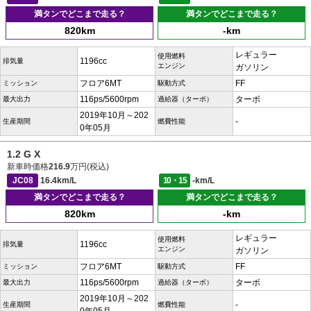
満タンでどこまで走る？
満タンでどこまで走る？
820km
-km
レギュラー
使用燃料
1196cc
排気量
エンジン
ガソリン
フロア6MT
FF
ミッション
駆動方式
116ps/5600rpm
ターボ
最大出力
過給器（ターボ）
2019年10月～202
-
生産期間
燃費性能
0年05月
1.2 G X
新車時価格
216.9
万円(税込)
JC08
16.4km/L
10・15
-km/L
満タンでどこまで走る？
満タンでどこまで走る？
820km
-km
レギュラー
使用燃料
1196cc
排気量
エンジン
ガソリン
フロア6MT
FF
ミッション
駆動方式
116ps/5600rpm
ターボ
最大出力
過給器（ターボ）
2019年10月～202
-
生産期間
燃費性能