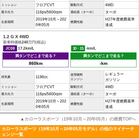
フロアCVT
4WD
ミッション
駆動方式
116ps/5600rpm
ターボ
最大出力
過給器（ターボ）
2019年10月～202
H27年度燃費基準
生産期間
燃費性能
0年05月
達成
1.2 G X 4WD
新車時価格
240
万円(税込)
JC08
17.2km/L
10・15
-km/L
満タンでどこまで走る？
満タンでどこまで走る？
860km
-km
レギュラー
使用燃料
1196cc
排気量
エンジン
ガソリン
フロアCVT
4WD
ミッション
駆動方式
116ps/5600rpm
ターボ
最大出力
過給器（ターボ）
2019年10月～202
H27年度燃費基準
生産期間
燃費性能
0年05月
達成
▲カローラスポーツ（19年10月～20年05月）の燃費TOPへ
カローラスポーツ（19年10月～20年05月モデル）の他のマイナーチ
ェンジ一覧