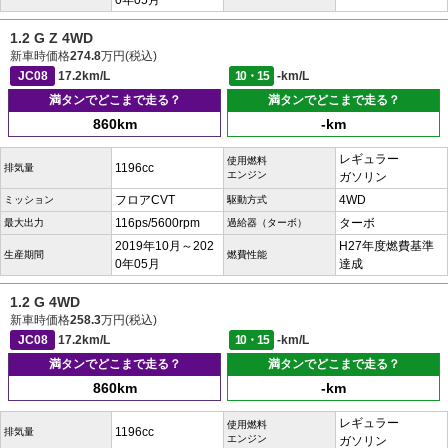
0年05月
1.2 G Z 4WD
新車時価格
274.8
万円(税込)
JC08
17.2km/L
10・15
-km/L
満タンでどこまで走る？
満タンでどこまで走る？
860km
-km
レギュラー
使用燃料
1196cc
排気量
エンジン
ガソリン
フロアCVT
4WD
ミッション
駆動方式
116ps/5600rpm
ターボ
最大出力
過給器（ターボ）
2019年10月～202
H27年度燃費基準
生産期間
燃費性能
0年05月
達成
1.2 G 4WD
新車時価格
258.3
万円(税込)
JC08
17.2km/L
10・15
-km/L
満タンでどこまで走る？
満タンでどこまで走る？
860km
-km
レギュラー
使用燃料
1196cc
排気量
エンジン
ガソリン