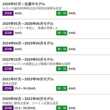
2026年07月～生産中モデル
カローラ誕生60周年記念の特別仕様車を設定
JC08
-km/L
10・15
-km/L
2025年05月～2026年06月モデル
ハイブリッドに一本化し、装備が充実した
JC08
-km/L
10・15
-km/L
2024年04月～2025年04月モデル
JC08
-km/L
10・15
-km/L
2022年10月～2024年03月モデル
パワートレインの刷新および最新の安全機能を採用
JC08
-km/L
10・15
-km/L
2021年07月～2022年09月モデル
新色を設定
JC08
15.4～34.2km/L
10・15
-km/L
2020年06月～2021年06月モデル
外板色に新色を追加、ツートン仕様も設定
JC08
15.4～34.2km/L
10・15
-km/L