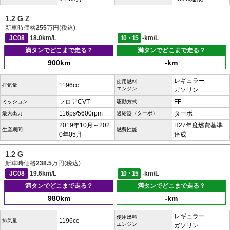
1.2 G Z
新車時価格
255
万円(税込)
JC08
18.0km/L
10・15
-km/L
満タンでどこまで走る？
満タンでどこまで走る？
900km
-km
レギュラー
使用燃料
1196cc
排気量
エンジン
ガソリン
フロアCVT
FF
ミッション
駆動方式
116ps/5600rpm
ターボ
最大出力
過給器（ターボ）
2019年10月～202
H27年度燃費基準
生産期間
燃費性能
0年05月
達成
1.2 G
新車時価格
238.5
万円(税込)
JC08
19.6km/L
10・15
-km/L
満タンでどこまで走る？
満タンでどこまで走る？
980km
-km
レギュラー
使用燃料
1196cc
排気量
エンジン
ガソリン