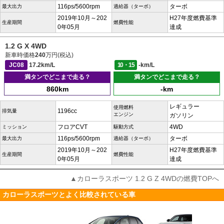
116ps/5600rpm
ターボ
最大出力
過給器（ターボ）
2019年10月～202
H27年度燃費基準
生産期間
燃費性能
0年05月
達成
1.2 G X 4WD
新車時価格
240
万円(税込)
JC08
17.2km/L
10・15
-km/L
満タンでどこまで走る？
満タンでどこまで走る？
860km
-km
レギュラー
使用燃料
1196cc
排気量
エンジン
ガソリン
フロアCVT
4WD
ミッション
駆動方式
116ps/5600rpm
ターボ
最大出力
過給器（ターボ）
2019年10月～202
H27年度燃費基準
生産期間
燃費性能
0年05月
達成
▲カローラスポーツ 1.2 G Z 4WDの燃費TOPへ
カローラスポーツとよく比較されている車