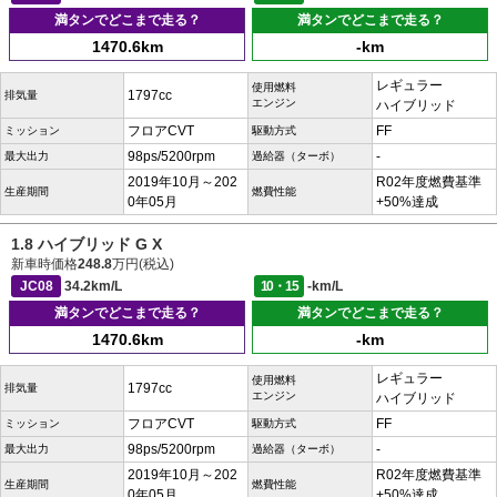
満タンでどこまで走る？
満タンでどこまで走る？
1470.6km
-km
レギュラー
使用燃料
1797cc
排気量
エンジン
ハイブリッド
フロアCVT
FF
ミッション
駆動方式
98ps/5200rpm
-
最大出力
過給器（ターボ）
2019年10月～202
R02年度燃費基準
生産期間
燃費性能
0年05月
+50%達成
1.8 ハイブリッド G X
新車時価格
248.8
万円(税込)
JC08
34.2km/L
10・15
-km/L
満タンでどこまで走る？
満タンでどこまで走る？
1470.6km
-km
レギュラー
使用燃料
1797cc
排気量
エンジン
ハイブリッド
フロアCVT
FF
ミッション
駆動方式
98ps/5200rpm
-
最大出力
過給器（ターボ）
2019年10月～202
R02年度燃費基準
生産期間
燃費性能
0年05月
+50%達成