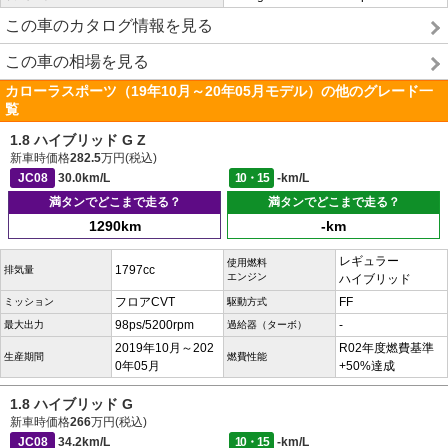
この車のカタログ情報を見る
この車の相場を見る
カローラスポーツ（19年10月～20年05月モデル）の他のグレード一
覧
1.8 ハイブリッド G Z
新車時価格
282.5
万円(税込)
JC08
30.0km/L
10・15
-km/L
満タンでどこまで走る？
満タンでどこまで走る？
1290km
-km
レギュラー
使用燃料
1797cc
排気量
エンジン
ハイブリッド
フロアCVT
FF
ミッション
駆動方式
98ps/5200rpm
-
最大出力
過給器（ターボ）
2019年10月～202
R02年度燃費基準
生産期間
燃費性能
0年05月
+50%達成
1.8 ハイブリッド G
新車時価格
266
万円(税込)
JC08
34.2km/L
10・15
-km/L