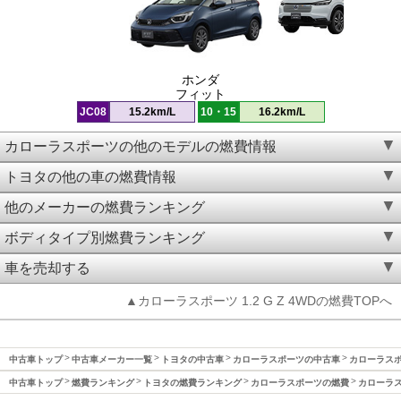
ホンダ
フィット
JC08
15.2km/L
10・15
16.2km/L
カローラスポーツの他のモデルの燃費情報
トヨタの他の車の燃費情報
他のメーカーの燃費ランキング
ボディタイプ別燃費ランキング
車を売却する
▲カローラスポーツ 1.2 G Z 4WDの燃費TOPへ
中古車トップ
中古車メーカー一覧
トヨタの中古車
カローラスポーツの中古車
カローラスポー
中古車トップ
燃費ランキング
トヨタの燃費ランキング
カローラスポーツの燃費
カローラス