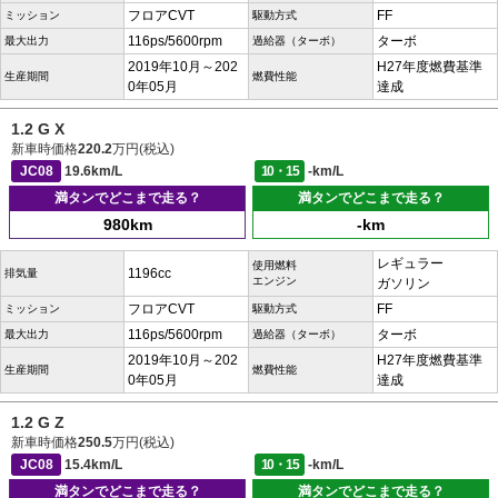
フロアCVT
FF
ミッション
駆動方式
116ps/5600rpm
ターボ
最大出力
過給器（ターボ）
2019年10月～202
H27年度燃費基準
生産期間
燃費性能
0年05月
達成
1.2 G X
新車時価格
220.2
万円(税込)
JC08
19.6km/L
10・15
-km/L
満タンでどこまで走る？
満タンでどこまで走る？
980km
-km
レギュラー
使用燃料
1196cc
排気量
エンジン
ガソリン
フロアCVT
FF
ミッション
駆動方式
116ps/5600rpm
ターボ
最大出力
過給器（ターボ）
2019年10月～202
H27年度燃費基準
生産期間
燃費性能
0年05月
達成
1.2 G Z
新車時価格
250.5
万円(税込)
JC08
15.4km/L
10・15
-km/L
満タンでどこまで走る？
満タンでどこまで走る？