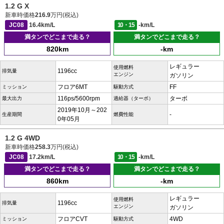
1.2 G X
新車時価格
216.9
万円(税込)
JC08
16.4km/L
10・15
-km/L
満タンでどこまで走る？
満タンでどこまで走る？
820km
-km
レギュラー
使用燃料
1196cc
排気量
エンジン
ガソリン
フロア6MT
FF
ミッション
駆動方式
116ps/5600rpm
ターボ
最大出力
過給器（ターボ）
2019年10月～202
-
生産期間
燃費性能
0年05月
1.2 G 4WD
新車時価格
258.3
万円(税込)
JC08
17.2km/L
10・15
-km/L
満タンでどこまで走る？
満タンでどこまで走る？
860km
-km
レギュラー
使用燃料
1196cc
排気量
エンジン
ガソリン
フロアCVT
4WD
ミッション
駆動方式