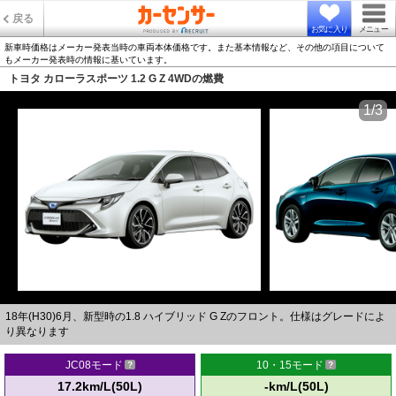
戻る
お気に入り
メニュー
新車時価格はメーカー発表当時の車両本体価格です。また基本情報など、その他の項目について
もメーカー発表時の情報に基いています。
トヨタ カローラスポーツ 1.2 G Z 4WDの燃費
1/3
18年(H30)6月、新型時の1.8 ハイブリッド G Zのフロント。仕様はグレードによ
り異なります
JC08モード
10・15モード
17.2km/L(50L)
-km/L(50L)