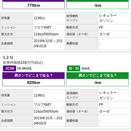
770km
-km
レギュラー
使用燃料
1196cc
排気量
エンジン
ガソリン
フロア6MT
FF
ミッション
駆動方式
116ps/5600rpm
ターボ
最大出力
過給器（ターボ）
2019年10月～202
-
生産期間
燃費性能
0年05月
1.2 G
新車時価格
234
万円(税込)
JC08
16.4km/L
10・15
-km/L
満タンでどこまで走る？
満タンでどこまで走る？
820km
-km
レギュラー
使用燃料
1196cc
排気量
エンジン
ガソリン
フロア6MT
FF
ミッション
駆動方式
116ps/5600rpm
ターボ
最大出力
過給器（ターボ）
2019年10月～202
-
生産期間
燃費性能
0年05月