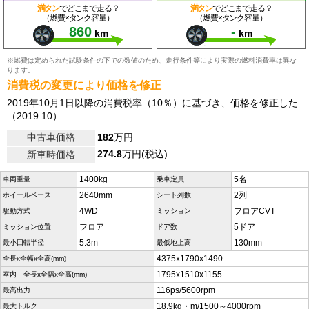
満タン
でどこまで走る？
満タン
でどこまで走る？
（燃費×タンク容量）
（燃費×タンク容量）
860
-
km
km
※燃費は定められた試験条件の下での数値のため、走行条件等により実際の燃料消費率は異な
ります。
消費税の変更により価格を修正
2019年10月1日以降の消費税率（10％）に基づき、価格を修正した
（2019.10）
中古車価格
182
万円
274.8
万円(税込)
新車時価格
1400kg
5名
車両重量
乗車定員
2640mm
2列
ホイールベース
シート列数
4WD
フロアCVT
駆動方式
ミッション
フロア
5ドア
ミッション位置
ドア数
5.3m
130mm
最小回転半径
最低地上高
4375x1790x1490
全長x全幅x全高(mm)
1795x1510x1155
室内 全長x全幅x全高(mm)
116ps/5600rpm
最高出力
18.9kg・m/1500～4000rpm
最大トルク