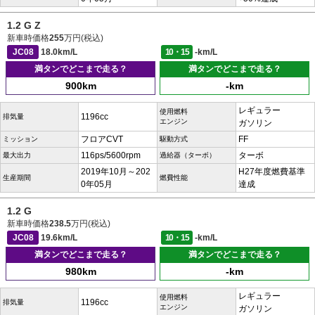
1.2 G Z
新車時価格
255
万円(税込)
JC08
18.0km/L
10・15
-km/L
満タンでどこまで走る？
満タンでどこまで走る？
900km
-km
レギュラー
使用燃料
1196cc
排気量
エンジン
ガソリン
フロアCVT
FF
ミッション
駆動方式
116ps/5600rpm
ターボ
最大出力
過給器（ターボ）
2019年10月～202
H27年度燃費基準
生産期間
燃費性能
0年05月
達成
1.2 G
新車時価格
238.5
万円(税込)
JC08
19.6km/L
10・15
-km/L
満タンでどこまで走る？
満タンでどこまで走る？
980km
-km
レギュラー
使用燃料
1196cc
排気量
エンジン
ガソリン