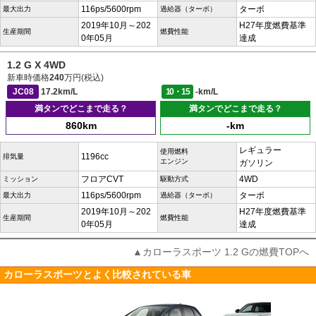
116ps/5600rpm
ターボ
最大出力
過給器（ターボ）
2019年10月～202
H27年度燃費基準
生産期間
燃費性能
0年05月
達成
1.2 G X 4WD
新車時価格
240
万円(税込)
JC08
17.2km/L
10・15
-km/L
満タンでどこまで走る？
満タンでどこまで走る？
860km
-km
レギュラー
使用燃料
1196cc
排気量
エンジン
ガソリン
フロアCVT
4WD
ミッション
駆動方式
116ps/5600rpm
ターボ
最大出力
過給器（ターボ）
2019年10月～202
H27年度燃費基準
生産期間
燃費性能
0年05月
達成
▲カローラスポーツ 1.2 Gの燃費TOPへ
カローラスポーツとよく比較されている車