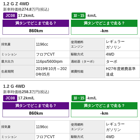
1.2 G Z 4WD
新車時価格
274.8
万円(税込)
JC08
17.2km/L
10・15
-km/L
満タンでどこまで走る？
満タンでどこまで走る？
860km
-km
レギュラー
使用燃料
1196cc
排気量
エンジン
ガソリン
フロアCVT
4WD
ミッション
駆動方式
116ps/5600rpm
ターボ
最大出力
過給器（ターボ）
2019年10月～202
H27年度燃費基準
生産期間
燃費性能
0年05月
達成
1.2 G 4WD
新車時価格
258.3
万円(税込)
JC08
17.2km/L
10・15
-km/L
満タンでどこまで走る？
満タンでどこまで走る？
860km
-km
レギュラー
使用燃料
1196cc
排気量
エンジン
ガソリン
フロアCVT
4WD
ミッション
駆動方式