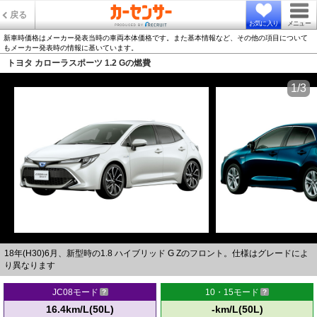
戻る
お気に入り
メニュー
新車時価格はメーカー発表当時の車両本体価格です。また基本情報など、その他の項目について
もメーカー発表時の情報に基いています。
トヨタ カローラスポーツ 1.2 Gの燃費
1/3
18年(H30)6月、新型時の1.8 ハイブリッド G Zのフロント。仕様はグレードによ
り異なります
JC08モード
10・15モード
16.4km/L(50L)
-km/L(50L)