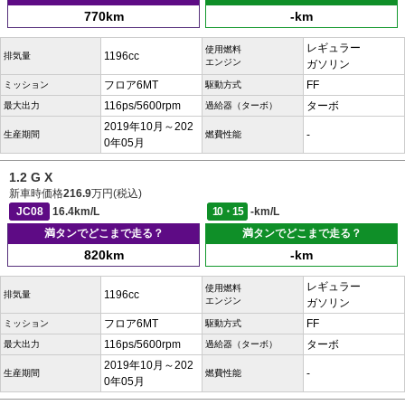
770km
-km
レギュラー
使用燃料
1196cc
排気量
エンジン
ガソリン
フロア6MT
FF
ミッション
駆動方式
116ps/5600rpm
ターボ
最大出力
過給器（ターボ）
2019年10月～202
-
生産期間
燃費性能
0年05月
1.2 G X
新車時価格
216.9
万円(税込)
JC08
16.4km/L
10・15
-km/L
満タンでどこまで走る？
満タンでどこまで走る？
820km
-km
レギュラー
使用燃料
1196cc
排気量
エンジン
ガソリン
フロア6MT
FF
ミッション
駆動方式
116ps/5600rpm
ターボ
最大出力
過給器（ターボ）
2019年10月～202
-
生産期間
燃費性能
0年05月