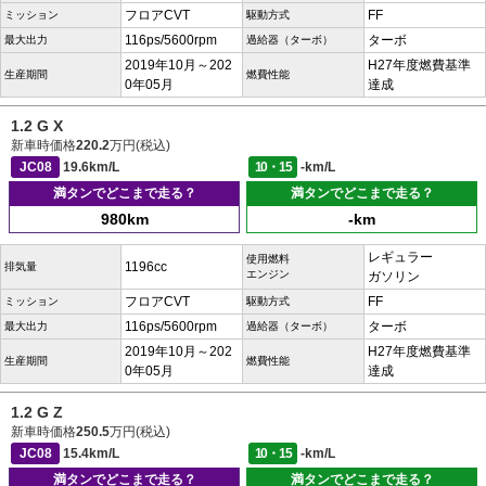
フロアCVT
FF
ミッション
駆動方式
116ps/5600rpm
ターボ
最大出力
過給器（ターボ）
2019年10月～202
H27年度燃費基準
生産期間
燃費性能
0年05月
達成
1.2 G X
新車時価格
220.2
万円(税込)
JC08
19.6km/L
10・15
-km/L
満タンでどこまで走る？
満タンでどこまで走る？
980km
-km
レギュラー
使用燃料
1196cc
排気量
エンジン
ガソリン
フロアCVT
FF
ミッション
駆動方式
116ps/5600rpm
ターボ
最大出力
過給器（ターボ）
2019年10月～202
H27年度燃費基準
生産期間
燃費性能
0年05月
達成
1.2 G Z
新車時価格
250.5
万円(税込)
JC08
15.4km/L
10・15
-km/L
満タンでどこまで走る？
満タンでどこまで走る？