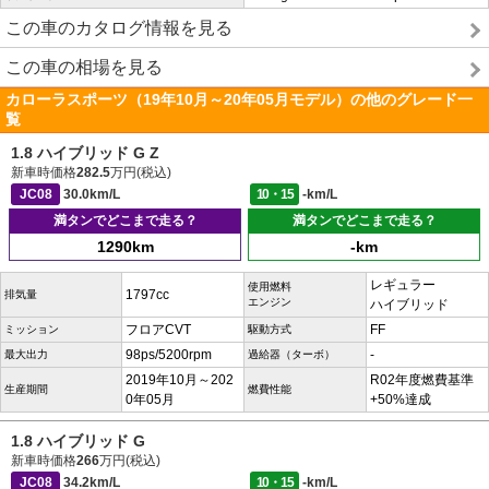
この車のカタログ情報を見る
この車の相場を見る
カローラスポーツ（19年10月～20年05月モデル）の他のグレード一
覧
1.8 ハイブリッド G Z
新車時価格
282.5
万円(税込)
JC08
30.0km/L
10・15
-km/L
満タンでどこまで走る？
満タンでどこまで走る？
1290km
-km
レギュラー
使用燃料
1797cc
排気量
エンジン
ハイブリッド
フロアCVT
FF
ミッション
駆動方式
98ps/5200rpm
-
最大出力
過給器（ターボ）
2019年10月～202
R02年度燃費基準
生産期間
燃費性能
0年05月
+50%達成
1.8 ハイブリッド G
新車時価格
266
万円(税込)
JC08
34.2km/L
10・15
-km/L