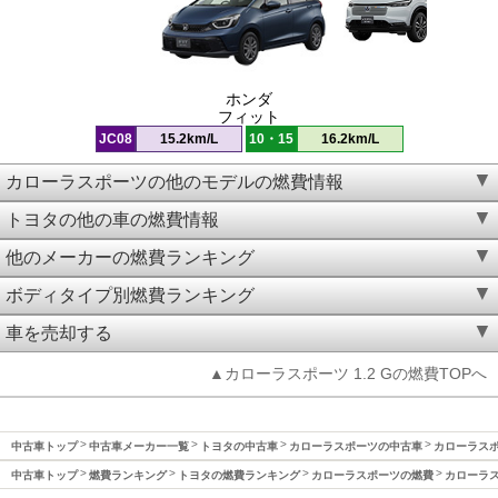
ホンダ
フィット
JC08
15.2km/L
10・15
16.2km/L
カローラスポーツの他のモデルの燃費情報
トヨタの他の車の燃費情報
他のメーカーの燃費ランキング
ボディタイプ別燃費ランキング
車を売却する
▲カローラスポーツ 1.2 Gの燃費TOPへ
中古車トップ
中古車メーカー一覧
トヨタの中古車
カローラスポーツの中古車
カローラスポー
中古車トップ
燃費ランキング
トヨタの燃費ランキング
カローラスポーツの燃費
カローラス