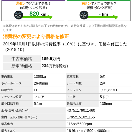
満タン
でどこまで走る？
満タン
でどこまで走る？
（燃費×タンク容量）
（燃費×タンク容量）
820
-
km
km
※燃費は定められた試験条件の下での数値のため、走行条件等により実際の燃料消費率は異な
ります。
消費税の変更により価格を修正
2019年10月1日以降の消費税率（10％）に基づき、価格を修正した
（2019.10）
中古車価格
169.9
万円
234
万円(税込)
新車時価格
1300kg
5名
車両重量
乗車定員
2640mm
2列
ホイールベース
シート列数
FF
フロア6MT
駆動方式
ミッション
フロア
5ドア
ミッション位置
ドア数
5.1m
135mm
最小回転半径
最低地上高
4375x1790x1460
全長x全幅x全高(mm)
1795x1510x1155
室内 全長x全幅x全高(mm)
116ps/5600rpm
最高出力
18.9kg・m/1500～4000rpm
最大トルク