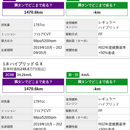
満タンでどこまで走る？
満タンでどこまで走る？
1470.6km
-km
レギュラー
使用燃料
1797cc
排気量
エンジン
ハイブリッド
フロアCVT
FF
ミッション
駆動方式
98ps/5200rpm
-
最大出力
過給器（ターボ）
2019年10月～202
R02年度燃費基準
生産期間
燃費性能
0年05月
+50%達成
1.8 ハイブリッド G X
新車時価格
248.8
万円(税込)
JC08
34.2km/L
10・15
-km/L
満タンでどこまで走る？
満タンでどこまで走る？
1470.6km
-km
レギュラー
使用燃料
1797cc
排気量
エンジン
ハイブリッド
フロアCVT
FF
ミッション
駆動方式
98ps/5200rpm
-
最大出力
過給器（ターボ）
2019年10月～202
R02年度燃費基準
生産期間
燃費性能
0年05月
+50%達成