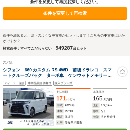
条件を変更して再度お探しください。
条件を変更して再検索
条件を緩めると、以下のような中古車がヒットします！こちらの中古車はいか
がですか？
549287
検索条件：すべてこだわらない
台ヒット
スバル
シフォン 660 カスタム RS 4WD 前後ドラレコ スマ
ートクルーズパック ターボ車 ケンウッドメモリーナ
ビ フルセグ Bluetoothオーディオ USB バックカメ
ディーラー保証
車両品質評価書付
購入プラン付
ラ ETC 障害物センサー 両側電動スライド シート
ヒーター
支払総額
本体価格
171.
165.
6
0
万円
万円
年式
2024
年
走行
3.5
万km
車検
'27/10
修復
なし
保証
保証付
整備
法定整備付
住所
愛知県半田市