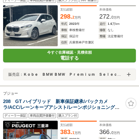
ディーラー保証
車両品質評価書付
購入プラン付
360°画像付
ヒーター・AppleCarPlay・内蔵ドラレコ・パワーシー
ト・電動リアゲート・17インチAW・ETC・禁煙車
支払総額
本体価格
298.
272.
2
0
万円
万円
年式
2023
年
走行
1.6
万km
車検
車検整備付
修復
なし
保証
保証付
整備
法定整備付
住所
兵庫県神戸市灘区
今すぐ在庫確認・見積依頼
電話する
販売店：
Ｋｏｂｅ ＢＭＷ ＢＭＷ Ｐｒｅｍｉｕｍ Ｓｅｌｅｃｔｉｏｎ 三宮
プジョー
208 GT ハイブリッド 新車保証継承/バックカメ
ラ/ACC/レーンキープアシスト/レーンポジショニングア
シスト/ブラインドスポットモニター/LEDヘッドライト/フ
ディーラー保証
車両品質評価書付
購入プラン付
ロント・バックソナー/アップルカープレイ/アンドロイド
オート
支払総額
本体価格
383.
366.
1
0
万円
万円