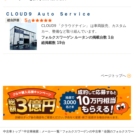
ＣＬＯＵＤ９ Ａｕｔｏ Ｓｅｒｖｉｃｅ
5
総合評価
点
CLOUD9 「クラウドナイン」 は車両販売、カスタム
カー、整備など取り組んでいます。
1
フォルクスワーゲン ルータンの
掲載台数
台
19
総掲載数
台
ページトップへ
中古車トップ
中古車検索：メーカー一覧
フォルクスワーゲンの中古車
全国のフォルクスワー