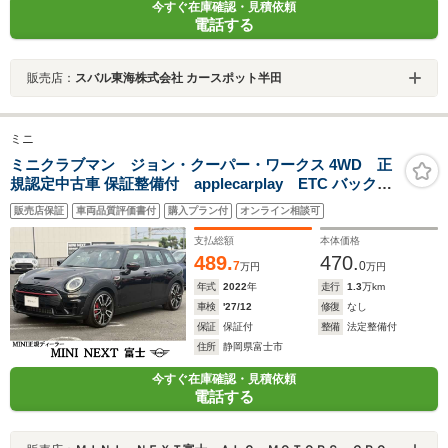
今すぐ在庫確認・見積依頼
電話する
販売店：
スバル東海株式会社 カースポット半田
ミニ
ミニクラブマン ジョン・クーパー・ワークス 4WD 正
規認定中古車 保証整備付 applecarplay ETC バックカ
メラ 衝突軽減ブレーキ アイドリングストップ 障害物ソナ
販売店保証
車両品質評価書付
購入プラン付
オンライン相談可
ー アクティブクルコン LEDライト 純正ホイール
支払総額
本体価格
489.
470.
7
0
万円
万円
年式
2022
年
走行
1.3
万km
車検
'27/12
修復
なし
保証
保証付
整備
法定整備付
住所
静岡県富士市
今すぐ在庫確認・見積依頼
電話する