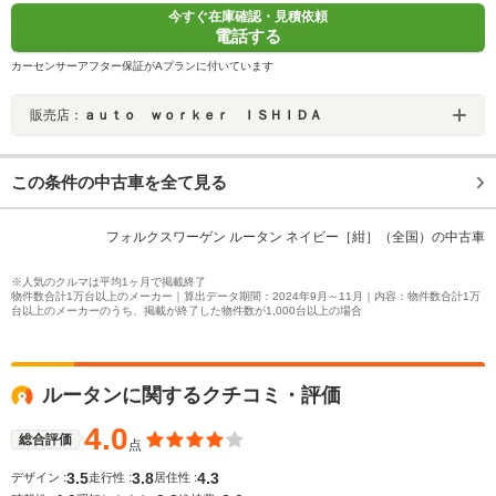
今すぐ在庫確認・見積依頼
電話する
カーセンサーアフター保証がAプランに付いています
販売店：
ａｕｔｏ ｗｏｒｋｅｒ ＩＳＨＩＤＡ
この条件の中古車を全て見る
フォルクスワーゲン ルータン ネイビー［紺］（全国）の中古車
※人気のクルマは平均1ヶ月で掲載終了
物件数合計1万台以上のメーカー｜算出データ期間：2024年9月～11月｜内容：物件数合計1万
台以上のメーカーのうち、掲載が終了した物件数が1,000台以上の場合
ルータンに関するクチコミ・評価
4.0
総合評価
点
3.5
3.8
4.3
デザイン :
走行性 :
居住性 :