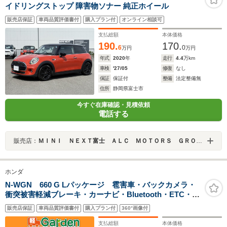
イドリングストップ 障害物ソナー 純正ホイール
販売店保証
車両品質評価書付
購入プラン付
オンライン相談可
支払総額
本体価格
190.
170.
6
0
万円
万円
年式
2020
年
走行
4.4
万km
車検
'27/05
修復
なし
保証
保証付
整備
法定整備無
住所
静岡県富士市
今すぐ在庫確認・見積依頼
電話する
販売店：
ＭＩＮＩ ＮＥＸＴ富士 ＡＬＣ ＭＯＴＯＲＳ ＧＲＯＵＰ
ホンダ
N-WGN 660 G Lパッケージ 雹害車・バックカメラ・
衝突被害軽減ブレーキ・カーナビ・Bluetooth・ETC・
CD/DVD再生・スマートキー&プッシュスタート・ベンチ
販売店保証
車両品質評価書付
購入プラン付
360°画像付
シート・ルームクリーニング
支払総額
本体価格