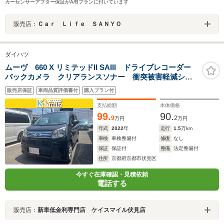
カーセンサーアフター保証がA/Bプランに付いています
販売店：
Ｃａｒ Ｌｉｆｅ ＳＡＮＹＯ
ダイハツ
ムーヴ 660 X リミテッドII SAIII ドライブレコーダー
バックカメラ クリアランスソナー 衝突被害軽減シス
テム オートマチックハイビーム オートライト LED
販売店保証
車両品質評価書付
購入プラン付
ヘッドランプ スマートキー アイドリングストップ
電動格納ミラー
支払総額
本体価格
99.
90.
9
2
万円
万円
年式
2022
年
走行
1.5
万km
車検
車検整備付
修復
なし
保証
保証付
整備
法定整備付
住所
京都府京都市伏見区
今すぐ在庫確認・見積依頼
電話する
販売店：
新車低金利専門店 ケイスマイル伏見店