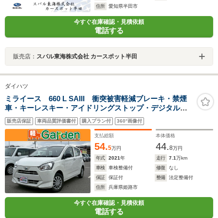
住所
愛知県半田市
今すぐ在庫確認・見積依頼
電話する
販売店：
スバル東海株式会社 カースポット半田
ダイハツ
ミライース 660 L SAIII 衝突被害軽減ブレーキ・禁煙
車・キーレスキー・アイドリングストップ・デジタルメ
ーター
販売店保証
車両品質評価書付
購入プラン付
360°画像付
支払総額
本体価格
54.
44.
5
8
万円
万円
年式
2021
年
走行
7.1
万km
車検
車検整備付
修復
なし
保証
保証付
整備
法定整備付
住所
兵庫県姫路市
今すぐ在庫確認・見積依頼
電話する