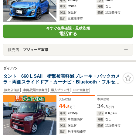
年式
2026
年
走行
20
km
車検
'29/03
修復
なし
保証
保証付
整備
法定整備付
住所
三重県津市
今すぐ在庫確認・見積依頼
電話する
販売店：
プジョー三重津
ダイハツ
タント 660 L SAII 衝撃被害軽減ブレーキ・バックカメ
ラ・両側スライドドア・カーナビ・Bluetooth・フルセグ
TV・CD/DVD再生・禁煙車・アイドリングストップ・ベ
販売店保証
車両品質評価書付
購入プラン付
360°画像付
ンチシート・ルームクリーニング!
支払総額
本体価格
44.
34.
5
8
万円
万円
年式
2015
年
走行
8.6
万km
車検
車検整備付
修復
なし
保証
保証付
整備
法定整備付
住所
兵庫県姫路市