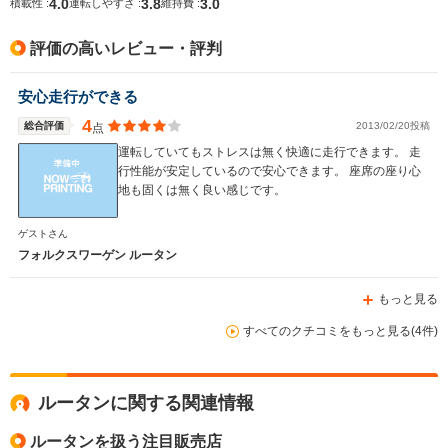
4.0
3.8
3.0
積載性 :
運転しやすさ :
維持費 :
評価の高いレビュー・評判
安心走行ができる
4
総合評価
2013/02/20投稿
点
運転していてもストレスは無く快適に走行できます。 走
行性能が安定しているので安心できます。 座席の座り心
地も固くは無く良い感じです。
ゲストさん
フォルクスワーゲン ルータン
もっと見る
すべてのクチコミをもっと見る(4件)
ルータンに関する関連情報
ルータンを扱う注目販売店