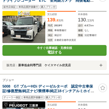
ドライブレコーダー ETC 全周囲カメラ 両側電動ス
ライドドア TV 衝突被害軽減システム オートマチッ
販売店保証
車両品質評価書付
購入プラン付
クハイビーム オートライト LEDヘッドランプ アイ
ドリングストップ スマートキー
支払総額
本体価格
139.
130.
9
1
万円
万円
年式
2019
年
走行
4.0
万km
車検
車検整備付
修復
なし
保証
保証付
整備
法定整備付
住所
京都府京都市伏見区
今すぐ在庫確認・見積依頼
電話する
販売店：
新車低金利専門店 ケイスマイル伏見店
プジョー
5008 GT ブルーHDi ディーゼルターボ 認定中古車保
証/修復歴無/純正ナビ/禁煙車/純正18インチアルミホイー
ル/ETC/コントロール/LEDヘッドライト/バックモニター/
ディーラー保証
車両品質評価書付
購入プラン付
ブラインドスポットモニター/ルーフレール
支払総額
本体価格