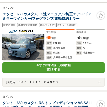
ダイハツ
エッセ 660 カスタム 5速マニュアル/純正エアロ/ドア
ミラーウインカー/フォグランプ/電動格納ミラー
販売店保証
車両品質評価書付
購入プラン付
オンライン相談可
支払総額
本体価格
69
55.
0
万円
万円
年式
2009
年
走行
6.3
万km
車検
車検整備付
修復
なし
保証
保証付
整備
法定整備付
住所
兵庫県神戸市北区
今すぐ在庫確認・見積依頼
電話する
販売店：
Ｃａｒ Ｌｉｆｅ ＳＡＮＹＯ
ダイハツ
タント 660 カスタム RS トップエディション VS SAIII