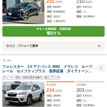
231.
210.
1
0
万円
万円
年式
2019
年
走行
4.8
万km
車検
車検整備付
修復
なし
保証
保証付
整備
法定整備付
住所
三重県津市
今すぐ在庫確認・見積依頼
電話する
販売店：
プジョー三重津
スバル
フォレスター 2.0 アドバンス 4WD ドラレコ ルーフ
レール セイフティプラス 視界拡張 ダイアトーンナ
ビ フルセグ Bluetoothオーディオ USB フロントカ
ディーラー保証
車両品質評価書付
購入プラン付
メラ サイドカメラ バックカメラ スマートリヤビュ
ーミラー ETC2.0
支払総額
本体価格
214.
203.
1
5
万円
万円
年式
2018
年
走行
5.0
万km
車検
'27/10
修復
なし
保証
保証付
整備
法定整備付