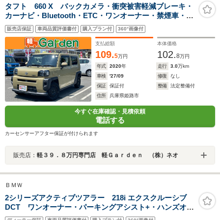
タフト 660 X バックカメラ・衝突被害軽減ブレーキ・
カーナビ・Bluetooth・ETC・ワンオーナー・禁煙車・フ
ルセグTV・CD/DVD再生・スマートキー&プッシュスター
販売店保証
車両品質評価書付
購入プラン付
360°画像付
ト・ベンチシート・ルームクリーニング
支払総額
本体価格
109.
102.
5
8
万円
万円
年式
2020
年
走行
3.0
万km
車検
'27/09
修復
なし
保証
保証付
整備
法定整備付
住所
兵庫県姫路市
今すぐ在庫確認・見積依頼
電話する
カーセンサーアフター保証が付けられます
販売店：
軽３９．８万円専門店 軽Ｇａｒｄｅｎ （株）ネオ
ＢＭＷ
2シリーズアクティブツアラー 218i エクスクルーシブ
DCT ワンオーナー・パーキングアシスト+・ハンズオフ
ACC・360度カメラ・ヘッドアップディスプレイ・シート