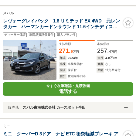
スバル
レヴォーグレイバック 1.8 リミテッド EX 4WD 元レン
タカー ハーマンカードンサウンド 11.6インチディスプ
レイ フルセグ Bluetoothオーディオ フロントカメ
ディーラー保証
車両品質評価書付
購入プラン付
ラ サイドカメラ バックカメラ 全周囲カメラ 電動
リヤゲート シートヒーター
支払総額
本体価格
271.
257.
9
4
万円
万円
年式
2024
年
走行
4.0
万km
車検
車検整備付
修復
なし
保証
保証付
整備
法定整備付
住所
愛知県半田市
今すぐ在庫確認・見積依頼
電話する
販売店：
スバル東海株式会社 カースポット半田
ミニ
ミニ クーパーD 3ドア ナビ ETC 衝突軽減ブレーキ ア