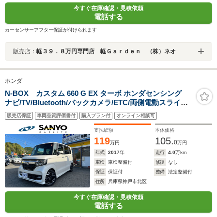
今すぐ在庫確認・見積依頼
電話する
カーセンサーアフター保証が付けられます
販売店：
軽３９．８万円専門店 軽Ｇａｒｄｅｎ （株）ネオ
ホンダ
N-BOX カスタム 660 G EX ターボ ホンダセンシング
ナビ/TV/Bluetooth/バックカメラ/ETC/両側電動スライド
ドア/ターボ/ホンダセンシング
販売店保証
車両品質評価書付
購入プラン付
オンライン相談可
支払総額
本体価格
119
105.
0
万円
万円
年式
2017
年
走行
4.0
万km
車検
車検整備付
修復
なし
保証
保証付
整備
法定整備付
住所
兵庫県神戸市北区
今すぐ在庫確認・見積依頼
電話する