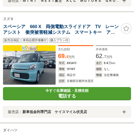
販売店：
ＭＩＮＩ ＮＥＸＴ富士 ＡＬＣ ＭＯＴＯＲＳ ＧＲＯＵＰ
スズキ
スペーシア 660 X 両側電動スライドドア TV レーン
アシスト 衝突被害軽減システム スマートキー アイ
ドリングストップ 電動格納ミラー シートヒーター
販売店保証
車両品質評価書付
購入プラン付
ベンチシート CVT 盗難防止システム ABS ESC
CD
支払総額
本体価格
69.
62.
9
7
万円
万円
年式
2016
年
走行
5.6
万km
車検
'27/07
修復
なし
保証
保証付
整備
法定整備無
住所
京都府京都市伏見区
今すぐ在庫確認・見積依頼
電話する
販売店：
新車低金利専門店 ケイスマイル伏見店
ダイハツ