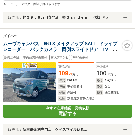
カーセンサーアフター保証が付けられます
販売店：
軽３９．８万円専門店 軽Ｇａｒｄｅｎ （株）ネオ
ダイハツ
ムーヴキャンバス 660 X メイクアップ SAIII ドライブ
レコーダー バックカメラ 両側スライドドア TV ク
リアランスソナー 衝突被害軽減システム オートマチ
販売店保証
車両品質評価書付
購入プラン付
360°画像付
ックハイビーム スマートキー アイドリングストッ
プ 電動格納ミラー CVT ベンチシート
支払総額
本体価格
109.
100.
9
3
万円
万円
年式
2017
年
走行
5.0
万km
車検
車検整備付
修復
なし
保証
保証付
整備
法定整備付
住所
京都府京都市伏見区
今すぐ在庫確認・見積依頼
電話する
販売店：
新車低金利専門店 ケイスマイル伏見店