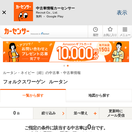
中古車情報カーセンサー
表示
Recruit Co., Ltd.
無料 － Google Play
履歴
お気に入り
メニュー
ルータン・ネイビー［紺］の中古車・中古車情報
フォルクスワーゲン ルータン
一覧から探す
地図から探す
更新時に
0
絞り込み
並べ替え
台
メール受信
0
ご指定の条件に該当する中古車は
台です。