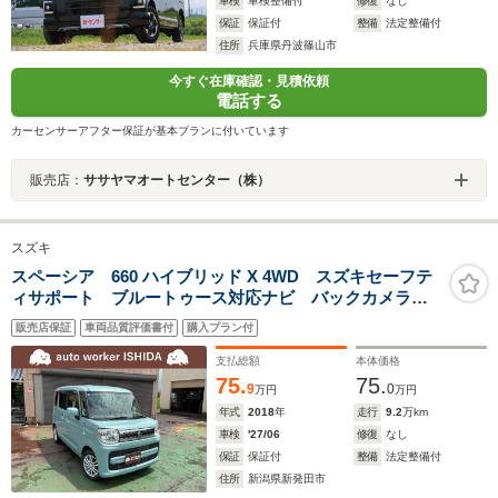
車検
車検整備付
修復
なし
保証
保証付
整備
法定整備付
住所
兵庫県丹波篠山市
今すぐ在庫確認・見積依頼
電話する
カーセンサーアフター保証が基本プランに付いています
販売店：
ササヤマオートセンター（株）
スズキ
スペーシア 660 ハイブリッド X 4WD スズキセーフテ
ィサポート ブルートゥース対応ナビ バックカメラ
スマートキー 両側電動スライドドア シートヒーター
販売店保証
車両品質評価書付
購入プラン付
支払総額
本体価格
75.
75.
9
0
万円
万円
年式
2018
年
走行
9.2
万km
車検
'27/06
修復
なし
保証
保証付
整備
法定整備付
住所
新潟県新発田市