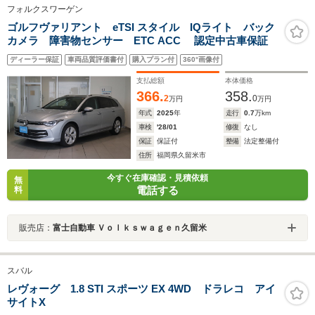
フォルクスワーゲン
ゴルフヴァリアント eTSI スタイル IQライト バック
カメラ 障害物センサー ETC ACC 認定中古車保証
ディーラー保証
車両品質評価書付
購入プラン付
360°画像付
支払総額
本体価格
366.
358.
2
0
万円
万円
年式
2025
年
走行
0.7
万km
車検
'28/01
修復
なし
保証
保証付
整備
法定整備付
住所
福岡県久留米市
今すぐ在庫確認・見積依頼
無
電話する
料
販売店：
富士自動車 Ｖｏｌｋｓｗａｇｅｎ久留米
スバル
レヴォーグ 1.8 STI スポーツ EX 4WD ドラレコ アイ
サイトX