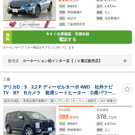
2
9
万円
万円
年式
2021
年
走行
1.4
万km
車検
車検整備付
修復
なし
保証
保証付
整備
法定整備付
住所
千葉県野田市
今すぐ在庫確認・見積依頼
無
電話する
料
カーセンサーアフター保証がAプランに付いています
販売店：
カーネーション柏インター店【ＪＵ適正販売店】
三菱
デリカD：5 2.2 P ディーゼルターボ 4WD 社外ナビ
TV BT Bカメラ 前席シートヒーター D席パワーシ
ート ETC 両側パワスラ レーダークルーズコントロ
販売店保証
車両品質評価書付
購入プラン付
オンライン相談可
360°画像付
ール レーンキープアシスト パドルシフト ステアリ
ングヒーター 衝突被害軽減システム
支払総額
本体価格
389.
378.
8
7
万円
万円
年式
2024
年
走行
4.4
万km
車検
車検整備付
修復
なし