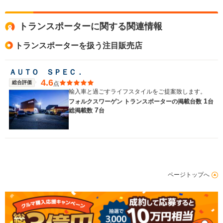
トランスポーターに関する関連情報
トランスポーターを扱う注目販売店
ＡＵＴＯ ＳＰＥＣ．
4.6
総合評価
点
輸入車と過ごすライフスタイルをご提案致します。
1
フォルクスワーゲン トランスポーターの
掲載台数
台
7
総掲載数
台
ページトップへ