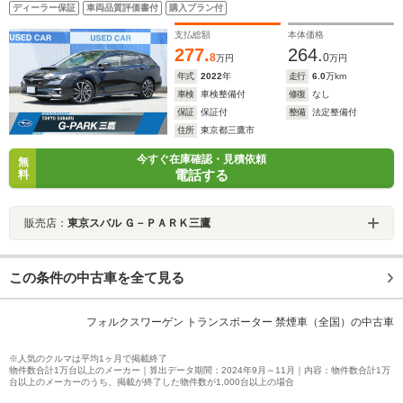
ディーラー保証
車両品質評価書付
購入プラン付
支払総額
本体価格
277.
264.
8
0
万円
万円
年式
2022
年
走行
6.0
万km
車検
車検整備付
修復
なし
保証
保証付
整備
法定整備付
住所
東京都三鷹市
今すぐ在庫確認・見積依頼
無
電話する
料
販売店：
東京スバル Ｇ－ＰＡＲＫ三鷹
この条件の中古車を全て見る
フォルクスワーゲン トランスポーター 禁煙車（全国）の中古車
※人気のクルマは平均1ヶ月で掲載終了
物件数合計1万台以上のメーカー｜算出データ期間：2024年9月～11月｜内容：物件数合計1万
台以上のメーカーのうち、掲載が終了した物件数が1,000台以上の場合