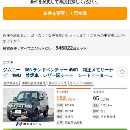
条件を変更して再度お探しください。
条件を変更して再検索
条件を緩めると、以下のような中古車がヒットします！こちらの中古車はいか
がですか？
546822
検索条件：すべてこだわらない
台ヒット
スズキ
ジムニー 660 ランドベンチャー 4WD 純正メモリーナ
ビ 4WD 禁煙車 レザー調シート シートヒーター
ETC CD 地デジ
販売店保証
車両品質評価書付
購入プラン付
オンライン相談可
支払総額
本体価格
102.
95.
8
1
万円
万円
年式
2016
年
走行
9.2
万km
車検
'27/03
修復
なし
保証
保証付
整備
法定整備付
住所
徳島県徳島市