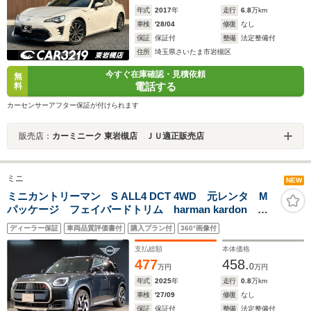
年式
2017
年
走行
6.8
万km
車検
'28/04
修復
なし
保証
保証付
整備
法定整備付
住所
埼玉県さいたま市岩槻区
今すぐ在庫確認・見積依頼
無
電話する
料
カーセンサーアフター保証が付けられます
販売店：
カーミニーク 東岩槻店 ＪＵ適正販売店
ミニ
NEW
ミニカントリーマン S ALL4 DCT 4WD 元レンタ M
パッケージ フェイバードトリム harman kardon 純
正19インチアルミ 追従型クルコン メモリ機能付パワ
ディーラー保証
車両品質評価書付
購入プラン付
360°画像付
ーシート シートヒーター ステアリングヒーター 全
周囲カメラ 電動リアゲート
支払総額
本体価格
477
458.
0
万円
万円
年式
2025
年
走行
0.8
万km
車検
'27/09
修復
なし
保証
保証付
整備
法定整備付