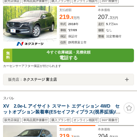
販売店保証
車両品質評価書付
購入プラン付
オンライン相談可
360°画像付
BSM スマートキー ETC シートヒーター パワーシ
ート LEDヘッド サンシェード
支払総額
本体価格
219.
207.
9
3
万円
万円
年式
2018
年
走行
5.7
万km
車検
'27/09
修復
なし
保証
保証付
整備
法定整備付
住所
静岡県富士市
今すぐ在庫確認・見積依頼
無
電話する
料
カーセンサーアフター保証が付けられます
販売店：
ネクステージ 富士店
スバル
XV 2.0e-L アイサイト スマート エディション 4WD セ
ットオプション装着車(ESセイフティプラス(視界拡張)/P
シート/シートポジションメモリー)/ESコアテクノロジー/
販売店保証
車両品質評価書付
購入プラン付
オンライン相談可
360°画像付
クリアビューパック/Panasonicビルトインナビ/フルセグ
TV/Blu-ray/Bluetooth/ETC/純正ドラレコ
支払総額
本体価格
219.
204.