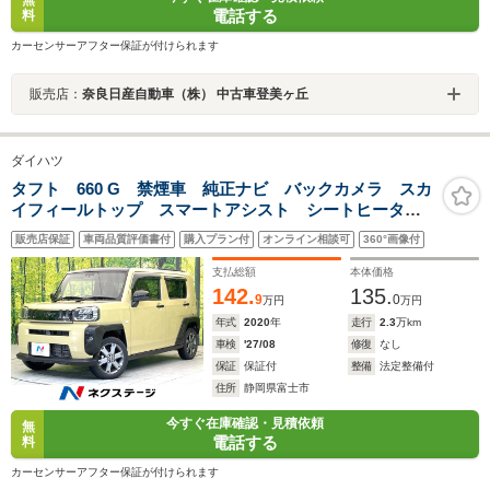
無
電話する
料
カーセンサーアフター保証が付けられます
販売店：
奈良日産自動車（株） 中古車登美ヶ丘
ダイハツ
タフト 660 G 禁煙車 純正ナビ バックカメラ スカ
イフィールトップ スマートアシスト シートヒータ
ー ETC スマートキー LEDヘッド オートライト
販売店保証
車両品質評価書付
購入プラン付
オンライン相談可
360°画像付
オートエアコン アイドリングストップ 電動格納ミラ
ー
支払総額
本体価格
142.
135.
9
0
万円
万円
年式
2020
年
走行
2.3
万km
車検
'27/08
修復
なし
保証
保証付
整備
法定整備付
住所
静岡県富士市
今すぐ在庫確認・見積依頼
無
電話する
料
カーセンサーアフター保証が付けられます