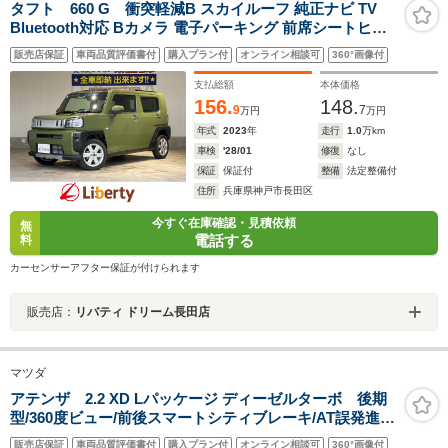
タフト 660 G 衝突軽減B スカイルーフ 純正ナビ TV
Bluetooth対応 Bカメラ 電子パーキング 前席シートヒー
ター LEDヘッドライト スマートキー プッシュスタート
販売店保証
車両品質評価書付
購入プラン付
オンライン相談可
360°画像付
アイドリングストップ フォグライト 純正アルミホイール
支払総額
本体価格
156.
148.
9
7
万円
万円
年式
2023
年
走行
1.0
万km
車検
'28/01
修復
なし
保証
保証付
整備
法定整備付
住所
兵庫県神戸市長田区
今すぐ在庫確認・見積依頼
無
電話する
料
カーセンサーアフター保証が付けられます
販売店：
リバティ ドリーム長田店
マツダ
アテンザ 2.2 XD Lパッケージ ディーゼルターボ 後期
型/360度ビュー/前後スマートシティブレーキ/AT誤発進抑
制制御/全車速追従レーダークルコン/LKA/車線逸脱警
販売店保証
車両品質評価書付
購入プラン付
オンライン相談可
360°画像付