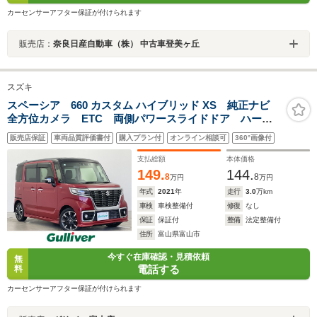
カーセンサーアフター保証が付けられます
販売店：
奈良日産自動車（株） 中古車登美ヶ丘
スズキ
スペーシア 660 カスタム ハイブリッド XS 純正ナビ
全方位カメラ ETC 両側パワースライドドア ハーフ
レザーシート シートヒーター 衝突被害軽減システ
販売店保証
車両品質評価書付
購入プラン付
オンライン相談可
360°画像付
ム レーダークルーズコントロール コーナーセンサ
ー 純正アルミホイール フロアマット
支払総額
本体価格
149.
144.
8
8
万円
万円
年式
2021
年
走行
3.0
万km
車検
車検整備付
修復
なし
保証
保証付
整備
法定整備付
住所
富山県富山市
今すぐ在庫確認・見積依頼
無
電話する
料
カーセンサーアフター保証が付けられます