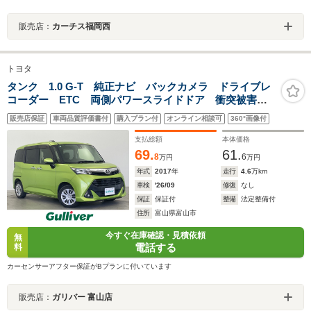
販売店：
カーチス福岡西
トヨタ
タンク 1.0 G-T 純正ナビ バックカメラ ドライブレ
コーダー ETC 両側パワースライドドア 衝突被害軽
減システム 横滑り防止装置 アイドリングストップ
販売店保証
車両品質評価書付
購入プラン付
オンライン相談可
360°画像付
オートハロゲンライト フォグライト ステアリングス
イッチ AAC
支払総額
本体価格
69.
61.
8
6
万円
万円
年式
2017
年
走行
4.6
万km
車検
'26/09
修復
なし
保証
保証付
整備
法定整備付
住所
富山県富山市
今すぐ在庫確認・見積依頼
無
電話する
料
カーセンサーアフター保証がBプランに付いています
販売店：
ガリバー 富山店