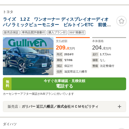
トヨタ
ライズ 1.2 Z ワンオーナー ディスプレイオーディオ
パノラミックビューモニター ビルトインETC 前後ド
ライブレコーダー ブラインドスポットモニター 当店
販売店保証
車両品質評価書付
購入プラン付
360°画像付
買取 ガリバー3ヶ月保証 カーセンサー認定検査済車両 修
復歴無
支払総額
本体価格
209.
204.
8
8
万円
万円
年式
2024
年
走行
1.7
万km
車検
'27/06
修復
なし
保証
保証付
整備
法定整備付
住所
滋賀県近江八幡市
今すぐ在庫確認・見積依頼
無
電話する
料
カーセンサーアフター保証がA/Bプランに付いています
販売店：
ガリバー 近江八幡店／株式会社ＨＣＭモビリティ
ダイハツ