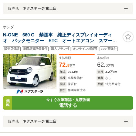
販売店：
ネクステージ 富士店
ホンダ
N-ONE 660 G 禁煙車 純正ディスプレイオーディ
オ バックモニター ETC オートエアコン スマート
キー Bluetooth HDMI端子 ヘッドライトレベライザ
販売店保証
車両品質評価書付
購入プラン付
オンライン相談可
360°画像付
ー 電動格納ミラー アームスト ベンチシート
支払総額
本体価格
72.
62.
9
0
万円
万円
年式
2013
年
走行
3.2
万km
車検
車検整備付
修復
なし
保証
保証付
整備
法定整備付
住所
静岡県富士市
今すぐ在庫確認・見積依頼
無
電話する
料
販売店：
ネクステージ 富士店