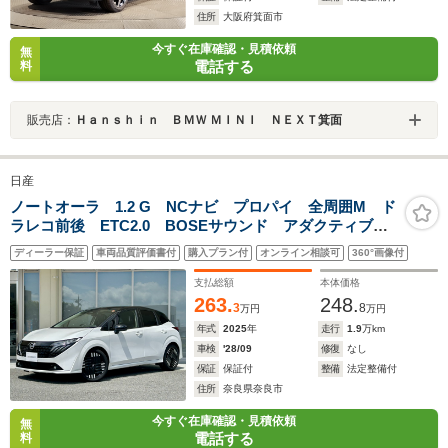
住所
大阪府箕面市
今すぐ在庫確認・見積依頼
無
電話する
料
販売店：
Ｈａｎｓｈｉｎ ＢＭＷ ＭＩＮＩ ＮＥＸＴ箕面
日産
ノートオーラ 1.2 G NCナビ プロパイ 全周囲M ド
ラレコ前後 ETC2.0 BOSEサウンド アダクティブ
LEDヘッド フォグライト SOSコール 衝突被害軽
ディーラー保証
車両品質評価書付
購入プラン付
オンライン相談可
360°画像付
減 踏み間違い防止 障害物センサ ブラインドスポッ
トモニタ パワーシート
支払総額
本体価格
263.
248.
3
8
万円
万円
年式
2025
年
走行
1.9
万km
車検
'28/09
修復
なし
保証
保証付
整備
法定整備付
住所
奈良県奈良市
今すぐ在庫確認・見積依頼
無
電話する
料