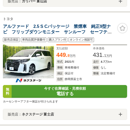
販売店：
ガリバー 富山店
トヨタ
アルファード 2.5 S Cパッケージ 禁煙車 純正9型ナ
ビ フリップダウンモニター サンルーフ セーフティ
センス レーダークルーズ シートヒーター ベンチレ
販売店保証
車両品質評価書付
購入プラン付
オンライン相談可
ーション ETC ドラレコ メモリーパワーシート オ
ットマンシート LEDヘッド
支払総額
本体価格
449.
431.
9
1
万円
万円
年式
2021
年
走行
4.7
万km
車検
車検整備付
修復
なし
保証
保証付
整備
法定整備付
住所
静岡県富士市
今すぐ在庫確認・見積依頼
無
電話する
料
カーセンサーアフター保証が付けられます
販売店：
ネクステージ 富士店