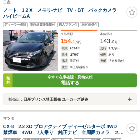
日産
ノート 1.2 X メモリ-ナビ TV・BT バックカメラ
ハイビームA
ディーラー保証
車両品質評価書付
購入プラン付
360°画像付
支払総額
本体価格
154.
143.
1
0
万円
万円
年式
2024
年
走行
1.3
万km
車検
'27/07
修復
あり
保証
保証付
整備
法定整備付
住所
埼玉県越谷市
今すぐ在庫確認・見積依頼
無
電話する
料
販売店：
日産プリンス埼玉販売 ユーカーズ越谷
マツダ
CX-8 2.2 XD プロアクティブ ディーゼルターボ 4WD
禁煙車 4WD 7人乗り 純正ナビ 全周囲カメラ スマ
ートシティブレーキサポート レーダークルーズ