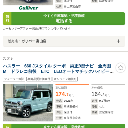
保証
保証付
整備
法定整備付
住所
富山県富山市
今すぐ在庫確認・見積依頼
無
電話する
料
カーセンサーアフター保証がBプランに付いています
販売店：
ガリバー 富山店
スズキ
ハスラー 660 Jスタイル ターボ 純正9型ナビ 全周囲
M ドラレコ前後 ETC LEDオートマチックハイビー
ム 前席シートヒータ レーダークルコン パドルシフ
ディーラー保証
車両品質評価書付
オンライン相談可
ト スマートキー 衝突被害軽減ブレーキ 踏み間違い
防止 障害物センサ
支払総額
本体価格
174.
164.
7
8
万円
万円
年式
2021
年
走行
0.6
万km
車検
車検整備付
修復
なし
保証
保証付
整備
法定整備付
住所
奈良県奈良市
今すぐ在庫確認・見積依頼