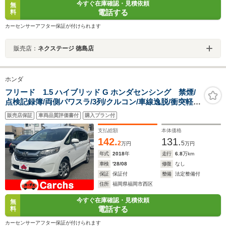
今すぐ在庫確認・見積依頼
無
電話する
料
カーセンサーアフター保証が付けられます
販売店：
ネクステージ 徳島店
ホンダ
フリード 1.5 ハイブリッド G ホンダセンシング 禁煙/
点検記録簿/両側パワスラ/3列/クルコン/車線逸脱/衝突軽
減/Bカメ/ドラレコ/ETC/LED
販売店保証
車両品質評価書付
購入プラン付
支払総額
本体価格
142.
131.
2
5
万円
万円
年式
2018
年
走行
6.8
万km
車検
'28/08
修復
なし
保証
保証付
整備
法定整備付
住所
福岡県福岡市西区
今すぐ在庫確認・見積依頼
無
電話する
料
カーセンサーアフター保証が付けられます