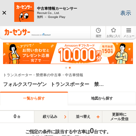
中古車情報カーセンサー
表示
Recruit Co., Ltd.
無料 － Google Play
履歴
お気に入り
メニュー
トランスポーター・禁煙車の中古車・中古車情報
フォルクスワーゲン トランスポーター 禁煙車
一覧から探す
地図から探す
更新時に
0
絞り込み
並べ替え
台
メール受信
0
ご指定の条件に該当する中古車は
台です。