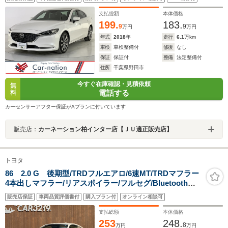
報/BSM/前後障害物センサー/茶本革/シートヒーター/Pシ
ート/BOSE/マツコネナビ/フルセグ/Bluetooth/ETC
支払総額
本体価格
199.
183.
9
9
万円
万円
年式
2018
年
走行
6.1
万km
車検
車検整備付
修復
なし
保証
保証付
整備
法定整備付
住所
千葉県野田市
今すぐ在庫確認・見積依頼
無
電話する
料
カーセンサーアフター保証がAプランに付いています
販売店：
カーネーション柏インター店【ＪＵ適正販売店】
トヨタ
86 2.0 G 後期型/TRDフルエアロ/6速MT/TRDマフラー
4本出しマフラー/リアスポイラー/フルセグ/Bluetooth接
続/LEDヘッドライト/保証付き
販売店保証
車両品質評価書付
購入プラン付
オンライン相談可
支払総額
本体価格
253
248.
8
万円
万円