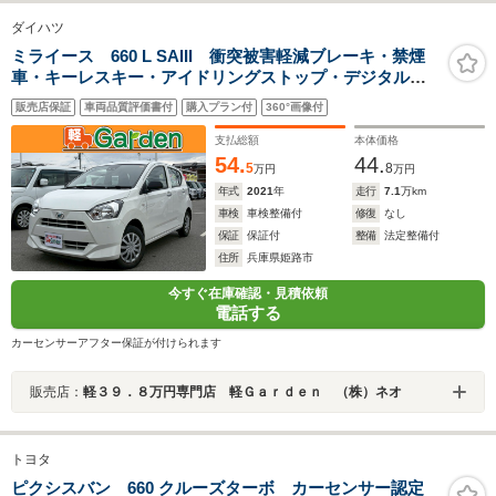
ダイハツ
ミライース 660 L SAIII 衝突被害軽減ブレーキ・禁煙
車・キーレスキー・アイドリングストップ・デジタルメ
ーター
販売店保証
車両品質評価書付
購入プラン付
360°画像付
支払総額
本体価格
54.
44.
5
8
万円
万円
年式
2021
年
走行
7.1
万km
車検
車検整備付
修復
なし
保証
保証付
整備
法定整備付
住所
兵庫県姫路市
今すぐ在庫確認・見積依頼
電話する
カーセンサーアフター保証が付けられます
販売店：
軽３９．８万円専門店 軽Ｇａｒｄｅｎ （株）ネオ
トヨタ
ピクシスバン 660 クルーズターボ カーセンサー認定