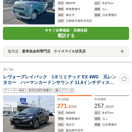
年式
2017
年
走行
5.0
万km
車検
車検整備付
修復
なし
保証
保証付
整備
法定整備付
住所
京都府京都市伏見区
今すぐ在庫確認・見積依頼
電話する
販売店：
新車低金利専門店 ケイスマイル伏見店
スバル
レヴォーグレイバック 1.8 リミテッド EX 4WD 元レン
タカー ハーマンカードンサウンド 11.6インチディスプ
レイ フルセグ Bluetoothオーディオ フロントカメ
ディーラー保証
車両品質評価書付
購入プラン付
ラ サイドカメラ バックカメラ 全周囲カメラ 電動
リヤゲート シートヒーター
支払総額
本体価格
271.
257.
9
4
万円
万円
年式
2024
年
走行
4.0
万km
車検
車検整備付
修復
なし
保証
保証付
整備
法定整備付
住所
愛知県半田市