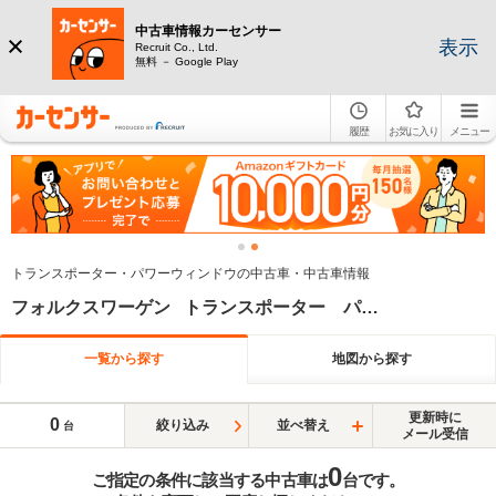
中古車情報カーセンサー
表示
Recruit Co., Ltd.
無料 － Google Play
履歴
お気に入り
メニュー
トランスポーター・パワーウィンドウの中古車・中古車情報
フォルクスワーゲン トランスポーター パワーウィンドウ
一覧から探す
地図から探す
更新時に
0
絞り込み
並べ替え
台
メール受信
0
ご指定の条件に該当する中古車は
台です。