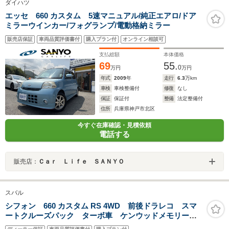
ダイハツ
エッセ 660 カスタム 5速マニュアル/純正エアロ/ドア
ミラーウインカー/フォグランプ/電動格納ミラー
販売店保証
車両品質評価書付
購入プラン付
オンライン相談可
支払総額
本体価格
69
55.
0
万円
万円
年式
2009
年
走行
6.3
万km
車検
車検整備付
修復
なし
保証
保証付
整備
法定整備付
住所
兵庫県神戸市北区
今すぐ在庫確認・見積依頼
電話する
販売店：
Ｃａｒ Ｌｉｆｅ ＳＡＮＹＯ
スバル
シフォン 660 カスタム RS 4WD 前後ドラレコ スマ
ートクルーズパック ターボ車 ケンウッドメモリーナ
ビ フルセグ Bluetoothオーディオ USB バックカメ