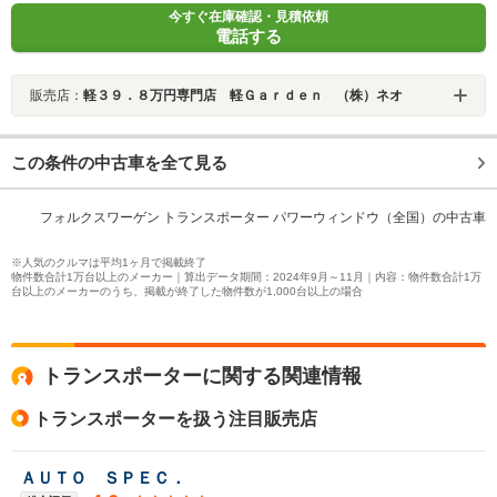
今すぐ在庫確認・見積依頼
電話する
販売店：
軽３９．８万円専門店 軽Ｇａｒｄｅｎ （株）ネオ
この条件の中古車を全て見る
フォルクスワーゲン トランスポーター パワーウィンドウ（全国）の中古車
※人気のクルマは平均1ヶ月で掲載終了
物件数合計1万台以上のメーカー｜算出データ期間：2024年9月～11月｜内容：物件数合計1万
台以上のメーカーのうち、掲載が終了した物件数が1,000台以上の場合
トランスポーターに関する関連情報
トランスポーターを扱う注目販売店
ＡＵＴＯ ＳＰＥＣ．