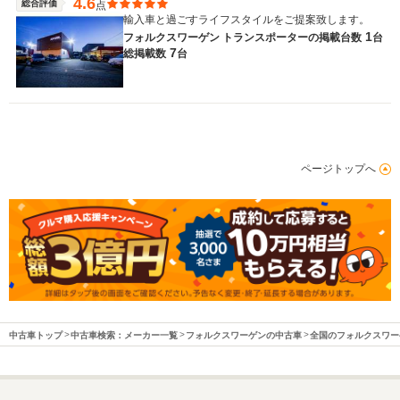
4.6
総合評価
点
輸入車と過ごすライフスタイルをご提案致します。
1
フォルクスワーゲン トランスポーターの
掲載台数
台
7
総掲載数
台
ページトップへ
中古車トップ
中古車検索：メーカー一覧
フォルクスワーゲンの中古車
全国のフォルクスワー