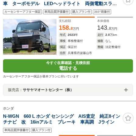
車 ターボモデル LEDヘッドライト 両側電動スライ
ドドア 純正ナビ Bluetooth Bカメラ ETC2.0
カーセンサーアフター保証
車両品質評価書付
購入プラン付
360°画像付
支払総額
本体価格
158.
143.
8
8
万円
万円
年式
2023
年
走行
2.0
万km
車検
車検整備付
修復
なし
保証
保証付
整備
法定整備付
住所
兵庫県丹波篠山市
今すぐ在庫確認・見積依頼
電話する
カーセンサーアフター保証が基本プランに付いています
販売店：
ササヤマオートセンター（株）
ホンダ
N-WGN 660 L ホンダ センシング AIS査定 純正8イン
チナビ 改 16inアルミ ブレーキ 車高調 Jライン
車両品質評価書付
購入プラン付