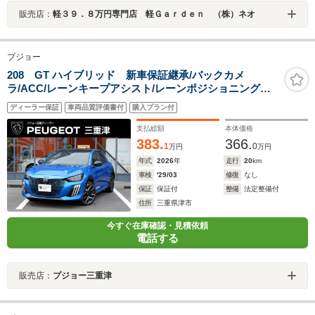
販売店：
軽３９．８万円専門店 軽Ｇａｒｄｅｎ （株）ネオ
プジョー
208 GT ハイブリッド 新車保証継承/バックカメ
ラ/ACC/レーンキープアシスト/レーンポジショニングア
シスト/ブラインドスポットモニター/LEDヘッドライト/フ
ディーラー保証
車両品質評価書付
購入プラン付
ロント・バックソナー/アップルカープレイ/アンドロイド
オート
支払総額
本体価格
383.
366.
1
0
万円
万円
年式
2026
年
走行
20
km
車検
'29/03
修復
なし
保証
保証付
整備
法定整備付
住所
三重県津市
今すぐ在庫確認・見積依頼
電話する
販売店：
プジョー三重津