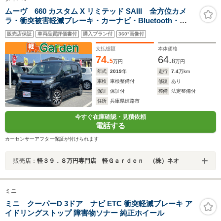
ムーヴ 660 カスタム X リミテッド SAIII 全方位カメ
ラ・衝突被害軽減ブレーキ・カーナビ・Bluetooth・
ETC・禁煙車・フルセグTV・CD/DVD再生・スマートキ
販売店保証
車両品質評価書付
購入プラン付
360°画像付
ー&プッシュスタート・ベンチシート・ルームクリーニン
グ
支払総額
本体価格
74.
64.
5
8
万円
万円
年式
2019
年
走行
7.4
万km
車検
車検整備付
修復
あり
保証
保証付
整備
法定整備付
住所
兵庫県姫路市
今すぐ在庫確認・見積依頼
電話する
カーセンサーアフター保証が付けられます
販売店：
軽３９．８万円専門店 軽Ｇａｒｄｅｎ （株）ネオ
ミニ
ミニ クーパーD 3ドア ナビ ETC 衝突軽減ブレーキ ア
イドリングストップ 障害物ソナー 純正ホイール