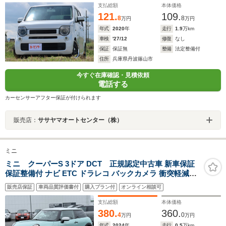
支払総額
本体価格
121.
109.
8
8
万円
万円
年式
2020
年
走行
1.9
万km
車検
'27/12
修復
なし
保証
保証無
整備
法定整備付
住所
兵庫県丹波篠山市
今すぐ在庫確認・見積依頼
電話する
カーセンサーアフター保証が付けられます
販売店：
ササヤマオートセンター（株）
ミニ
ミニ クーパーS 3ドア DCT 正規認定中古車 新車保証
保証整備付 ナビ ETC ドラレコ バックカメラ 衝突軽減ブ
レーキ アイドリングストップ 障害物ソナー 車線キープ A
販売店保証
車両品質評価書付
購入プラン付
オンライン相談可
クルコン
支払総額
本体価格
380.
360.
4
0
万円
万円
年式
2024
年
走行
0.5
万km