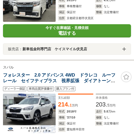
年式
2019
年
走行
4.0
万km
車検
車検整備付
修復
なし
保証
保証付
整備
法定整備付
住所
京都府京都市伏見区
今すぐ在庫確認・見積依頼
電話する
販売店：
新車低金利専門店 ケイスマイル伏見店
スバル
フォレスター 2.0 アドバンス 4WD ドラレコ ルーフ
レール セイフティプラス 視界拡張 ダイアトーンナ
ビ フルセグ Bluetoothオーディオ USB フロントカ
ディーラー保証
車両品質評価書付
購入プラン付
メラ サイドカメラ バックカメラ スマートリヤビュ
ーミラー ETC2.0
支払総額
本体価格
214.
203.
1
5
万円
万円
年式
2018
年
走行
5.0
万km
車検
'27/10
修復
なし
保証
保証付
整備
法定整備付
住所
愛知県半田市