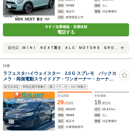
車検
'27/09
修復
なし
保証
保証付
整備
法定整備付
住所
静岡県富士市
今すぐ在庫確認・見積依頼
電話する
販売店：
ＭＩＮＩ ＮＥＸＴ富士 ＡＬＣ ＭＯＴＯＲＳ ＧＲＯＵＰ
日産
ラフェスタハイウェイスター 2.0 G スプレモ バックカ
メラ・両側電動スライドドア・ワンオーナー・カーナ
ビ・Bluetooth・フルセグTV・CD/DVD再生・下取直売・
販売店保証
車両品質評価書付
購入プラン付
360°画像付
アイドリングストップ・3列シート・ベンチシート・ルー
ムクリーニング!
支払総額
本体価格
29.
19.
5
8
万円
万円
年式
2013
年
走行
10.4
万km
車検
'28/03
修復
なし
保証
保証付
整備
法定整備付
住所
兵庫県姫路市