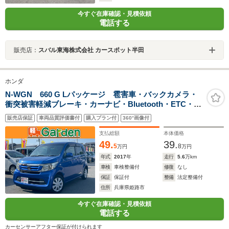
今すぐ在庫確認・見積依頼
電話する
販売店：
スバル東海株式会社 カースポット半田
ホンダ
N-WGN 660 G Lパッケージ 雹害車・バックカメラ・
衝突被害軽減ブレーキ・カーナビ・Bluetooth・ETC・
CD/DVD再生・スマートキー&プッシュスタート・ベンチ
販売店保証
車両品質評価書付
購入プラン付
360°画像付
シート・ルームクリーニング
支払総額
本体価格
49.
39.
5
8
万円
万円
年式
2017
年
走行
5.6
万km
車検
車検整備付
修復
なし
保証
保証付
整備
法定整備付
住所
兵庫県姫路市
今すぐ在庫確認・見積依頼
電話する
カーセンサーアフター保証が付けられます