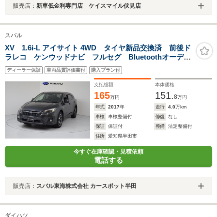
販売店：
新車低金利専門店 ケイスマイル伏見店
スバル
XV 1.6i-L アイサイト 4WD タイヤ新品交換済 前後ド
ラレコ ケンウッドナビ フルセグ Bluetoothオーディ
オ USB バックカメラ ETC2.0 ハイビームアシス
ディーラー保証
車両品質評価書付
購入プラン付
ト リヤビークルディテクション LEDヘッドライト
支払総額
本体価格
165
151.
8
万円
万円
年式
2017
年
走行
4.0
万km
車検
車検整備付
修復
なし
保証
保証付
整備
法定整備付
住所
愛知県半田市
今すぐ在庫確認・見積依頼
電話する
販売店：
スバル東海株式会社 カースポット半田
ダイハツ