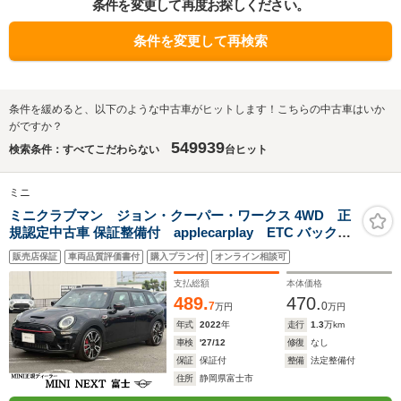
条件を変更して再度お探しください。
条件を変更して再検索
条件を緩めると、以下のような中古車がヒットします！こちらの中古車はいか
がですか？
549939
検索条件：すべてこだわらない
台ヒット
ミニ
ミニクラブマン ジョン・クーパー・ワークス 4WD 正
規認定中古車 保証整備付 applecarplay ETC バックカ
メラ 衝突軽減ブレーキ アイドリングストップ 障害物ソナ
販売店保証
車両品質評価書付
購入プラン付
オンライン相談可
ー アクティブクルコン LEDライト 純正ホイール
支払総額
本体価格
489.
470.
7
0
万円
万円
年式
2022
年
走行
1.3
万km
車検
'27/12
修復
なし
保証
保証付
整備
法定整備付
住所
静岡県富士市