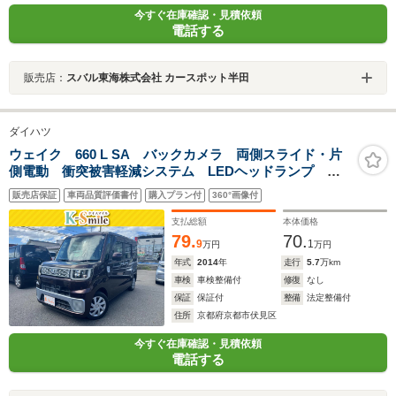
今すぐ在庫確認・見積依頼
電話する
販売店：
スバル東海株式会社 カースポット半田
ダイハツ
ウェイク 660 L SA バックカメラ 両側スライド・片
側電動 衝突被害軽減システム LEDヘッドランプ ス
マートキー アイドリングストップ 電動格納ミラー
販売店保証
車両品質評価書付
購入プラン付
360°画像付
ベンチシート CVT 盗難防止システム ABS CD
ESC
支払総額
本体価格
79.
70.
9
1
万円
万円
年式
2014
年
走行
5.7
万km
車検
車検整備付
修復
なし
保証
保証付
整備
法定整備付
住所
京都府京都市伏見区
今すぐ在庫確認・見積依頼
電話する