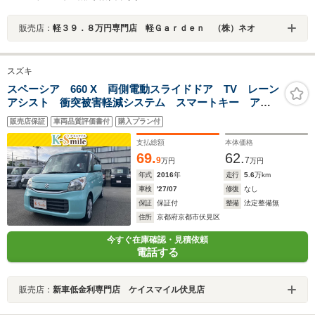
販売店：
軽３９．８万円専門店 軽Ｇａｒｄｅｎ （株）ネオ
スズキ
スペーシア 660 X 両側電動スライドドア TV レーン
アシスト 衝突被害軽減システム スマートキー アイ
ドリングストップ 電動格納ミラー シートヒーター
販売店保証
車両品質評価書付
購入プラン付
ベンチシート CVT 盗難防止システム ABS ESC
CD
支払総額
本体価格
69.
62.
9
7
万円
万円
年式
2016
年
走行
5.6
万km
車検
'27/07
修復
なし
保証
保証付
整備
法定整備無
住所
京都府京都市伏見区
今すぐ在庫確認・見積依頼
電話する
販売店：
新車低金利専門店 ケイスマイル伏見店