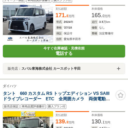
ディーラー保証
車両品質評価書付
購入プラン付
ラ ETC 障害物センサー 両側電動スライド シート
ヒーター
支払総額
本体価格
171.
165.
6
0
万円
万円
年式
2024
年
走行
3.5
万km
車検
'27/10
修復
なし
保証
保証付
整備
法定整備付
住所
愛知県半田市
今すぐ在庫確認・見積依頼
電話する
販売店：
スバル東海株式会社 カースポット半田
ダイハツ
タント 660 カスタム RS トップエディション VS SAIII
ドライブレコーダー ETC 全周囲カメラ 両側電動ス
ライドドア TV 衝突被害軽減システム オートマチッ
販売店保証
車両品質評価書付
購入プラン付
クハイビーム オートライト LEDヘッドランプ アイ
ドリングストップ スマートキー
支払総額
本体価格
139.
130.
9
1
万円
万円