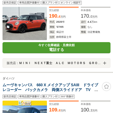
販売店保証
車両品質評価書付
購入プラン付
オンライン相談可
支払総額
本体価格
190.
170.
6
0
万円
万円
年式
2020
年
走行
4.4
万km
車検
'27/05
修復
なし
保証
保証付
整備
法定整備無
住所
静岡県富士市
今すぐ在庫確認・見積依頼
電話する
販売店：
ＭＩＮＩ ＮＥＸＴ富士 ＡＬＣ ＭＯＴＯＲＳ ＧＲＯＵＰ
ダイハツ
ムーヴキャンバス 660 X メイクアップ SAIII ドライブ
レコーダー バックカメラ 両側スライドドア TV ク
リアランスソナー 衝突被害軽減システム オートマチ
販売店保証
車両品質評価書付
購入プラン付
360°画像付
ックハイビーム スマートキー アイドリングストッ
プ 電動格納ミラー CVT ベンチシート
支払総額
本体価格
109.
100.
9
3
万円
万円