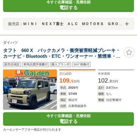
今すぐ在庫確認・見積依頼
電話する
販売店：
ＭＩＮＩ ＮＥＸＴ富士 ＡＬＣ ＭＯＴＯＲＳ ＧＲＯＵＰ
ダイハツ
タフト 660 X バックカメラ・衝突被害軽減ブレーキ・
カーナビ・Bluetooth・ETC・ワンオーナー・禁煙車・フ
ルセグTV・CD/DVD再生・スマートキー&プッシュスター
販売店保証
車両品質評価書付
購入プラン付
360°画像付
ト・ベンチシート・ルームクリーニング
支払総額
本体価格
109.
102.
5
8
万円
万円
年式
2020
年
走行
3.0
万km
車検
'27/09
修復
なし
保証
保証付
整備
法定整備付
住所
兵庫県姫路市
今すぐ在庫確認・見積依頼
電話する
カーセンサーアフター保証が付けられます