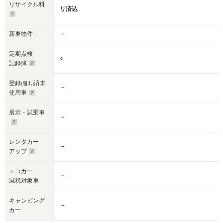
リサイクル料
リ済込
新車物件
－
定期点検
○
記録簿
登録
済未
(届出)
－
使用車
展示・試乗車
－
レンタカー
－
アップ
エコカー
－
減税対象車
キャンピング
－
カー