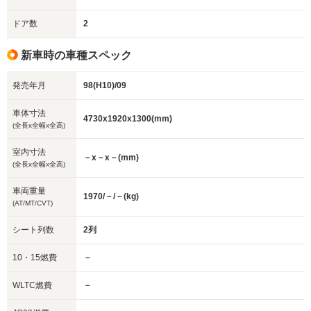
ドア数
2
新車時の車種スペック
発売年月
98(H10)/09
車体寸法
4730x1920x1300(mm)
(全長x全幅x全高)
室内寸法
－x－x－(mm)
(全長x全幅x全高)
車両重量
1970/－/－(kg)
(AT/MT/CVT)
シート列数
2列
10・15燃費
－
WLTC燃費
－