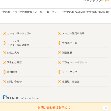
ページトップへ
中古車トップ
中古車検索：メーカー一覧
フェラーリの中古車
456M GTの中古車
456M 
カーセンサートップへ
メーカー認定中古車
カーセンサー
中古車リース
アフター保証対象車
お気に入り
閲覧履歴
問合わせ履歴
プライバシーポリシー
利用規約
サイトマップ
お問い合わせ
車買取・車査定
お問い合わせはお早めに！