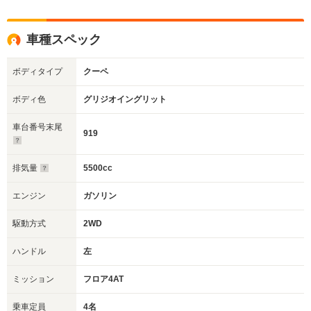
車種スペック
ボディタイプ
クーペ
ボディ色
グリジオイングリット
車台番号末尾
919
排気量
5500cc
エンジン
ガソリン
駆動方式
2WD
ハンドル
左
ミッション
フロア4AT
乗車定員
4名