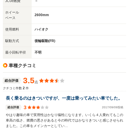
JC08燃費
－
ホイール
2600mm
ベース
使用燃料
ハイオク
駆動方式
後輪駆動(FR)
最小回転半径
不明
車種クチコミ
3.5
総合評価
点
2
クチコミ件数
件
長く乗るのはきついですが、一度は乗ってみたい車でした。
3
総合評価
2017/09/09投稿
やはり趣味の車で実用性はかなり犠牲になります。いくら４人乗れてもこの
車高の低さ、燃費の悪さがあると今の時代ではかなりきついと感じさせられ
ました。この車をメインカーとしてい…