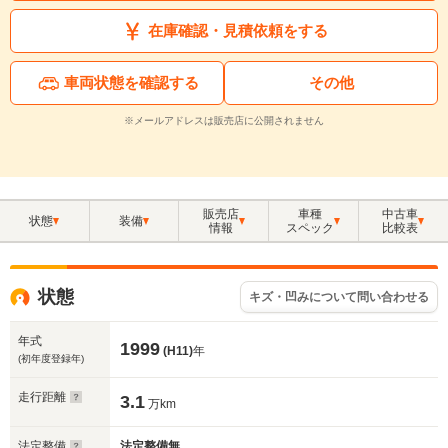
在庫確認・見積依頼をする
車両状態を確認する
その他
※メールアドレスは販売店に公開されません
販売店
車種
中古車
状態
装備
情報
スペック
比較表
状態
キズ・凹みについて問い合わせる
年式
1999
(H11)
年
(初年度登録年)
走行距離
3.1
万km
法定整備
法定整備無