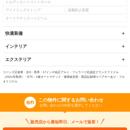
ヒルディセントコントロール
アイドリングストップ
盗難防止装置
オートマチックハイビーム
快適装備
インテリア
入力途中の情報を保存しますか？
エクステリア
※次回問い合わせをする際に自動入力されます
コーンズ正規車・左H・黒革・17インチ純正アルミ・フェラーリ社認定クラシケファイル
※保存された情報は
90
日で破棄されます
（2021年取得）・ETC・4速オートマチック・後期改良型・取説記録簿スペアキーあり・フル
オリジナル
いいえ
はい
この物件に関するお問い合わせ
無料
お問い合わせの内容を選択してください
販売店から最短即日、メールで返答！