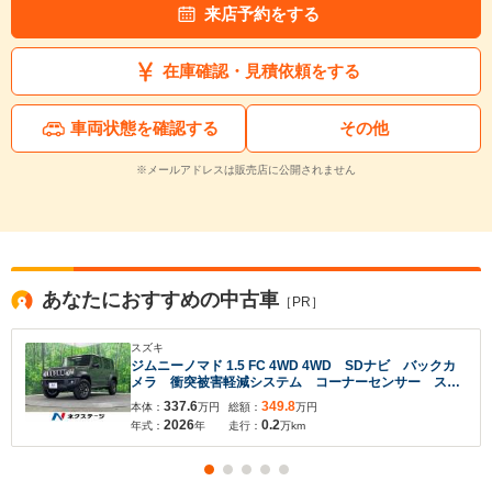
来店予約をする
在庫確認・見積依頼をする
車両状態を確認する
その他
※メールアドレスは販売店に公開されません
あなたにおすすめの中古車
［PR］
スズキ
ジムニーノマド 1.5 FC 4WD 4WD SDナビ バックカ
メラ 衝突被害軽減システム コーナーセンサー スマ
ートキー LEDヘッド 純正15インチアルミ オートハ
337.6
349.8
本体：
万円
総額：
万円
イビーム 車線逸脱警報 オートライト オートエアコ
2026
0.2
年式：
年
走行：
万km
ン