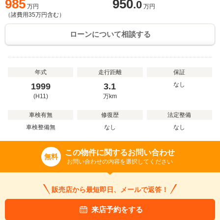
985
950
.0
万円
万円
（諸費用
35
万円含む）
ローンについて相談する
年式
走行距離
保証
なし
1999
3.1
(H11)
万
km
車検有無
修復歴
法定整備
車検整備無
なし
なし
この物件に関するお問い合わせ
無料
お問い合わせの内容を選択してください
販売店から最短即日、メールで返答！
来店予約をする