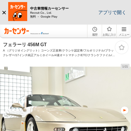
中古車情報カーセンサー
アプリで開く
Recruit Co., Ltd.
無料 － Google Play
履歴
お気に入り
メニュー
フェラーリ 456M GT
A （グリジオイングリット）コーンズ正規車/クラシケ認定車/フルオリジナル/ブラッ
クレザー/17インチ純正アルミホイール/4速オートマチック/ETC/クラシケファイル/取
説/記録簿/左ハンドル
1/21