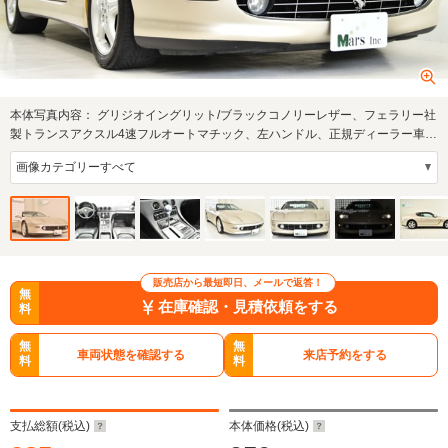
本体写真内容：
グリジオイングリット/ブラックコノリーレザー、フェラリー社
製トランスアクスル4速フルオートマチック、左ハンドル、正規ディーラー車、
新車時よ…
販売店から最短即日、メールで返答！
無
在庫確認・見積依頼をする
料
無
無
車両状態を確認する
来店予約をする
料
料
支払総額(税込)
本体価格(税込)