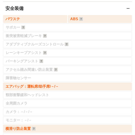
安全装備
パワステ
ABS
サポカー
衝突被害軽減ブレーキ
アダプティブクルーズコントロール
レーンキープアシスト
パーキングアシスト
アクセル踏み間違い防止装置
障害物センサー
エアバッグ：運転席/助手席/－/－
頸部衝撃緩和ヘッドレスト
全周囲カメラ
カメラ：－/－/－
モニター：－/－
横滑り防止装置