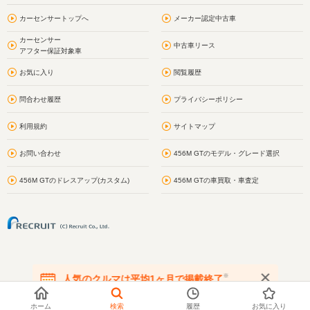
カーセンサートップへ
メーカー認定中古車
カーセンサー
中古車リース
アフター保証対象車
お気に入り
閲覧履歴
問合わせ履歴
プライバシーポリシー
利用規約
サイトマップ
お問い合わせ
456M GTのモデル・グレード選択
456M GTのドレスアップ(カスタム)
456M GTの車買取・車査定
※
人気のクルマは平均1ヶ月で掲載終了
在庫が無くなる前にお問い合わせください
ホーム
検索
履歴
お気に入り