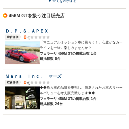
全てを表示する
456M GTを扱う注目販売店
Ｄ．Ｐ．Ｓ．ＡＰＥＸ
0
総合評価
点
「マニュアルミッション車に乗ろう！」心豊かなカー
ライフを一緒に楽しみませんか？
1
フェラーリ 456M GTの
掲載台数
台
6
総掲載数
台
Ｍａｒｓ Ｉｎｃ． マーズ
0
総合評価
点
◆◆輸入車の品質を重視し、厳選されたお車のリセー
ルバリューを考え販売致します◆◆
1
フェラーリ 456M GTの
掲載台数
台
24
総掲載数
台