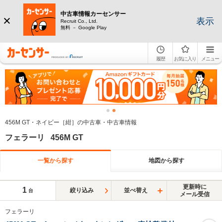
中古車情報カーセンサー
表示
Recruit Co., Ltd.
無料 － Google Play
履歴
お気に入り
メニュー
456M GT・ネイビー［紺］の中古車・中古車情報
フェラーリ 456M GT
一覧から探す
地図から探す
更新時に
1
絞り込み
並べ替え
台
メール受信
フェラーリ