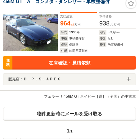
456M GT A コンメタ・タンレザー・車検整備付
支払総額
本体価格
964.
938.
2
3
万円
万円
年式
1999
年
走行
5.3
万km
車検
車検整備付
修復
なし
保証
保証無
整備
法定整備付
住所
静岡県菊川市
無
在庫確認・見積依頼
料
販売店：
Ｄ．Ｐ．Ｓ．ＡＰＥＸ
フェラーリ 456M GT ネイビー［紺］（全国）の中古車
物件更新時にメールを受け取る
1
/1