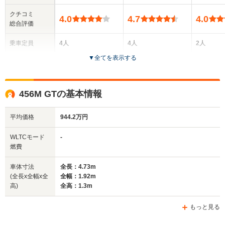
クチコミ
4.0
4.7
4.0
総合評価
乗車定員
4人
4人
2人
▼
全てを表示する
ドア数
2ドア
2ドア
2ドア
全高
全高
全
456M GTの基本情報
1.3m
1.37m
1.
平均価格
944.2万円
全幅
全幅
全
WLTCモード
-
サイズ
1.92m
1.96m
1.
燃費
全長
全長
(全長x全幅x全高)
4.73m
4.9m
4.
車体寸法
全長：4.73m
(全長x全幅x全
全幅：1.92m
高)
全高：1.3m
ホイールベース
ホイールベース
ホイー
-m
-m
もっと見る