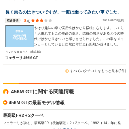
長く乗るのはきついですが、一度は乗ってみたい車でした。
3
総合評価
2017/09/08投稿
点
やはり趣味の車で実用性はかなり犠牲になります。いくら
４人乗れてもこの車高の低さ、燃費の悪さがあると今の時
代ではかなりきついと感じさせられました。この車をメイ
ンカーとしていると自然に年間走行距離が減りました。
ＲＵＲＵＲＵさん
（東京都）
フェラーリ 456M GT
すべてのクチコミをもっと見る(2件)
456M GTに関する関連情報
456M GTの最新モデル情報
最高級FR2＋2クーペ
フェラーリが誇る、最高級FR（後輪駆動）2＋2クーペ。1992（H4）年に発表され、日本へは1995（H7）年モデルから導入された。長いノーズには442psを発生する5.5LのV型65度12気筒DOHCエンジンを搭載。これにトランスアクスルタイプの6MTが組み合わされる。車名の456は1気筒当たりの排気量を表したもの。フェラーリ伝統のネーミング方法だ。1996（H8）年には4ATを組み合わせた456GTAが追加される。そして1998（H10）年に大がかりなマイナーチェンジを受けて車名を456M（Mはモディフィカート、イタリア語で改良・改造を意味する）とし、2003（H15）年をもって生産を終了し後継モデルにバトンタッチした。素晴らしい運動性能とエレガントなスタイル、そしてリッチな雰囲気にあふれた、世界最高レベルの2＋2クーペだ。（1998.9）