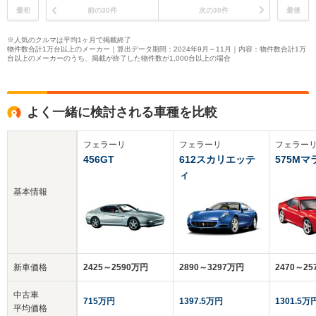
最初
前の30件
次の30件
最後
※人気のクルマは平均1ヶ月で掲載終了
物件数合計1万台以上のメーカー｜算出データ期間：2024年9月～11月｜内容：物件数合計1万
台以上のメーカーのうち、掲載が終了した物件数が1,000台以上の場合
よく一緒に検討される車種を比較
フェラーリ
フェラーリ
フェラー
456GT
612スカリエッテ
575Mマ
ィ
基本情報
新車価格
2425～2590万円
2890～3297万円
2470～2
中古車
715万円
1397.5万円
1301.5万
平均価格