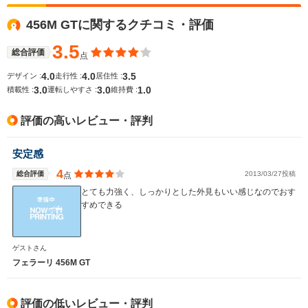
456M GTに関するクチコミ・評価
WLTCモード
-
-
-
燃費
3.5
総合評価
点
4.0
4.0
3.5
デザイン :
走行性 :
居住性 :
3.0
3.0
1.0
積載性 :
運転しやすさ :
維持費 :
排気量
5473cc
5748cc
5748cc
評価の高いレビュー・評判
駆動方式
FR
FR
FR
安定感
4
総合評価
2013/03/27投稿
点
とても力強く、しっかりとした外見もいい感じなのでおす
すめできる
ゲストさん
フェラーリ 456M GT
評価の低いレビュー・評判