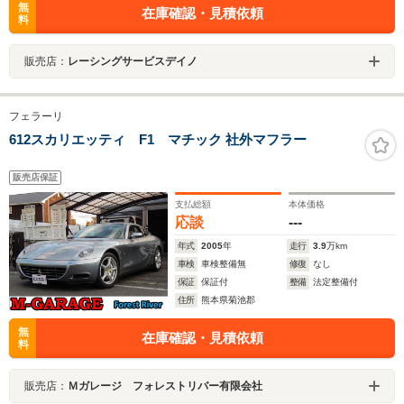
無
在庫確認・見積依頼
料
販売店：
レーシングサービスデイノ
フェラーリ
612スカリエッティ F1 マチック 社外マフラー
販売店保証
支払総額
本体価格
応談
---
年式
2005
年
走行
3.9
万km
車検
車検整備無
修復
なし
保証
保証付
整備
法定整備付
住所
熊本県菊池郡
無
在庫確認・見積依頼
料
販売店：
Ｍガレージ フォレストリバー有限会社