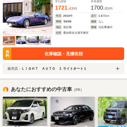
支払総額
本体価格
1721.
1700.
4
0
万円
万円
年式
2010
年
走行
1.6
万km
車検
'26/08
修復
なし
保証
保証無
整備
法定整備付
住所
愛知県名古屋市東区
無
在庫確認・見積依頼
料
販売店：
ＬＩＧＨＴ ＡＵＴＯ １ ライトオート１
あなたにおすすめの中古車
［PR］