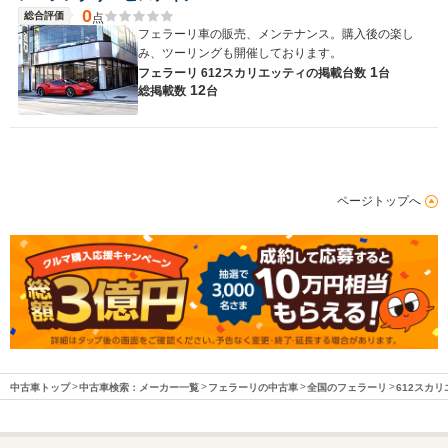
0
総合評価
点
フェラーリ車の販売、メンテナンス。購入後の楽し
み、ツーリングも開催しております。
1
フェラーリ 612スカリエッティの
掲載台数
台
12
総掲載数
台
ページトップへ
中古車トップ
中古車検索：メーカー一覧
フェラーリの中古車
全国のフェラーリ
612スカ