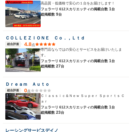
高品質・低価格で安心の１台をお届けします！
1
フェラーリ 612スカリエッティの
掲載台数
台
9
総掲載数
台
ＣＯＬＬＥＺＩＯＮＥ Ｃｏ．，Ｌｔｄ
4.8
総合評価
点
専門店ならではの安心とサービスをお届けいたしま
す。
1
フェラーリ 612スカリエッティの
掲載台数
台
27
総掲載数
台
Ｄｒｅａｍ Ａｕｔｏ
0
総合評価
点
Ｃｌａｓｓｉｃ＆Ｎｅｗ Ｓｕｐｅｒ Ｓｐｏｒｔｓ Ｃ
ａｒ
1
フェラーリ 612スカリエッティの
掲載台数
台
23
総掲載数
台
レーシングサービスデイノ