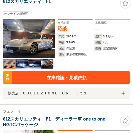
612スカリエッティ F1
オンライン相談可
支払総額
本体価格
応談
---
年式
2006
年
走行
3.1
万km
車検
'27/05
修復
なし
保証
保証無
整備
法定整備付
住所
東京都世田谷区
無
在庫確認・見積依頼
料
販売店：
ＣＯＬＬＥＺＩＯＮＥ Ｃｏ．，Ｌｔｄ
フェラーリ
612スカリエッティ F1 ディーラー車 one to one
HGTCパッケージ