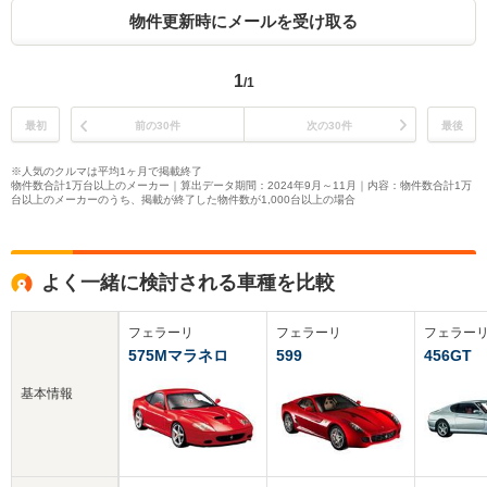
物件更新時にメールを受け取る
1
/1
最初
前の30件
次の30件
最後
※人気のクルマは平均1ヶ月で掲載終了
物件数合計1万台以上のメーカー｜算出データ期間：2024年9月～11月｜内容：物件数合計1万
台以上のメーカーのうち、掲載が終了した物件数が1,000台以上の場合
よく一緒に検討される車種を比較
フェラーリ
フェラーリ
フェラー
575Mマラネロ
599
456GT
基本情報