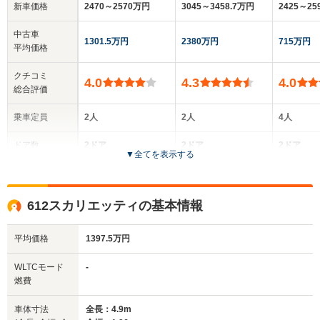
新車価格
2470～2570万円
3045～3458.7万円
2425～2
中古車
1301.5万円
2380万円
715万円
平均価格
クチコミ
4.0
4.3
4.0
総合評価
乗車定員
2人
2人
4人
ドア数
2ドア
2ドア
2ドア
▼
全てを表示する
全高
全高
全
1.28m
1.34m
1
612スカリエッティの基本情報
平均価格
1397.5万円
全幅
全幅
全
サイズ
1.94m
1.96m
1.
全長
全長
WLTCモード
-
(全長x全幅x全高)
4.55m
4.67m
4.
燃費
車体寸法
全長：4.9m