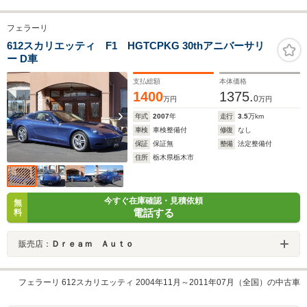
フェラーリ
612スカリエッティ F1 HGTCPKG 30thアニバーサリ
ー D車
支払総額
本体価格
1400
1375.
0
万円
万円
年式
2007
年
走行
3.5
万km
車検
車検整備付
修復
なし
保証
保証無
整備
法定整備付
住所
栃木県栃木市
今すぐ在庫確認・見積依頼
無
電話する
料
販売店：
Ｄｒｅａｍ Ａｕｔｏ
フェラーリ 612スカリエッティ 2004年11月～2011年07月（全国）の中古車