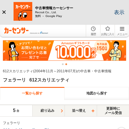
中古車情報カーセンサー
表示
Recruit Co., Ltd.
無料 － Google Play
履歴
お気に入り
メニュー
612スカリエッティ(2004年11月～2011年07月)の中古車・中古車情報
フェラーリ 612スカリエッティ
一覧から探す
地図から探す
更新時に
5
絞り込み
並べ替え
台
メール受信
フェラーリ