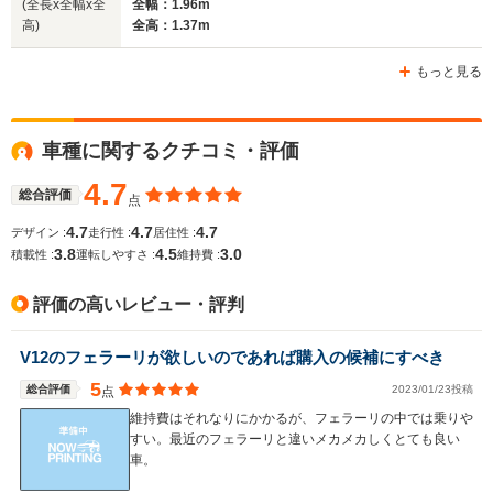
(全長x全幅x全
全幅：1.96m
ホイールベース
ホイールベース
ホイー
高)
全高：1.37m
-m
-m
もっと見る
WLTCモード
車種に関するクチコミ・評価
-
-
-
燃費
4.7
総合評価
点
4.7
4.7
4.7
デザイン :
走行性 :
居住性 :
3.8
4.5
3.0
排気量
5748cc
5999cc
5473cc
積載性 :
運転しやすさ :
維持費 :
駆動方式
FR
FR
FR
評価の高いレビュー・評判
V12のフェラーリが欲しいのであれば購入の候補にすべき
5
総合評価
2023/01/23投稿
点
維持費はそれなりにかかるが、フェラーリの中では乗りや
すい。最近のフェラーリと違いメカメカしくとても良い
車。