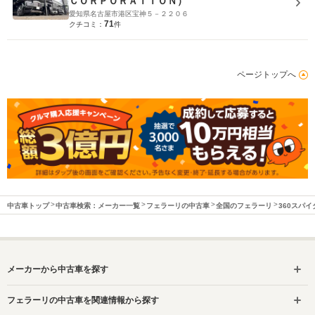
ＣＯＲＰＯＲＡＴＩＯＮ）
愛知県名古屋市港区宝神５－２２０６
71
クチコミ：
件
ページトップへ
中古車トップ
中古車検索：メーカー一覧
フェラーリの中古車
全国のフェラーリ
360スパ
メーカーから中古車を探す
フェラーリの中古車を関連情報から探す