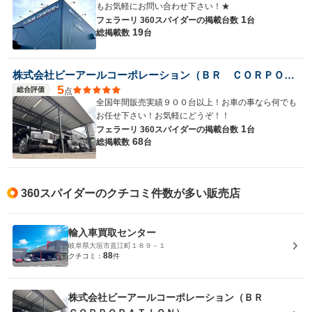
もお気軽にお問い合わせ下さい！★
1
フェラーリ 360スパイダーの
掲載台数
台
19
総掲載数
台
株式会社ビーアールコーポレーション（ＢＲ ＣＯＲＰＯＲＡＴＩＯＮ）
5
総合評価
点
全国年間販売実績９００台以上！お車の事なら何でも
お任せ下さい！お気軽にどうぞ！！
1
フェラーリ 360スパイダーの
掲載台数
台
68
総掲載数
台
360スパイダーのクチコミ件数が多い販売店
輸入車買取センター
岐阜県大垣市直江町１８９－１
88
クチコミ：
件
株式会社ビーアールコーポレーション（ＢＲ