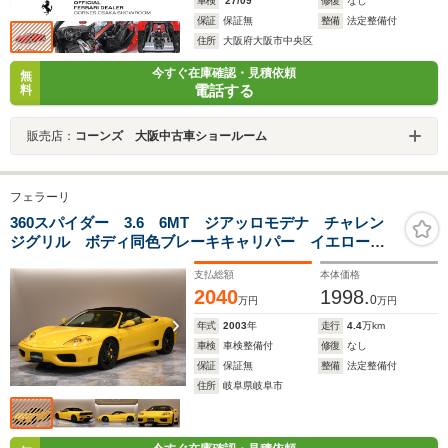
車検
'27/09
修復
なし
保証
保証無
整備
法定整備付
住所
大阪府大阪市中央区
今すぐ在庫確認・見積依頼
無
電話する
料
販売店：
コーンズ 大阪中古車ショールーム
フェラーリ
360スパイダー 3.6 6MT ジアッロモデナ チャレン
ジグリル ボディ同色ブレーキキャリパー イエロース
テッチ黒革シート 幌開閉ポンプ交換修理渡し 黒純正
支払総額
本体価格
18AW シーテクカプラー取付済み 弊社管理車両
2040
1998.
0
万円
万円
年式
2003
年
走行
4.4
万km
車検
車検整備付
修復
なし
保証
保証無
整備
法定整備付
住所
岐阜県岐阜市