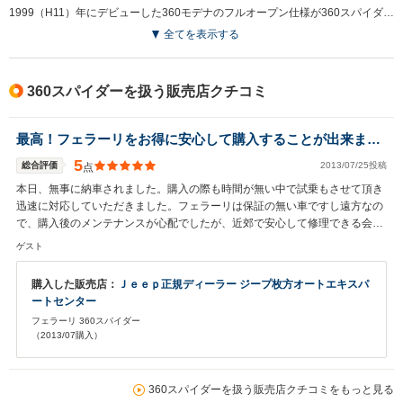
1999（H11）年にデビューした360モデナのフルオープン仕様が360スパイダーだ。2001（H13）年に日本市場へ正規導入される。フェラーリのエントリーモデルとなるV8シリーズの場合、348そしてF355の時代にはタルガトップモデルとフルオープンモデルが用意されていたが、その後継モデルの360シリーズはクーペとフルオープンのみの設定となった。V8エンジンをミッドに積む本格スポーツカーで、開発当初からフルオープンを想定して企画されただけあって、その実力はクーペのベルリネッタとほぼ変わらない。複雑な動きで開閉するソフトトップはもちろん電動式。デザインはフェラーリの定石どおりピニンファリーナが担当した。赤以外のボディカラーが似合う跳ね馬として発表直後は大人気を博した。360という名前は搭載するV8ユニットの排気量、すなわち3.6Lを表している。400psを発生するこのV8エンジンには6MTもしくはF1マチック（セミオートマ）を組み合わせる。豪快なエグゾーストノートを堪能するならスパイダーモデルだろう。（2004.4）
全てを表示する
360スパイダーを扱う販売店クチコミ
最高！フェラーリをお得に安心して購入することが出来ました。
5
総合評価
2013/07/25投稿
点
本日、無事に納車されました。購入の際も時間が無い中で試乗もさせて頂き
迅速に対応していただきました。フェラーリは保証の無い車ですし遠方なの
で、購入後のメンテナンスが心配でしたが、近郊で安心して修理できる会社
もご紹介頂き、非常に親切な対応で大満足です。また買い替えの時は遠方で
ゲスト
すが、宜しくお願い致します。この度は有難うございました。
購入した販売店：
Ｊｅｅｐ正規ディーラー ジープ枚方オートエキスパ
ートセンター
フェラーリ 360スパイダー
（2013/07購入）
360スパイダーを扱う販売店クチコミをもっと見る