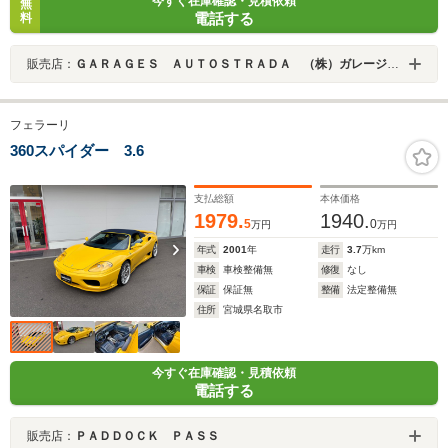
今すぐ在庫確認・見積依頼
無
電話する
料
販売店：
ＧＡＲＡＧＥＳ ＡＵＴＯＳＴＲＡＤＡ （株）ガレージアウトストラーダ
フェラーリ
360スパイダー 3.6
支払総額
本体価格
1979.
1940.
5
0
万円
万円
年式
2001
年
走行
3.7
万km
車検
車検整備無
修復
なし
保証
保証無
整備
法定整備無
住所
宮城県名取市
今すぐ在庫確認・見積依頼
電話する
販売店：
ＰＡＤＤＯＣＫ ＰＡＳＳ