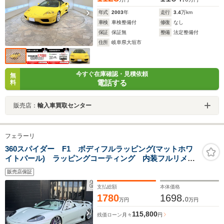
年式
2003
年
走行
3.4
万km
車検
車検整備付
修復
なし
保証
保証無
整備
法定整備付
住所
岐阜県大垣市
今すぐ在庫確認・見積依頼
無
電話する
料
販売店：
輸入車買取センター
フェラーリ
360スパイダー F1 ボディフルラッピング(マットホワ
イトパール) ラッピングコーティング 内装フルリメイ
ク エンブレムラッピング オリジナルフロントエア
販売店保証
ロ ボンネット加工 ヘッドライト加工 オリジナルエ
アロミラー
支払総額
本体価格
1780
1698.
0
万円
万円
115,800
残価ローン
月々
円