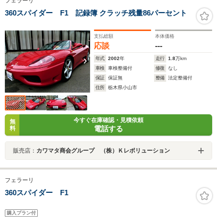
フェラーリ
360スパイダー F1 記録簿 クラッチ残量86パーセント
支払総額
本体価格
応談
---
年式
2002
年
走行
1.8
万km
車検
車検整備付
修復
なし
保証
保証無
整備
法定整備付
住所
栃木県小山市
今すぐ在庫確認・見積依頼
無
電話する
料
販売店：
カワマタ商会グループ （株）Ｋレボリューション
フェラーリ
360スパイダー F1
購入プラン付