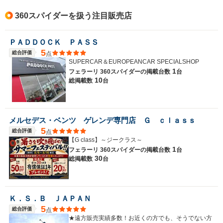
360スパイダーを扱う注目販売店
ＰＡＤＤＯＣＫ ＰＡＳＳ
5
総合評価
点
SUPERCAR＆EUROPEANCAR SPECIALSHOP
1
フェラーリ 360スパイダーの
掲載台数
台
10
総掲載数
台
メルセデス・ベンツ ゲレンデ専門店 Ｇ ｃｌａｓｓ
5
総合評価
点
【G class】～ジークラス～
1
フェラーリ 360スパイダーの
掲載台数
台
30
総掲載数
台
Ｋ．Ｓ．Ｂ ＪＡＰＡＮ
5
総合評価
点
★遠方販売実績多数！お近くの方でも、そうでない方