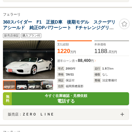
フェラーリ
360スパイダー F1 正規D車 後期モデル スクーデリ
アシールド 純正OPパワーシート Fチャレンジグリ
ル 可変バルブマフラー 純正OPレッドキャリパー ス
販売店保証
購入プラン付
ペシャルカラーシート
支払総額
本体価格
1220
1188.
0
万円
万円
88,400
通常ローン
月々
円
年式
2003
年
走行
1.9
万km
車検
'26/11
修復
なし
保証
保証付
整備
法定整備付
住所
福岡県糟屋郡
今すぐ在庫確認・見積依頼
無
電話する
料
販売店：
ＺＥＲＯ ＬＩＮＥ