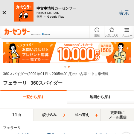
中古車情報カーセンサー
表示
Recruit Co., Ltd.
無料 － Google Play
履歴
お気に入り
メニュー
360スパイダー(2001年01月～2005年01月)の中古車・中古車情報
フェラーリ 360スパイダー
一覧から探す
地図から探す
更新時に
11
絞り込み
並べ替え
台
メール受信
フェラーリ