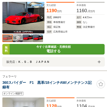
支払総額
本体価格
1190
1160.
0
万円
万円
年式
2002
年
走行
4.6
万km
車検
車検整備付
修復
なし
保証
保証無
整備
法定整備付
住所
広島県福山市
今すぐ在庫確認・見積依頼
無
電話する
料
販売店：
Ｋ．Ｓ．Ｂ ＪＡＰＡＮ
フェラーリ
360スパイダー F1 黒革/18インチAW/メンテナンス記
録有
オンライン相談可
支払総額
本体価格
1128
1104.
0
万円
万円