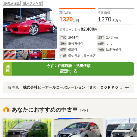
HDDナビ ETC タイミングベルト 交換済み 電動ミ
販売店保証
購入プラン付
ラー 純正アルミ 取説 スペアキー 備品有り
支払総額
本体価格
1320
1270.
0
万円
万円
82,400
通常ローン
月々
円
年式
2003
年
走行
2.4
万km
車検
車検整備付
修復
なし
保証
保証付
整備
法定整備付
住所
愛知県名古屋市港区
今すぐ在庫確認・見積依頼
無
電話する
料
販売店：
株式会社ビーアールコーポレーション（ＢＲ ＣＯＲＰＯＲＡＴＩＯＮ）
あなたにおすすめの中古車
［PR］