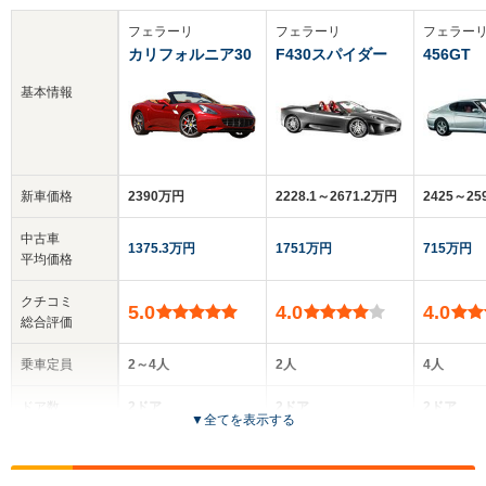
フェラーリ
フェラーリ
フェラー
カリフォルニア30
F430スパイダー
456GT
基本情報
新車価格
2390万円
2228.1～2671.2万円
2425～2
中古車
1375.3万円
1751万円
715万円
平均価格
クチコミ
5.0
4.0
4.0
総合評価
乗車定員
2～4人
2人
4人
ドア数
2ドア
2ドア
2ドア
▼
全てを表示する
全高
全高
全
1.33m
1.23m～1.24m
1