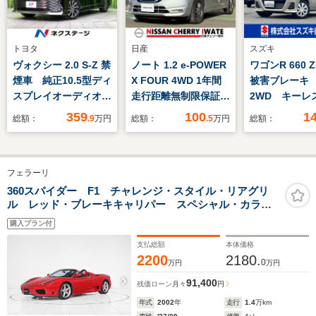
トヨタ
日産
スズキ
ヴォクシー 2.0 S-Z 禁
ノート 1.2 e-POWER
ワゴンR 660 
煙車 純正10.5型ディ
X FOUR 4WD 1年間
被害ブレー
スプレイオーディオ
走行距離無制限保証付
2WD キーレ
全周囲カメラ フルセ
き 純正ナビ アラウ
359
100
1
総額：
.9
万円
総額：
.5
万円
総額：
グ Bluetooth 衝突
ンドビューモニター
軽減装置 レーダーク
スマートルームミラ
ルコン LEDヘッド/
ー ドライブレコーダ
フェラーリ
フォグ アドバンスド
ー ETC エンジンス
パーク 両側電動スラ
ターター インテリジ
360スパイダー F1 チャレンジ・スタイル・リアグリ
ル レッド・ブレーキキャリパー スペシャル・カラー
イドドア オートエア
ェントキー
ド・ステッチ Rosso タイミングベルト交換渡し
コン
購入プラン付
支払総額
本体価格
2200
2180.
0
万円
万円
91,400
残価ローン
月々
円
年式
2002
年
走行
1.4
万km