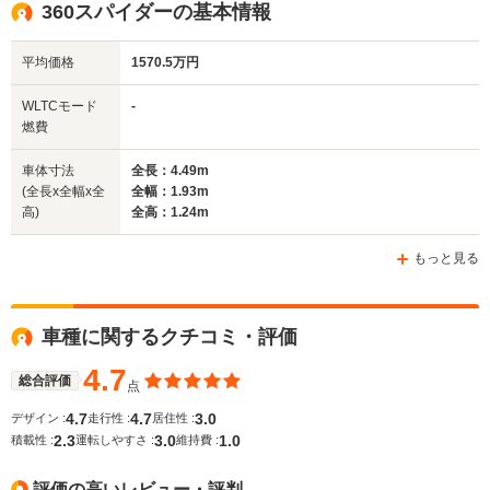
360スパイダーの基本情報
平均価格
1570.5万円
全幅
全幅
全
サイズ
1.91m
1.92m～1.93m
1.
全長
全長
WLTCモード
-
(全長x全幅x全高)
4.56m
4.51m～4.52m
4.
燃費
車体寸法
全長：4.49m
(全長x全幅x全
全幅：1.93m
ホイールベース
ホイールベース
ホイー
高)
全高：1.24m
-m
-m
もっと見る
WLTCモード
車種に関するクチコミ・評価
-
-
-
燃費
4.7
総合評価
点
4.7
4.7
3.0
デザイン :
走行性 :
居住性 :
2.3
3.0
1.0
排気量
4297cc
4307～4308cc
5473cc
積載性 :
運転しやすさ :
維持費 :
駆動方式
FR
MR
FR
評価の高いレビュー・評判