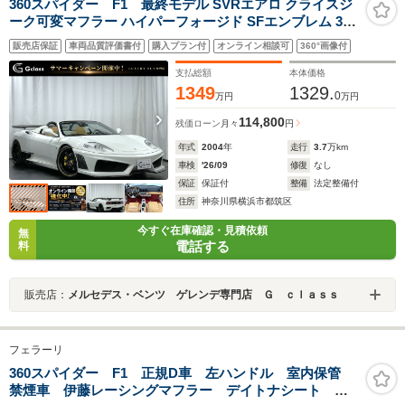
360スパイダー F1 最終モデル SVRエアロ クライスジ
ーク可変マフラー ハイパーフォージド SFエンブレム 3万
km時クラッチ/幌交換 R4年タイベル交換済 2.6万km時F1
販売店保証
車両品質評価書付
購入プラン付
オンライン相談可
360°画像付
ポンプ交換 ダッシュ/シート張替済 ベタツキリペア済 ワ
ンオフハンドル
支払総額
本体価格
1349
1329.
0
万円
万円
114,800
残価ローン
月々
円
年式
2004
年
走行
3.7
万km
車検
'26/09
修復
なし
保証
保証付
整備
法定整備付
住所
神奈川県横浜市都筑区
今すぐ在庫確認・見積依頼
無
電話する
料
販売店：
メルセデス・ベンツ ゲレンデ専門店 Ｇ ｃｌａｓｓ
フェラーリ
360スパイダー F1 正規D車 左ハンドル 室内保管
禁煙車 伊藤レーシングマフラー デイトナシート