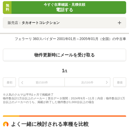
今すぐ在庫確認・見積依頼
無
電話する
料
販売店：
タカオートコレクション
フェラーリ 360スパイダー 2001年01月～2005年01月（全国）の中古車
物件更新時にメールを受け取る
1
/1
最初
前の30件
次の30件
最後
※人気のクルマは平均1ヶ月で掲載終了
物件数合計1万台以上のメーカー｜算出データ期間：2024年9月～11月｜内容：物件数合計1万
台以上のメーカーのうち、掲載が終了した物件数が1,000台以上の場合
よく一緒に検討される車種を比較