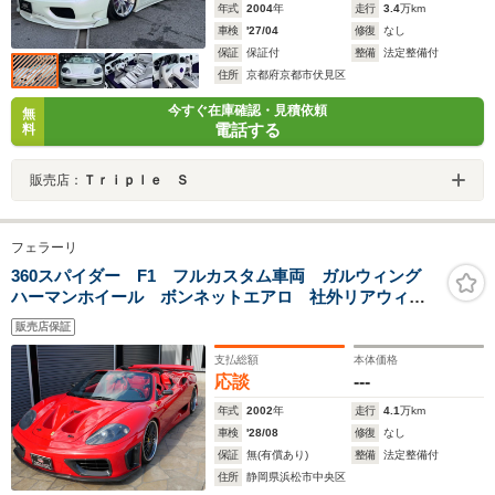
年式
2004
年
走行
3.4
万km
車検
'27/04
修復
なし
保証
保証付
整備
法定整備付
住所
京都府京都市伏見区
今すぐ在庫確認・見積依頼
無
電話する
料
販売店：
Ｔｒｉｐｌｅ Ｓ
フェラーリ
360スパイダー F1 フルカスタム車両 ガルウィング
ハーマンホイール ボンネットエアロ 社外リアウィン
グ 特注ワンオフ内装シートカーボンバケット!アルカン
販売店保証
ターラ内装 カーボンステアリング!記念プレート車体番
号入り車両!
支払総額
本体価格
応談
---
年式
2002
年
走行
4.1
万km
車検
'28/08
修復
なし
保証
無(有償あり)
整備
法定整備付
住所
静岡県浜松市中央区