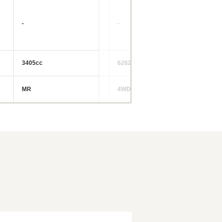
-
-
-
3405cc
6262cc
54
MR
4WD
FR