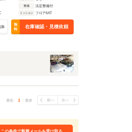
法定整備付
整備
C
フロア6AT
ミッション
無
在庫確認・見積依頼
追加
料
1
前へ
次へ
最初
最後
この条件で新着メールを受け取る