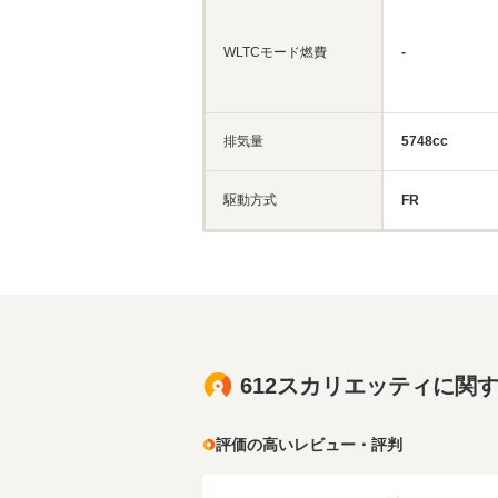
WLTCモード燃費
-
排気量
5748cc
駆動方式
FR
612スカリエッティに関
評価の高いレビュー・評判