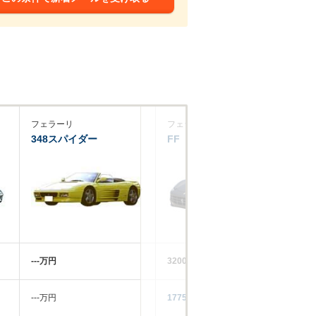
フェラーリ
フェラーリ
フ
348スパイダー
FF
45
‐‐‐万円
3200万円
25
‐‐‐万円
1775.8万円
94