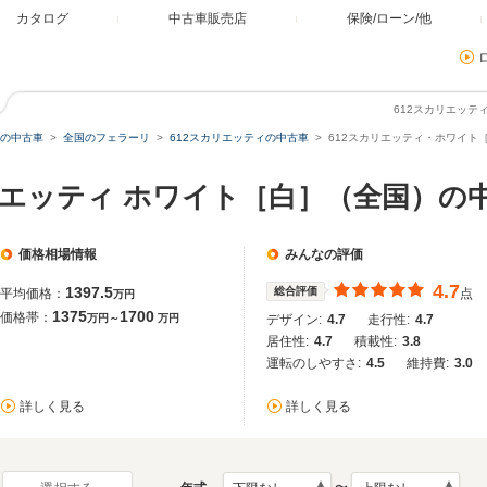
カタログ
中古車販売店
保険/ローン/他
612スカリエッ
の中古車
全国のフェラーリ
612スカリエッティの中古車
612スカリエッティ・ホワイト
カリエッティ ホワイト［白］（全国）の
価格相場情報
みんなの評価
4.7
1397.5
総合評価
平均価格：
点
万円
1375
1700
価格帯：
万円～
万円
デザイン:
4.7
走行性:
4.7
居住性:
4.7
積載性:
3.8
運転のしやすさ:
4.5
維持費:
3.0
詳しく見る
詳しく見る