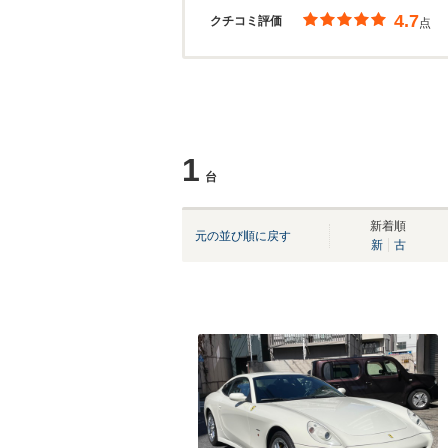
4.7
クチコミ評価
点
1
台
新着順
元の並び順に戻す
新
古