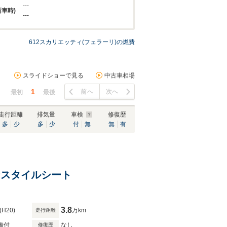
---
新車時)
---
612スカリエッティ(フェラーリ)の燃費
スライドショーで見る
中古車相場
1
前へ
次へ
最初
最後
走行距離
排気量
車検
修復歴
多
少
多
少
付
無
無
有
トナスタイルシート
3.8
(H20)
万km
走行距離
備付
なし
修復歴