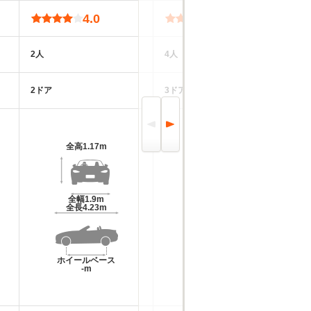
4.0
4.3
2人
4人
4
2ドア
3ドア
2
全高
1.17m
全高
1.38m
全幅
1.9m
全幅
1.95m
全長
4.23m
全長
4.91m
ホイールベース
ホイールベース
-m
-m