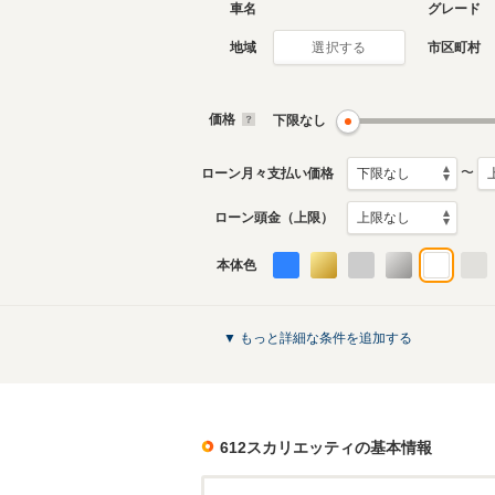
車名
グレード
地域
市区町村
選択する
価格
下限なし
〜
ローン月々支払い価格
ローン頭金（上限）
本体色
▼ もっと詳細な条件を追加する
612スカリエッティ
の基本情報