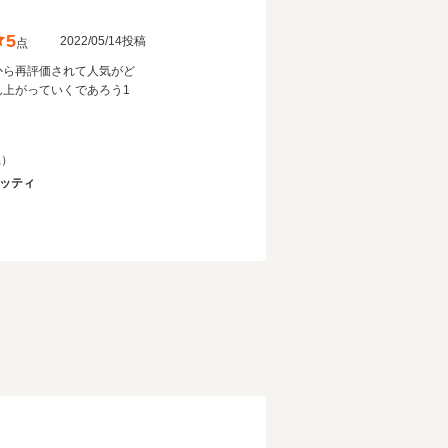
5
2022/05/14投稿
点
から再評価されて人気がど
ん上がっていくであろう1
県）
エッティ