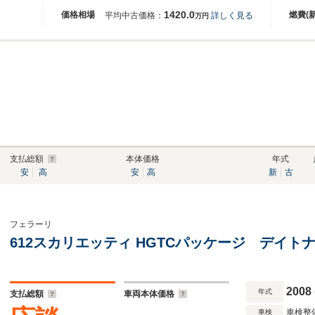
1420.0
価格相場
燃費(
平均中古価格：
詳しく見る
万円
支払総額
本体価格
年式
安
高
安
高
新
古
フェラーリ
612スカリエッティ HGTCパッケージ デイ
2008
年式
支払総額
車両本体価格
車検整
車検