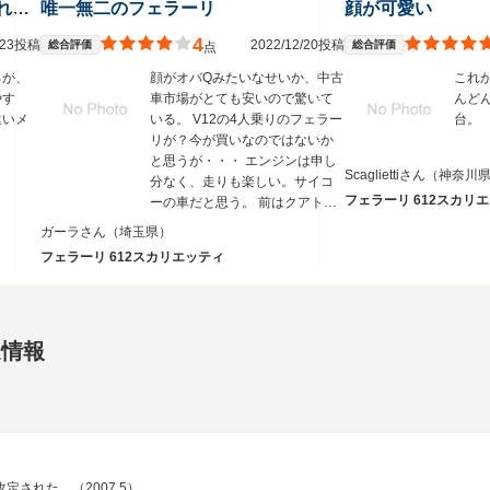
V12のフェラーリが欲しいのであれば購入の候補にすべき
唯一無二のフェラーリ
顔が可愛い
4
1/23投稿
2022/12/20投稿
総合評価
総合評価
点
るが、
顔がオバQみたいなせいか、中古
これ
やす
車市場がとても安いので驚いて
んど
違いメ
いる。 V12の4人乗りのフェラー
台。
。
リが？今が買いなのではないか
と思うが・・・ エンジンは申し
Scagliettiさん
（神奈川
分なく、走りも楽しい。サイコ
フェラーリ 612スカリ
ーの車だと思う。 前はクアトロ
ポルテGTS V8ツインターボに
ガーラさん
（埼玉県）
乗っていたが、612の方が楽し
フェラーリ 612スカリエッティ
い！
連情報
された。（2007.5）