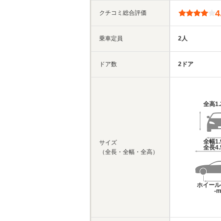
4
クチコミ総合評価
乗車定員
2人
ドア数
2ドア
全高
1
全幅
1
サイズ
全長
4
（全長・全幅・全高）
ホイール
-