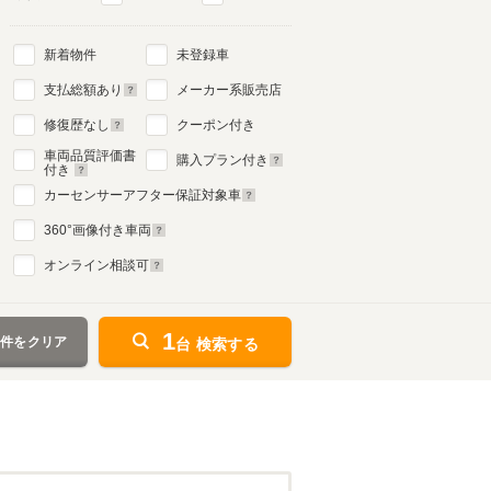
新着物件
未登録車
支払総額あり
メーカー系販売店
修復歴なし
クーポン付き
車両品質評価書
購入プラン付き
付き
カーセンサーアフター保証対象車
360
°画像付き車両
オンライン相談可
1
条件をクリア
台 検索する