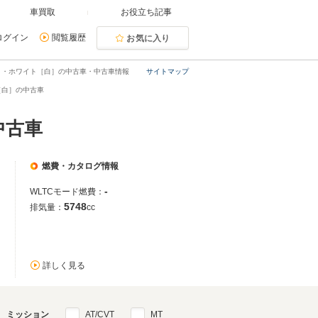
車買取
お役立ち記事
ログイン
閲覧履歴
お気に入り
ティ・ホワイト［白］の中古車・中古車情報
サイトマップ
［白］の中古車
中古車
燃費・カタログ情報
-
WLTCモード燃費：
5748
排気量：
cc
詳しく見る
ミッション
AT/CVT
MT