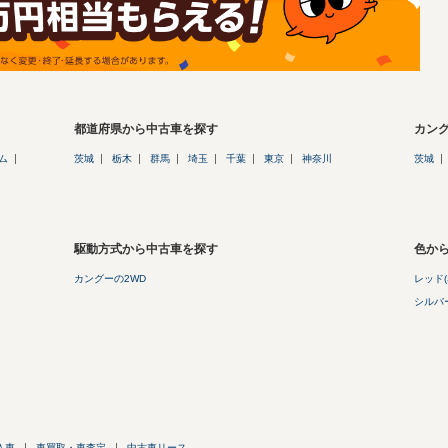
都道府県から中古車を探す
カン
ム
茨城
栃木
群馬
埼玉
千葉
東京
神奈川
茨城
駆動方式から中古車を探す
色か
カングーの2WD
レッド(
シルバー
入車
車買取・車査定
中古車リース