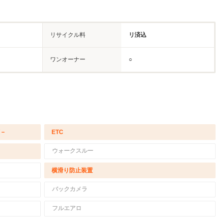
リサイクル料
リ済込
ワンオーナー
○
/－
ETC
ウォークスルー
横滑り防止装置
バックカメラ
フルエアロ