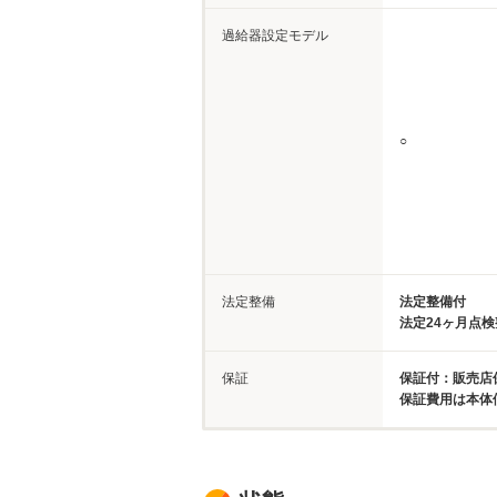
過給器設定モデル
○
法定整備
法定整備付
法定24ヶ月点
保証
保証付：販売店保
保証費用は本体