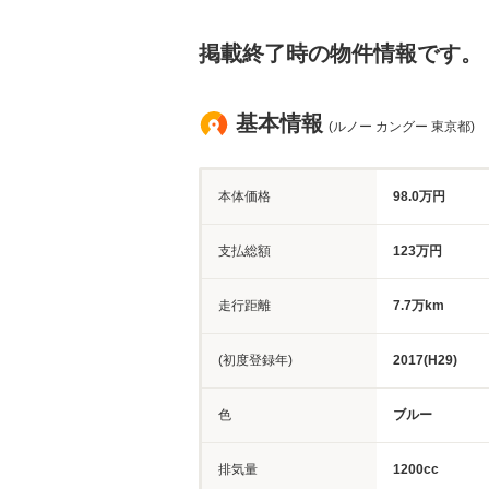
掲載終了時の物件情報です。
基本情報
(ルノー カングー 東京都)
本体価格
98.0万円
支払総額
123万円
走行距離
7.7万km
(初度登録年)
2017(H29)
色
ブルー
排気量
1200cc