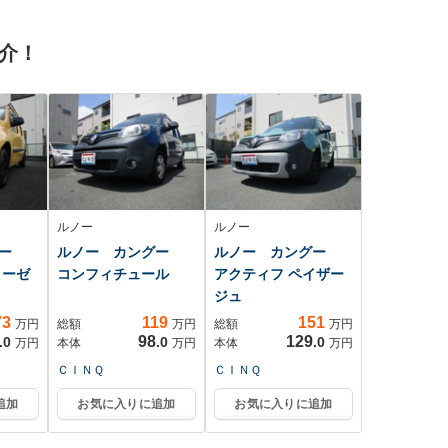
クルコン スマ-ト
キ- スペアキ-
介！
ルノー
ルノー
グー
ルノー カングー
ルノー カングー
ィーゼ
コンフィチュール
アクティフ ペイザー
ジュ
73
119
151
万円
総額
万円
総額
万円
98
129
.0
.0
.0
万円
本体
万円
本体
万円
ＣＩＮＱ
ＣＩＮＱ
追加
お気に入りに追加
お気に入りに追加