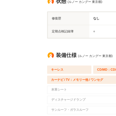
状態
(ルノー カングー 東京都)
修復歴
なし
定期点検記録簿
○
装備仕様
(ルノー カングー 東京都)
キーレス
CD/MD：CD
カーナビ / TV：メモリー他 / ワンセグ
本革シート
ディスチャージドランプ
サンルーフ・ガラスルーフ