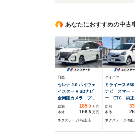
あなたにおすすめの中古
日産
ダイハツ
セレナ 2.0 ハイウェ
ミライース 660 
イスター V SDナビ
ナビ スマート
全周囲カメラ プロ
ー ETC 純正
パイロット 両側電
ンチアルミ オ
185
33
.9
総額
万円
総額
動スライドドア
エアコン オー
168
26
.8
本体
万円
本体
LEDヘッド ドラレ
アコン
ネクステージ 福山店
ネクステージ 福山
コ ETC 純正16イ
ンチアルミ クリア