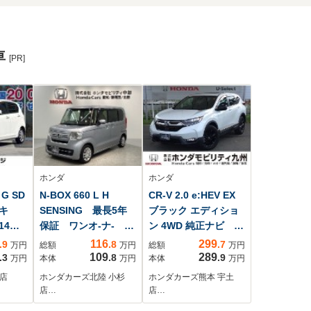
車
[PR]
ホンダ
ホンダ
G SD
N-BOX 660 L H
CR-V 2.0 e:HEV EX
キ
SENSING 最長5年
ブラック エディショ
14イ
保証 ワンオ-ナ- ナ
ン 4WD 純正ナビ フ
ート
ビVXM-224VFi
ルセグ ETC2.0 サ
116
299
.9
.8
.7
万円
総額
万円
総額
万円
トエ
TV Rカメラ CD録
ンルーフ
109
289
.3
.8
.9
万円
本体
万円
本体
万円
音 BTオ-ディオ
店
ホンダカーズ北陸 小杉
ホンダカーズ熊本 宇土
DVD シ-トヒ-タ-
店…
店…
LEDライト VSA