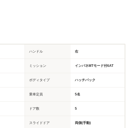
ハンドル
右
ミッション
インパネMTモード付6AT
ボディタイプ
ハッチバック
乗車定員
5名
ドア数
5
スライドドア
両側(手動)