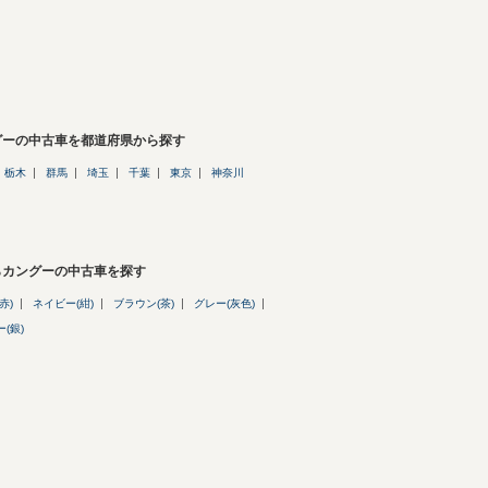
グーの中古車を都道府県から探す
栃木
群馬
埼玉
千葉
東京
神奈川
らカングーの中古車を探す
赤)
ネイビー(紺)
ブラウン(茶)
グレー(灰色)
(銀)