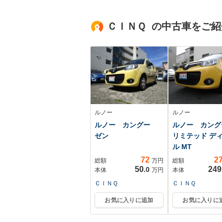
ランスソナー オー
トライト オートエ
ＣＩＮＱ の中古車をご紹
アコン リアエアコ
ン LEDフォグ
ルノー
ルノー
ルノー カングー
ルノー カン
ゼン
リミテッド デ
ル MT
72
2
総額
万円
総額
50
249
.0
本体
万円
本体
ＣＩＮＱ
ＣＩＮＱ
お気に入りに追加
お気に入りに