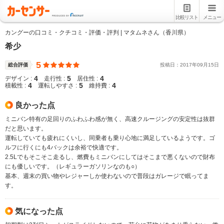
比較リスト
メニュー
カングーの口コミ・クチコミ・評価・評判 | マタムネさん（香川県）
希少
5
総合評価
投稿日：
2017
年
09
月
15
日
4
5
4
デザイン :
走行性 :
居住性 :
4
5
4
積載性 :
運転しやすさ :
維持費 :
良かった点
ミニバン特有の足回りのふわふわ感が無く、高速クルージングの安定性は抜群
だと思います。
運転していても疲れにくいし、同乗者も乗り心地に満足しているようです。ゴ
ルフに行くにも4バックは余裕で快適です。
2.5Lでもそこそこ走るし、燃費もミニバンにしてはそこまで悪くないので財布
にも優しいです。（レギュラーガソリンなのも○）
基本、週末の買い物やレジャーしか使わないので普段はガレージで眠ってま
す。
気になった点