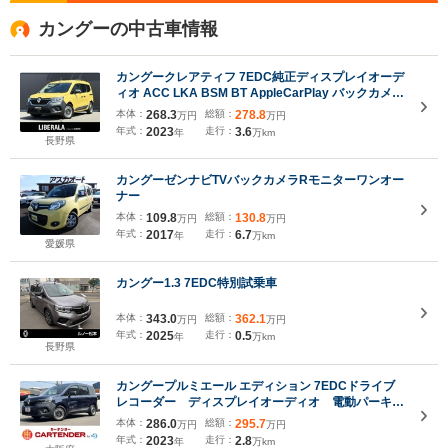
カングーの中古車情報
カングークレアティフ 7EDC純正ディスプレイオーデ
ィオ ACC LKA BSM BT AppleCarPlay バックカメラ
ETC ドラレコ デジタルインナーミラー LEDライト オ
本体：
268.3
総額：
278.8
万円
万円
ートライト ルーフレール 純正16インチスチールホイ
年式：
2023
走行：
3.6
年
万km
ール 衝突軽減ブレーキ
長野県
カングーゼンナビTVバックカメラRモニターワンオー
ナー
本体：
109.8
総額：
130.8
万円
万円
年式：
2017
走行：
6.7
年
万km
愛媛県
カングー1.3 7EDC特別試乗車
本体：
343.0
総額：
362.1
万円
万円
年式：
2025
走行：
0.5
年
万km
長野県
カングープルミエール エディション 7EDCドライブ
レコーダー ディスプレイオーディオ 電動パーキン
グブレーキ ETC バックカメラ ナビ クリアラン
本体：
286.0
総額：
295.7
万円
万円
スソナー クルーズコントロール キーフリー 衝突
年式：
2023
走行：
2.8
年
万km