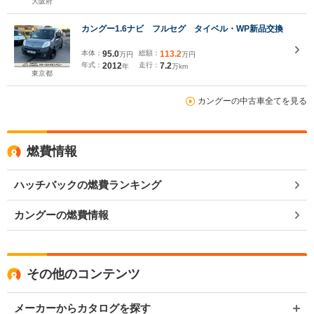
被害軽減システム LEDヘッドランプ
大阪府
カングー1.6ナビ フルセグ タイベル・WP新品交換
本体：
95.0
総額：
113.2
万円
万円
年式：
2012
走行：
7.2
年
万km
東京都
カングーの中古車全てを見る
燃費情報
ハッチバックの燃費ランキング
カングーの燃費情報
その他のコンテンツ
メーカーからカタログを探す