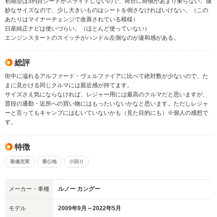
初期型は3列目シートがスライドしないので、荷台に荷物があまり乗らない。微
妙なサイズなので、少し大きいものはシートを倒さなければいけない。（この
あたりはマイナーチェンジで改善されている模様）
日産純正ナビは使いづらい。（ほとんど使っていない）
エンジンスタートのスイッチがハンドル左側なのが違和感がある。
総評
街中に溢れるアルファード・ヴェルファイアに比べて絶対数が少ないので、た
まに見かける同じクルマには親近感が持てます。
サイズさえ気にならなければ、レジャー用には最高のクルマだと思いますが、
普段の通勤・近所への買い物にはもったいないかなと思います。ただしレジャ
ーと言ってもキャンプにはむいていないかも（見た目的にも）※個人の感想で
す。
特徴
装備充実
乗心地
小回り
メーカー・車種
ルノー カングー
モデル
2009年9月～2022年5月