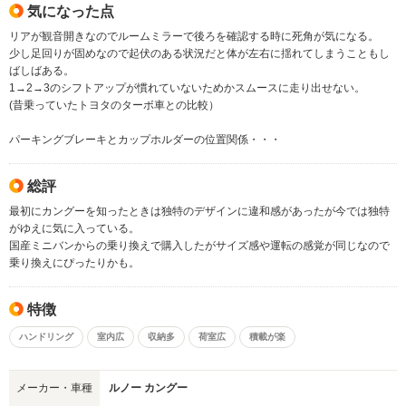
気になった点
リアが観音開きなのでルームミラーで後ろを確認する時に死角が気になる。
少し足回りが固めなので起伏のある状況だと体が左右に揺れてしまうこともし
ばしばある。
1→2→3のシフトアップが慣れていないためかスムースに走り出せない。
(昔乗っていたトヨタのターボ車との比較）
パーキングブレーキとカップホルダーの位置関係・・・
総評
最初にカングーを知ったときは独特のデザインに違和感があったが今では独特
がゆえに気に入っている。
国産ミニバンからの乗り換えで購入したがサイズ感や運転の感覚が同じなので
乗り換えにぴったりかも。
特徴
ハンドリング
室内広
収納多
荷室広
積載が楽
メーカー・車種
ルノー カングー