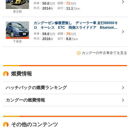
本体：
50.0
総額：
72
万円
万円
年式：
2014
走行：
11.1
年
万km
東京都
カングーゼン修復歴無し ディーラー車 走行88000キ
ロ キーレス ETC 両側スライドドア Bluetooth
接続可
本体：
59.0
総額：
79
万円
万円
年式：
2016
走行：
8.8
年
万km
千葉県
カングーの中古車全てを見る
燃費情報
ハッチバックの燃費ランキング
カングーの燃費情報
その他のコンテンツ