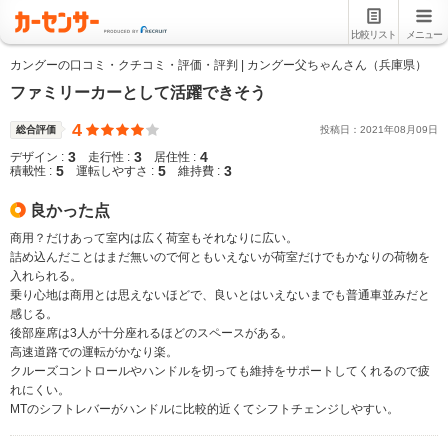
比較リスト
メニュー
カングーの口コミ・クチコミ・評価・評判 | カングー父ちゃんさん（兵庫県）
ファミリーカーとして活躍できそう
4
総合評価
投稿日：
2021
年
08
月
09
日
3
3
4
デザイン :
走行性 :
居住性 :
5
5
3
積載性 :
運転しやすさ :
維持費 :
良かった点
商用？だけあって室内は広く荷室もそれなりに広い。
詰め込んだことはまだ無いので何ともいえないが荷室だけでもかなりの荷物を
入れられる。
乗り心地は商用とは思えないほどで、良いとはいえないまでも普通車並みだと
感じる。
後部座席は3人が十分座れるほどのスペースがある。
高速道路での運転がかなり楽。
クルーズコントロールやハンドルを切っても維持をサポートしてくれるので疲
れにくい。
MTのシフトレバーがハンドルに比較的近くてシフトチェンジしやすい。