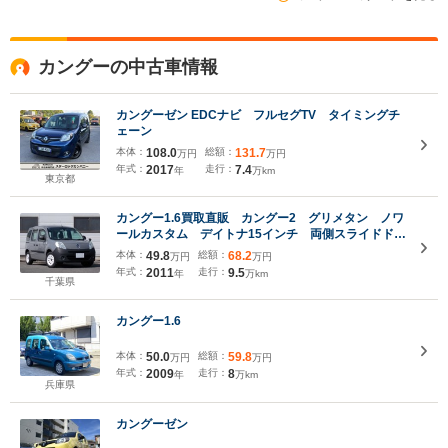
カングーの中古車情報
カングーゼン EDCナビ フルセグTV タイミングチ
ェーン
本体：
108.0
総額：
131.7
万円
万円
年式：
2017
走行：
7.4
年
万km
東京都
カングー1.6買取直販 カングー2 グリメタン ノワ
ールカスタム デイトナ15インチ 両側スライドド
ア ダブルバックドア 社外ナビ TV Bカメラ
本体：
49.8
総額：
68.2
万円
万円
ETC 前後ドラレコ キーレス ATソレノイト交換
年式：
2011
走行：
9.5
年
万km
済
千葉県
カングー1.6
本体：
50.0
総額：
59.8
万円
万円
年式：
2009
走行：
8
年
万km
兵庫県
カングーゼン