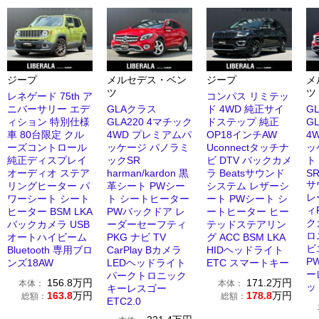
ジープ
メルセデス・ベン
ジープ
メ
ツ
ツ
レネゲード 75th ア
コンパス リミテッ
ニバーサリー エデ
GLAクラス
ド 4WD 純正サイ
G
ィション 特別仕様
GLA220 4マチック
ドステップ 純正
G
車 80台限定 クル
4WD プレミアムパ
OP18インチAW
4
ーズコントロール
ッケージ パノラミ
Uconnectタッチナ
ッ
純正ディスプレイ
ックSR
ビ DTV バックカメ
ト
オーディオ ステア
harman/kardon 黒
ラ Beatsサウンド
SR
サ
リングヒーター パ
革シート PWシー
システム レザーシ
レ
ワーシート シート
ト シートヒーター
ート PWシート シ
ィ
ヒーター BSM LKA
PWバックドア レ
ートヒーター ヒー
ク
バックカメラ USB
ーダーセーフティ
テッドステアリン
ロ
オートハイビーム
PKG ナビ TV
グ ACC BSM LKA
ビ
Bluetooth 専用ブロ
CarPlay Bカメラ
HIDヘッドライト
P
ンズ18AW
LEDヘッドライト
ETC スマートキー
ー
パークトロニック
156.8
万円
171.2
万円
本体：
本体：
ッ
キーレスゴー
163.8
万円
178.8
万円
総額：
総額：
ETC2.0