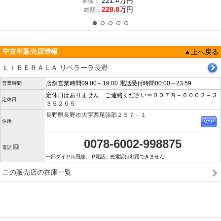
221.4
万円
本体：
228.8
万円
総額：
中古車販売店情報
▲上へ戻る
ＬＩＢＥＲＡＬＡ リベラーラ長野
店舗営業時間09:00～19:00 電話受付時間00:00～23:59
営業時間
定休日はありません ご連絡ください⇒００７８－６００２－３
定休日
３５２０５
長野県長野市大字西尾張部２５７－１
住所
0078-6002-998875
電話
一部ダイヤル回線、IP電話、光電話は利用できません
この販売店の在庫一覧