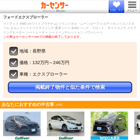
お気に入り
メニュー
フォード
エクスプローラー
リミテッド 4WD (ホワイトプラチナム) ツインパネル・ムーンルーフ ヒルディセントコントロ
ール セカンドシートリクライニング 黒革シート BSM バック・フロント・サイドカメラ ステア
リングヒーター シートヒーター シートベンチレーション パワーシート
この車はカーセンサーnetでの掲載が終了しております。
地域：長野県
価格：132万円～246万円
車種：エクスプローラー
掲載終了物件と似た条件で検索
あなたにおすすめの中古車
［PR］