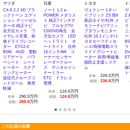
マツダ
日産
トヨタ
ト
CX-8 2.2 XD ブラ
ノート 1.2 e-
ヴォクシー 1.8 ハ
ヴ
ックトーン エディ
POWER メダリス
イブリッド ZS 煌II
Z
ション ディーゼル
ト 純正7インチナ
新品タイヤ/社外 メ
ビ
ターボ 純正ナビ
ビ フルセグTV
モリーナビ/フリッ
ラ
全方位カメラ ワ
CD/DVD再生 全
プダウンモニター
ニ
イヤレス充電 前
方位カメラ LED
社外 10.1インチ/ト
ー
後ドライブレコー
ヘッドライト オ
ヨタセーフティセ
B
ダー ETC2.0
ートライト 社外
ンス/両側電動スラ
ラ
BSM HUD 電動
15インチAW コ
イドドア/シートヒ
D
リアゲート パワ
ーナーセンサー
ーター 前席/車線逸
E
ーシート シート
レーダークルー
脱防止支援システ
ン
ヒーター ステア
ズ デジタルイン
ム
線
リングヒーター
ナーミラー
ト
226.0
万円
本体：
追従式クルーズコ
ETC ドラレコ
236.8
万円
総額：
ントロール 衝突
禁煙
軽減
116.6
万円
本体：
290.0
万円
124.8
万円
本体：
総額：
299.8
万円
総額：
このお店の在庫