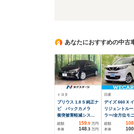
あなたにおすすめの中古
トヨタ
日産
プリウス 1.8 S 純正ナ
デイズ 660 X 
ビ バックカメラ
リジェントルー
衝突被害軽減システ
ラー/全方位モ
ム レーダークルー
ー/EBD付ABS
159
108
.9
総額
万円
総額
ズ 禁煙車
防止装置/アイ
148
100
.3
本体
万円
本体