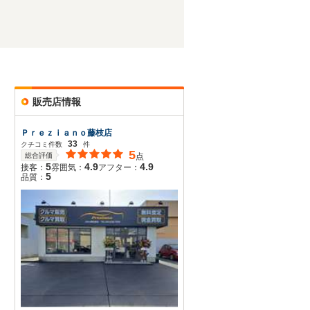
販売店情報
Ｐｒｅｚｉａｎｏ藤枝店
33
クチコミ件数
件
5
総合評価
点
5
4.9
4.9
接客：
雰囲気：
アフター：
5
品質：