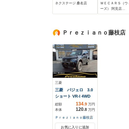
Bluetooth ドラレ
グストップ/エ
ネクステージ 桑名店
ＷＥＣＡＲＳ（ウ
コ コーナーセンサ
グ 運転席/エア
ーズ） 阿見店…
ー スマートキー
助手席/エアバッ
LEDヘッド ETC
イド
純正15インチアル
Ｐｒｅｚｉａｎｏ藤枝店
ミ オートハイビー
ム
三菱
三菱 パジェロ 3.0
ショート VR-I 4WD
134
.9
総額
万円
120
.8
本体
万円
Ｐｒｅｚｉａｎｏ藤枝店
お気に入りに追加