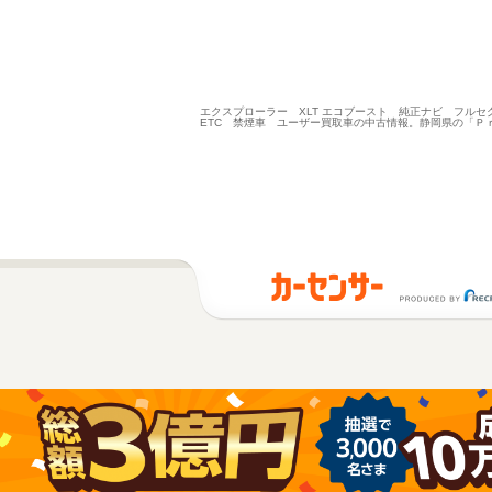
エクスプローラー XLT エコブースト 純正ナビ フル
ETC 禁煙車 ユーザー買取車の中古情報。静岡県の「Ｐ