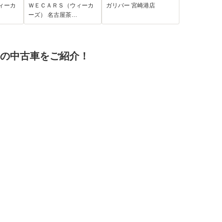
アバッ
ートヒーター 全席/パ
横滑り防止装置 ス
ィーカ
ＷＥＣＡＲＳ（ウィーカ
ガリバー 宮崎港店
バッグ
ノラミックビューモ
ペアキー×1 クルー
ーズ） 名古屋茶…
グ サ
ニター/車線逸脱防止
ズコントロール プ
支援システム/シート
ロパイロット
合皮/電動バックドア
ETC フルセグTV
 の中古車をご紹介！
Bluetooth 黒革ハー
フレザー 禁煙車