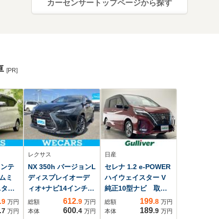
カーセンサートップページから探す
車
[PR]
レクサス
日産
インテ
NX 350h バージョンL
セレナ 1.2 e-POWER
ムミ
ディスプレイオーデ
ハイウェイスター V
ニタ
ィオ+ナビ14インチ/
純正10型ナビ 取扱
/横滑り
デジタルインナーミ
説明書 盗難防止装
612
199
.9
.9
.8
万円
総額
万円
総額
万円
ドリン
ラー/衝突安全装置/シ
置 衝撃軽減装置
600
189
.7
.4
.9
万円
本体
万円
本体
万円