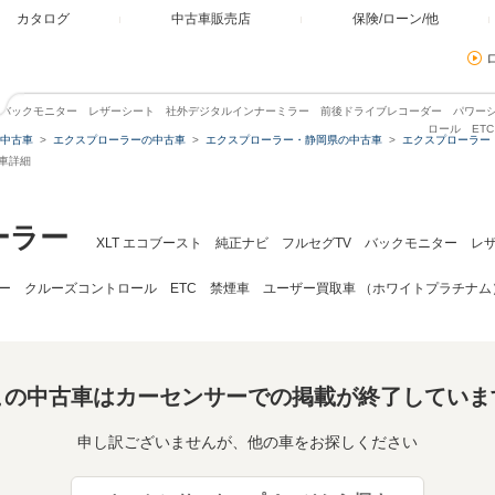
カタログ
中古車販売店
保険/ローン/他
TV バックモニター レザーシート 社外デジタルインナーミラー 前後ドライブレコーダー パワー
ロール ET
中古車
エクスプローラーの中古車
エクスプローラー・静岡県の中古車
エクスプローラー
古車詳細
ーラー
XLT エコブースト 純正ナビ フルセグTV バックモニター 
ー クルーズコントロール ETC 禁煙車 ユーザー買取車 （ホワイトプラチナム
この中古車はカーセンサーでの掲載が終了していま
申し訳ございませんが、他の車をお探しください