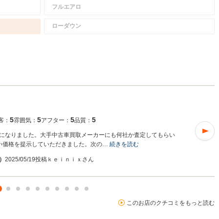
フルエアロ
ローダウン
5
5
5
5
客：
雰囲気：
アフター：
品質：
になりました。大手中古車買取メーカーにも何社か査定してもらい
い価格を提示していただきました。次の…
続きを読む
入）
2025/05/19投稿
ｋｅｉｎｉｘさん
このお店のクチコミをもっと読む