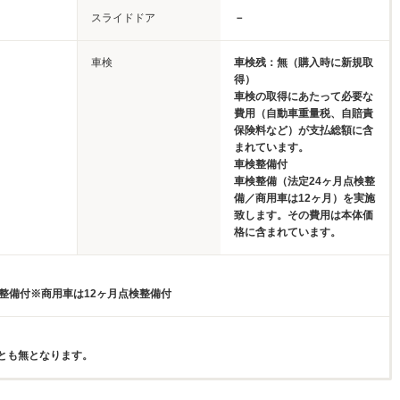
スライドドア
－
車検
車検残：無（購入時に新規取
得）
車検の取得にあたって必要な
費用（自動車重量税、自賠責
保険料など）が支払総額に含
まれています。
車検整備付
車検整備（法定24ヶ月点検整
備／商用車は12ヶ月）を実施
致します。その費用は本体価
格に含まれています。
検整備付※商用車は12ヶ月点検整備付
とも無となります。