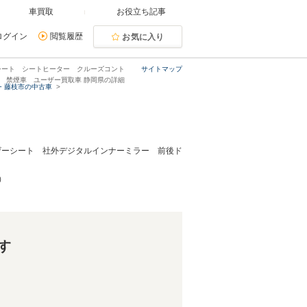
車買取
お役立ち記事
ログイン
閲覧履歴
お気に入り
シート シートヒーター クルーズコント
サイトマップ
C 禁煙車 ユーザー買取車 静岡県の詳細
・藤枝市の中古車
レザーシート 社外デジタルインナーミラー 前後ド
）
す