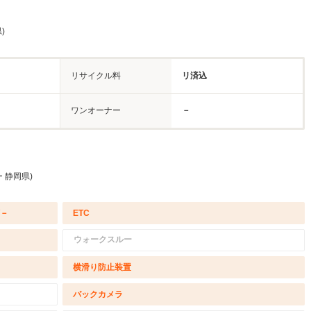
)
リサイクル料
リ済込
ワンオーナー
－
 静岡県)
/－
ETC
ウォークスルー
横滑り防止装置
バックカメラ