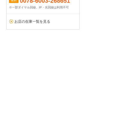
0078-6003-268651
無料
※一部ダイヤル回線、IP・光回線は利用不可
お店の在庫一覧を見る