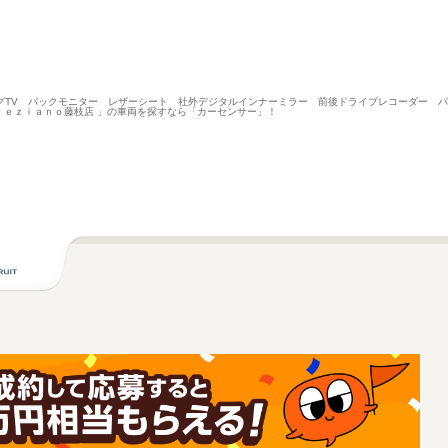
セグTV バックモニター レザーシート 社外デジタルインナーミラー 前後ドライブレコーダー
ｒｅｚｉａｎｏ藤枝店 」の車両を探すなら「カーセンサー」！