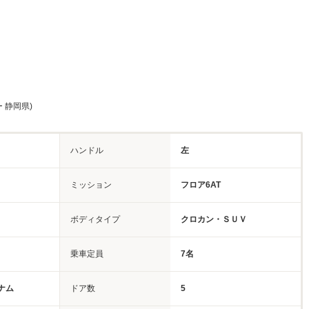
 静岡県)
ハンドル
左
ミッション
フロア6AT
ボディタイプ
クロカン・ＳＵＶ
乗車定員
7名
ナム
ドア数
5