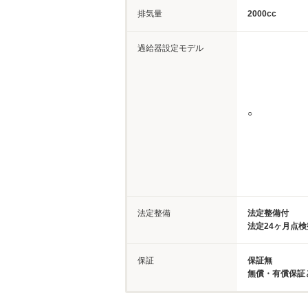
排気量
2000cc
過給器設定モデル
○
法定整備
法定整備付
法定24ヶ月点
保証
保証無
無償・有償保証