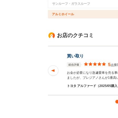
サンルーフ・ガラスルーフ
アルミホイール
お店のクチコミ
買い取り
5
接
総合評価
点
お金が必要になり急遽愛車を売る事
ましたが、プレジアノさんが1番高
トヨタ アルファード（2025/05購