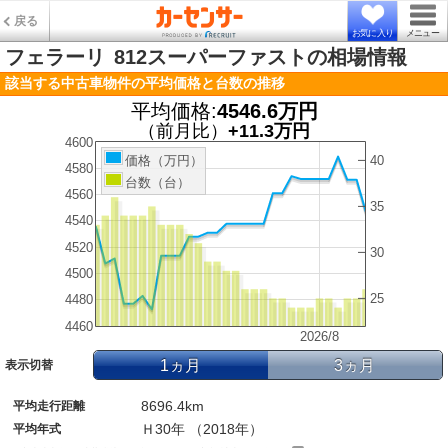
戻る
お気に入り
メニュー
フェラーリ
812スーパーファストの相場情報
該当する中古車物件の平均価格と台数の推移
平均価格:
4546.6万円
（前月比）
+11.3万円
4600
40
価格（万円）
4580
台数（台）
4560
35
4540
4520
30
4500
25
4480
4460
2026/8
1ヵ月
3ヵ月
表示切替
8696.4km
平均走行距離
Ｈ30年 （2018年）
平均年式