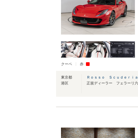
クーペ
赤
東京都
Ｒｏｓｓｏ Ｓｃｕｄｅｒｉ
港区
正規ディーラー フェラーリ