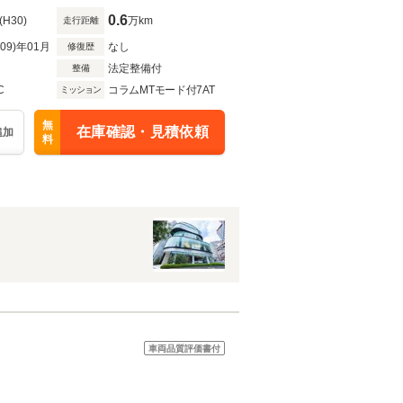
0.6
(H30)
万km
走行距離
R09)年01月
なし
修復歴
法定整備付
整備
C
コラムMTモード付7AT
ミッション
無
在庫確認・見積依頼
追加
料
車両品質評価書付