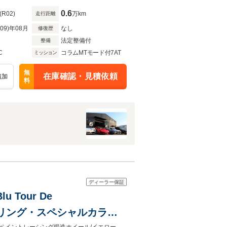
0.6
(R02)
万km
走行距離
R09)年08月
なし
修復歴
法定整備付
整備
C
コラムMTモード付7AT
ミッション
無
在庫確認・見積依頼
追加
料
ディーラー保証
 Tour De
テアリング・スペシャルカラー