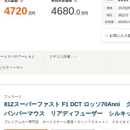
支払総額
車両本体価格
4720
4680
2026(
車検
.0
万円
万円
保証付
保証
6500C
排気量
お気に入り
オートスペチアーレＡＬ
クチコミ評価：－
Ｐ
ービスディーラー
フェラーリ
812スーパーファスト F1 DCT ロッソ70Ann
バンパーマウス リアディフューザー シルキ
ダッシュインサート LEDステア) パッセンジ
プレミアムカー専門店 オートステージ幕張！ロッソ７０Ａｎｎｉ クオイオイ