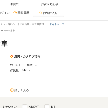
車買取
お役立ち記事
ログイン
閲覧履歴
お気に入り
ファスト・電動シートの中古車・中古車情報
サイトマップ
シートの中古車
古車
燃費・カタログ情報
-
WLTCモード燃費：
6495
排気量：
cc
詳しく見る
ミッション
AT/CVT
MT