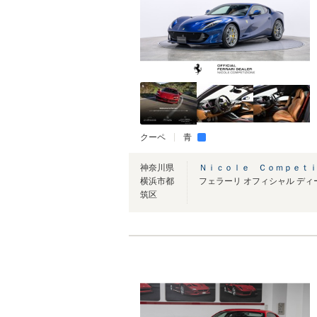
クーペ
青
神奈川県
Ｎｉｃｏｌｅ Ｃｏｍｐｅｔ
横浜市都
筑区