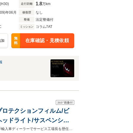
1.8
(H30)
万km
走行距離
R09)年06月
なし
修復歴
法定整備付
整備
C
コラム7AT
ミッション
無
在庫確認・見積依頼
追加
料
報
360°
画像付
/Fプロテクションフィルム/ビ
ヘッドライト/サスペンショ
ートリフター/ハイパワーハイ
国家一級整備士・国際認定故障診断士を保有する整備士によるアフターケア♪大手輸入車ディーラーでサービス工場長を歴任。適切なサポートにより納車後も安心してお乗り頂けます。