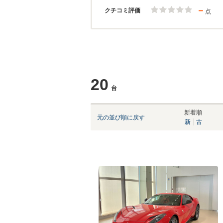
－
クチコミ評価
点
20
台
新着順
元の並び順に戻す
新
古