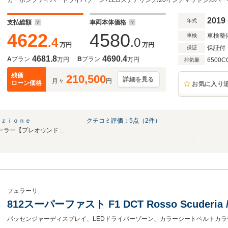
ドステッチ(Rosso)・アルミニウムレブカウ
ン・HiFiプレミアムシステム
2019
年式
支払総額
車両本体価格
4622
4580
車検整
車検
.4
.0
万円
万円
保証付
保証
4681.8
4690.4
A
プラン
B
プラン
万円
万円
6500C
排気量
残価
210,500
詳細を見る
月々
円
ローン価格
お気に入り
ｉｚｉｏｎｅ
クチコミ評価：
5
点（
2
件）
フェラーリ オフィシャル ディーラー【プレオウンド ショールーム】
フェラーリ
812スーパーファスト F1 DCT Rosso Scuderia / 