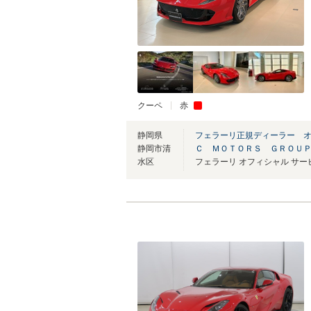
クーペ
赤
静岡県
フェラーリ正規ディーラー 
静岡市清
Ｃ ＭＯＴＯＲＳ ＧＲＯＵ
水区
フェラーリ オフィシャル サ