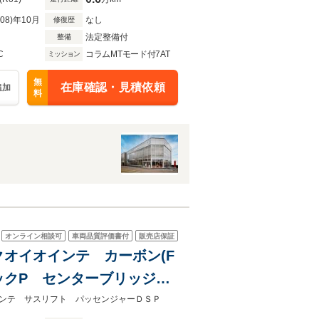
R08)年10月
なし
修復歴
法定整備付
整備
C
コラムMTモード付7AT
ミッション
無
在庫確認・見積依頼
追加
料
オンライン相談可
車両品質評価書付
販売店保証
i クオイオインテ カーボン(F
ックP センターブリッジ
ャーDSP サスペンション
ンテ サスリフト パッセンジャーＤＳＰ