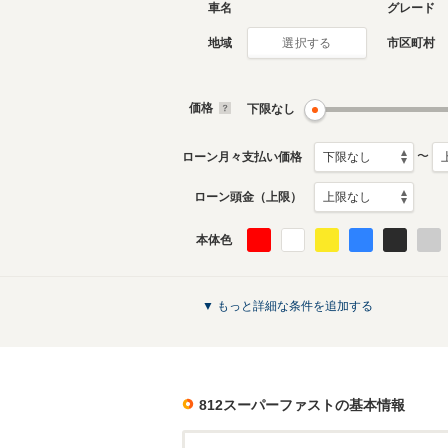
車名
グレード
地域
市区町村
選択する
価格
下限なし
〜
ローン月々支払い価格
ローン頭金（上限）
本体色
▼ もっと詳細な条件を追加する
812スーパーファスト
の基本情報