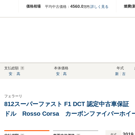
4560.0
価格相場
燃費(
平均中古価格：
詳しく見る
万円
支払総額
本体価格
年式
安
高
安
高
新
古
フェラーリ
812スーパーファスト F1 DCT 認定中古車保証
ドル Rosso Corsa カーボンファイバーホ
2019
年式