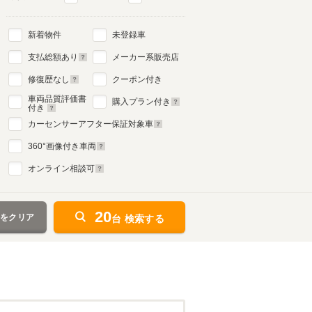
新着物件
未登録車
支払総額あり
メーカー系販売店
修復歴なし
クーポン付き
車両品質評価書
購入プラン付き
付き
カーセンサーアフター保証対象車
360
°画像付き車両
オンライン相談可
20
件をクリア
台 検索する