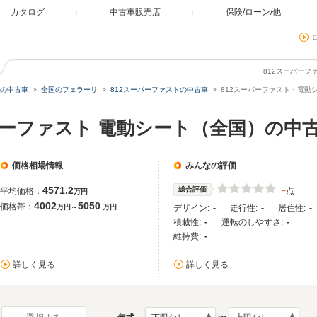
カタログ
中古車販売店
保険/ローン/他
812スーパー
の中古車
全国のフェラーリ
812スーパーファストの中古車
812スーパーファスト・電動
パーファスト 電動シート（全国）の中
価格相場情報
みんなの評価
-
4571.2
総合評価
平均価格：
点
万円
4002
5050
価格帯：
万円～
万円
デザイン:
-
走行性:
-
居住性:
-
積載性:
-
運転のしやすさ:
-
維持費:
-
詳しく見る
詳しく見る