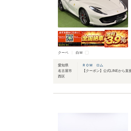
クーペ
白Ｍ
愛知県
ＲＯＭ ロム
名古屋市
西区