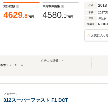
2018
年式
支払総額
車両本体価格
4629
4580
2027(
車検
.8
.0
万円
万円
保証付
保証
6500C
排気量
お気に入り
ａ
クチコミ評価：－
六本木ショールーム
フェラーリ
812スーパーファスト F1 DCT