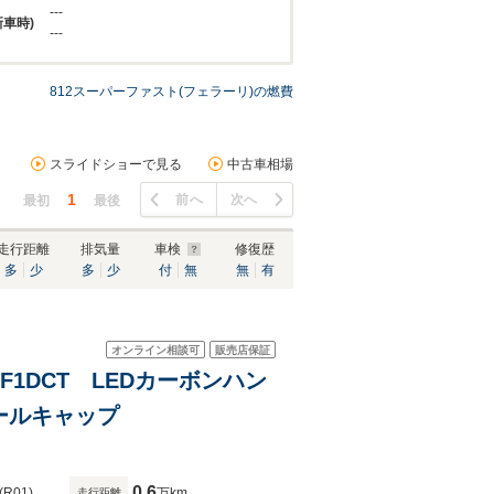
---
新車時)
---
812スーパーファスト(フェラーリ)の燃費
スライドショーで見る
中古車相場
1
前へ
次へ
最初
最後
走行距離
排気量
車検
修復歴
多
少
多
少
付
無
無
有
オンライン相談可
販売店保証
 F1DCT LEDカーボンハン
イールキャップ
0.6
(R01)
万km
走行距離