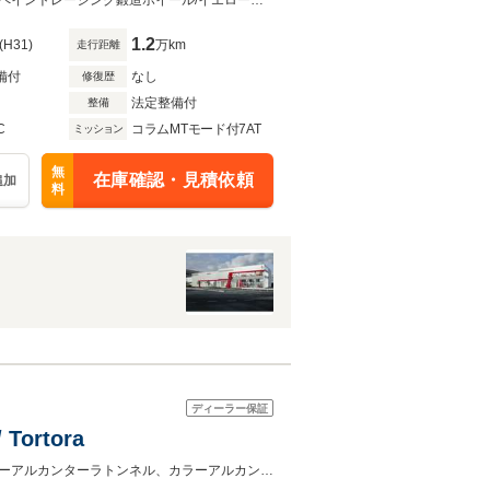
ンター・遮熱ウィンドスクリー
カーボンファイバードライバゾーン+LEDステアリング/20インチマットシルバーペイントレーシング鍛造ホイール/イエローブレーキキャリパー
1.2
(H31)
万km
走行距離
備付
なし
修復歴
法定整備付
整備
C
コラムMTモード付7AT
ミッション
無
在庫確認・見積依頼
追加
料
ディーラー保証
Tortora
パッセンジャーディスプレイ、LEDドライバーゾーン、カラーシートベルトカラーアルカンターラトンネル、カラーアルカンターラダッシュボード、ダイヤモンド仕上げ鍛造ホイール