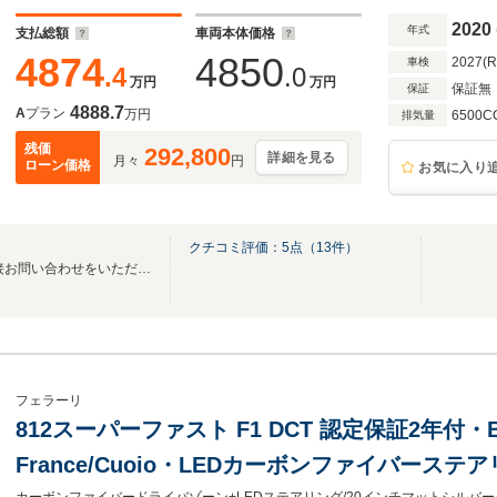
ファイS
2020
年式
支払総額
車両本体価格
4874
4850
2027(
車検
.4
.0
万円
万円
保証無
保証
4888.7
A
プラン
万円
6500C
排気量
残価
292,800
詳細を見る
月々
円
ローン価格
お気に入り
クチコミ評価：
5
点（
13
件）
【クーポン】公式LINEから直接お問い合わせをいただきますと搬送費用サービス♪
フェラーリ
812スーパーファスト F1 DCT 認定保証2年付・Blu
France/Cuoio・LEDカーボンファイバース