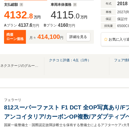
リフト
2018
年式
支払総額
車両本体価格
4132
4115
2027(
車検
.8
.0
万円
万円
保証付
保証
4137.6
4160
A
プラン
B
プラン
万円
万円
6500C
排気量
残価
414,100
詳細を見る
月々
円
ローン価格
お気に入り
クチコミ評価：
4
点（
1
件）
フェア情
東証プライム上場企業株式会社ネクステージのグループ会社です。
フェラーリ
812スーパーファスト F1 DCT 全OP写真あり
アンコイタリア/カーボンOP複数/アダプティブ
ンリフター/チタニウムEXパイプ/レーシングシ