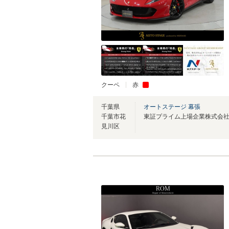
クーペ
赤
千葉県
オートステージ 幕張
千葉市花
見川区