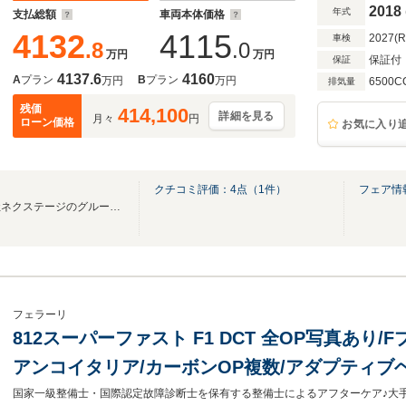
リフト
2018
年式
支払総額
車両本体価格
4132
4115
2027(
車検
.8
.0
万円
万円
保証付
保証
4137.6
4160
A
プラン
B
プラン
万円
万円
6500C
排気量
残価
414,100
詳細を見る
月々
円
ローン価格
お気に入り
クチコミ評価：
4
点（
1
件）
フェア情
東証プライム上場企業株式会社ネクステージのグループ会社です。
フェラーリ
812スーパーファスト F1 DCT 全OP写真あり
アンコイタリア/カーボンOP複数/アダプティブ
ンリフター/チタニウムEXパイプ/レーシングシ