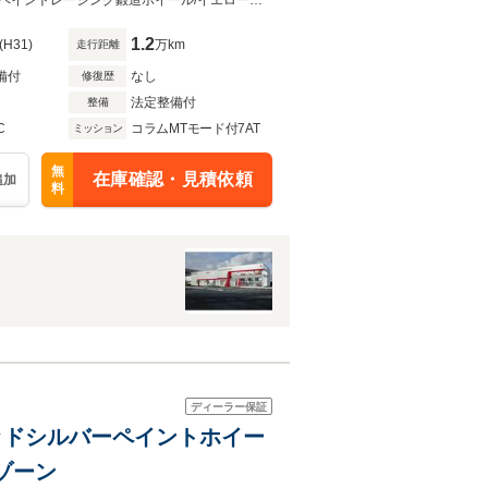
ンター・遮熱ウィンドスクリー
カーボンファイバードライバゾーン+LEDステアリング/20インチマットシルバーペイントレーシング鍛造ホイール/イエローブレーキキャリパー
1.2
(H31)
万km
走行距離
備付
なし
修復歴
法定整備付
整備
C
コラムMTモード付7AT
ミッション
無
在庫確認・見積依頼
追加
料
ディーラー保証
造リキッドシルバーペイントホイー
ゾーン