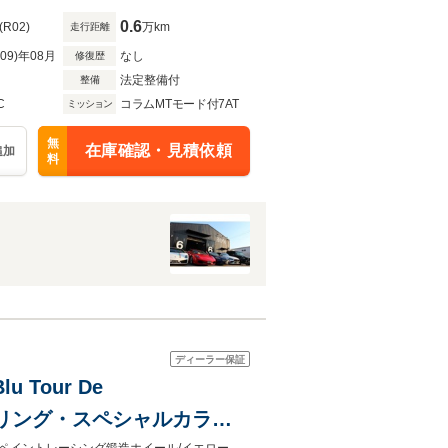
0.6
(R02)
万km
走行距離
R09)年08月
なし
修復歴
法定整備付
整備
C
コラムMTモード付7AT
ミッション
無
在庫確認・見積依頼
追加
料
ディーラー保証
 Tour De
テアリング・スペシャルカラー