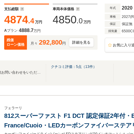
ファイS
2020
年式
支払総額
車両本体価格
4874
4850
2027(
車検
.4
.0
万円
万円
保証無
保証
4888.7
A
プラン
万円
6500C
排気量
残価
292,800
詳細を見る
月々
円
ローン価格
お気に入り
クチコミ評価：
5
点（
13
件）
【クーポン】公式LINEから直接お問い合わせをいただきますと搬送費用サービス♪
フェラーリ
812スーパーファスト F1 DCT 認定保証2年付・Blu
France/Cuoio・LEDカーボンファイバース