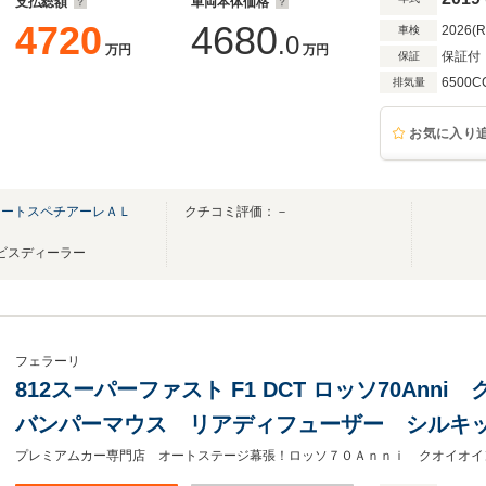
支払総額
車両本体価格
4720
4680
2026(
車検
.0
万円
万円
保証付
保証
6500C
排気量
お気に入り
オートスペチアーレＡＬ
クチコミ評価：－
Ｐ
ービスディーラー
フェラーリ
812スーパーファスト F1 DCT ロッソ70Ann
バンパーマウス リアディフューザー シルキ
ダッシュインサート LEDステア) パッセンジ
プレミアムカー専門店 オートステージ幕張！ロッソ７０Ａｎｎｉ クオイオイ