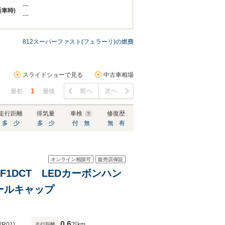
---
新車時)
---
812スーパーファスト(フェラーリ)の燃費
スライドショーで見る
中古車相場
1
前へ
次へ
最初
最後
走行距離
排気量
車検
修復歴
多
少
多
少
付
無
無
有
オンライン相談可
販売店保証
 F1DCT LEDカーボンハン
イールキャップ
0.6
(R01)
万km
走行距離