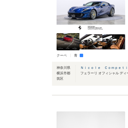
クーペ
青
神奈川県
Ｎｉｃｏｌｅ Ｃｏｍｐｅｔ
横浜市都
筑区