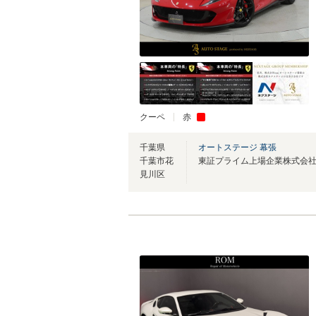
クーペ
赤
千葉県
オートステージ 幕張
千葉市花
見川区