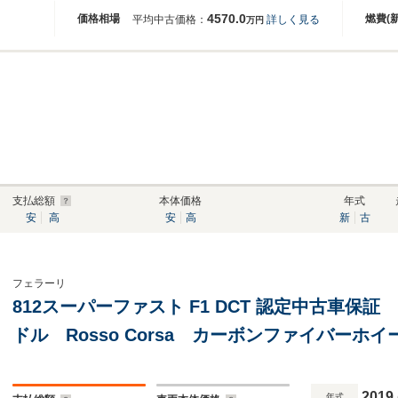
4570.0
価格相場
燃費(
平均中古価格：
詳しく見る
万円
支払総額
本体価格
年式
安
高
安
高
新
古
フェラーリ
812スーパーファスト F1 DCT 認定中古車保証
ドル Rosso Corsa カーボンファイバーホ
2019
年式