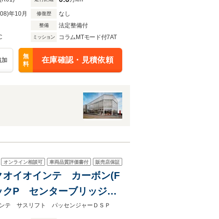
R08)年10月
なし
修復歴
法定整備付
整備
C
コラムMTモード付7AT
ミッション
無
在庫確認・見積依頼
追加
料
オンライン相談可
車両品質評価書付
販売店保証
i クオイオインテ カーボン(F
ックP センターブリッジ
ャーDSP サスペンション
ンテ サスリフト パッセンジャーＤＳＰ