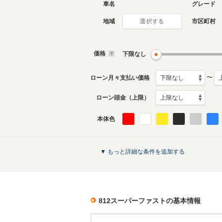
車名
グレード
地域
市区町村
選択する
価格
下限なし
〜
ローン月々支払い価格
ローン頭金（上限）
本体色
▼ もっと詳細な条件を追加する
812スーパーファスト
の基本情報