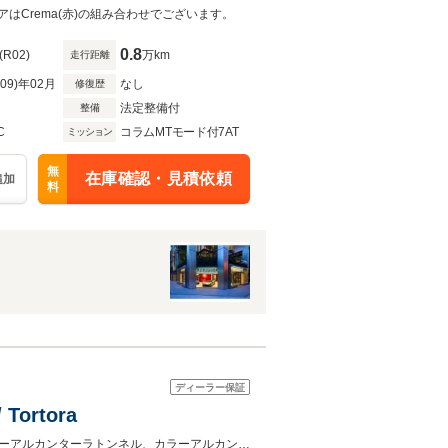
ンテリアはCrema(赤)の組み合わせでございます。
0.8
(R02)
万km
走行距離
R09)年02月
なし
修復歴
法定整備付
整備
C
コラムMTモード付7AT
ミッション
無
在庫確認・見積依頼
追加
料
ディーラー保証
Tortora
パッセンジャーディスプレイ、LEDドライバーゾーン、カラーシートベルトカラーアルカンターラトンネル、カラーアルカンターラダッシュボード、ダイヤモンド仕上げ鍛造ホイール