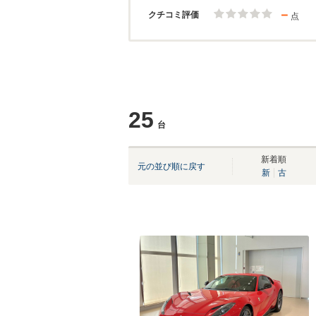
－
クチコミ評価
点
25
台
新着順
元の並び順に戻す
新
古