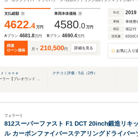
ドステッチ(Rosso)・アルミニウムレブカウ
ン・HiFiプレミアムシステム
2019
年式
支払総額
車両本体価格
4622
4580
車検整
車検
.4
.0
万円
万円
保証付
保証
4681.8
4690.4
A
プラン
B
プラン
万円
万円
6500C
排気量
残価
210,500
詳細を見る
月々
円
ローン価格
お気に入り
ｉｚｉｏｎｅ
クチコミ評価：
5
点（
2
件）
フェラーリ オフィシャル ディーラー【プレオウンド ショールーム】
フェラーリ
812スーパーファスト F1 DCT 20inch鍛
ル カーボンファイバーステアリングドライバー