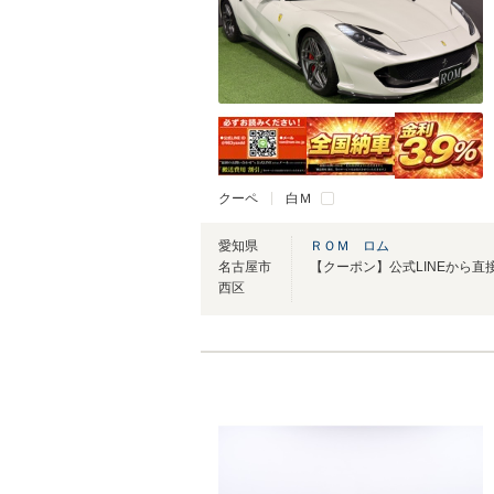
クーペ
白Ｍ
愛知県
ＲＯＭ ロム
名古屋市
西区