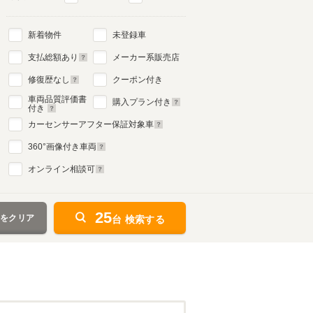
新着物件
未登録車
支払総額あり
メーカー系販売店
修復歴なし
クーポン付き
車両品質評価書
購入プラン付き
付き
カーセンサーアフター保証対象車
360
°画像付き車両
オンライン相談可
25
件をクリア
台 検索する