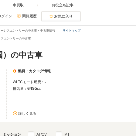
車買取
お役立ち記事
ログイン
閲覧履歴
お気に入り
キーレスエントリーの中古車・中古車情報
サイトマップ
レスエントリーの中古車
国）の中古車
燃費・カタログ情報
-
WLTCモード燃費：
6495
排気量：
cc
詳しく見る
ミッション
AT/CVT
MT