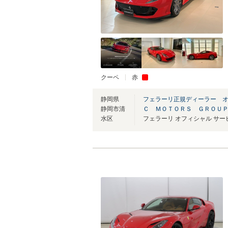
クーペ
赤
静岡県
フェラーリ正規ディーラー 
静岡市清
Ｃ ＭＯＴＯＲＳ ＧＲＯＵ
水区
フェラーリ オフィシャル サ