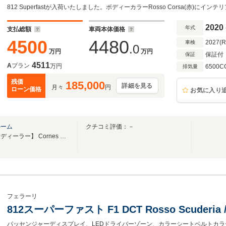
812 Superfastが入荷いたしました。ボディーカラーRosso Corsa(赤)にイ
2020
年式
支払総額
車両本体価格
4500
4480
2027(
車検
.0
万円
万円
保証付
保証
4511
A
プラン
万円
6500C
排気量
残価
185,000
詳細を見る
月々
円
ローン価格
お気に入り
ルーム
クチコミ評価：－
【フェラーリ・オフィシャル・ディーラー】 Cornes Osaka Pre-Owned Showroom
フェラーリ
812スーパーファスト F1 DCT Rosso Scuderia / 