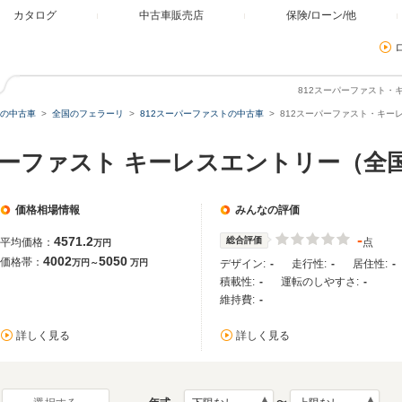
カタログ
中古車販売店
保険/ローン/他
812スーパーファスト・
の中古車
全国のフェラーリ
812スーパーファストの中古車
812スーパーファスト・キー
ーパーファスト キーレスエントリー（全
価格相場情報
みんなの評価
-
4571.2
総合評価
平均価格：
点
万円
4002
5050
価格帯：
万円～
万円
デザイン:
-
走行性:
-
居住性:
-
積載性:
-
運転のしやすさ:
-
維持費:
-
詳しく見る
詳しく見る