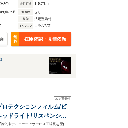
1.8
(H30)
万km
走行距離
R09)年06月
なし
修復歴
法定整備付
整備
C
コラム7AT
ミッション
無
在庫確認・見積依頼
追加
料
報
360°
画像付
/Fプロテクションフィルム/ビ
ヘッドライト/サスペンショ
ートリフター/ハイパワーハイ
国家一級整備士・国際認定故障診断士を保有する整備士によるアフターケア♪大手輸入車ディーラーでサービス工場長を歴任。適切なサポートにより納車後も安心してお乗り頂けます。