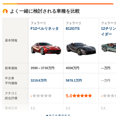
よく一緒に検討される車種を比較
フェラーリ
フェラーリ
フェラー
F12ベルリネッタ
812GTS
12チリ
イダー
基本情報
新車価格
3590～3730万円
4508万円
‐‐‐万円
中古車
3219.6万円
5878.1万円
‐‐‐万円
平均価格
クチコミ
-
5.0
-
総合評価
乗車定員
2人
2人
2人
▼
全てを表示する