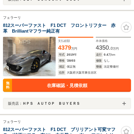
フェラーリ
812スーパーファスト F1 DCT フロントリフター 赤
革 Brilliantマフラー純正有
支払総額
本体価格
4379
4350.
0
万円
万円
年式
2019
年
走行
0.4
万km
車検
'28/03
修復
なし
保証
保証無
整備
法定整備付
住所
大阪府大阪市東住吉区
無
在庫確認・見積依頼
料
販売店：
ＨＰＳ ＡＵＴＯＰ ＢＵＹＥＲＳ
フェラーリ
812スーパーファスト F1 DCT ブリリアント可変マフ