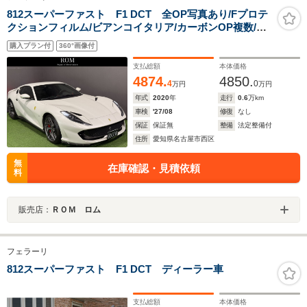
812スーパーファスト F1 DCT 全OP写真あり/Fプロテ
クションフィルム/ビアンコイタリア/カーボンOP複数/ア
ダプティブヘッドライト/サスペンションリフター/チタニ
購入プラン付
360°画像付
ウムEXパイプ/レーシングシートリフター/ハイパワーハイ
ファイS
支払総額
本体価格
4874.
4850.
4
0
万円
万円
年式
2020
年
走行
0.6
万km
車検
'27/08
修復
なし
保証
保証無
整備
法定整備付
住所
愛知県名古屋市西区
無
在庫確認・見積依頼
料
販売店：
ＲＯＭ ロム
フェラーリ
812スーパーファスト F1 DCT ディーラー車
支払総額
本体価格