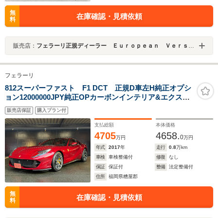
無
在庫確認・見積依頼
料
販売店：
フェラーリ正規ディーラー Ｅｕｒｏｐｅａｎ Ｖｅｒｓｉｏｎ ＨＡＫＡＴＡ
フェラーリ
812スーパーファスト F1 DCT 正規D車左H純正オプシ
ョン12000000JPY純正OPカーボンインテリア&エクステ
リアOPカーボンLEDドライバーゾーンOPカーボンレー
販売店保証
購入プラン付
シングシートOP鍛造20インチホイルカーボンブレーキ
HDDナビ
支払総額
本体価格
4705
4658.
0
万円
万円
年式
2017
年
走行
0.8
万km
車検
車検整備付
修復
なし
保証
保証付
整備
法定整備付
住所
福岡県糟屋郡
無
在庫確認・見積依頼
料