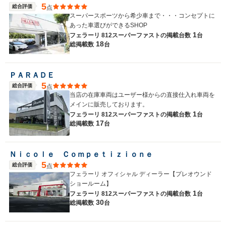
5
総合評価
点
スーパースポーツから希少車まで・・・コンセプトに
あった車選びができるSHOP
1
フェラーリ 812スーパーファストの
掲載台数
台
18
総掲載数
台
ＰＡＲＡＤＥ
5
総合評価
点
当店の在庫車両はユーザー様からの直接仕入れ車両を
メインに販売しております。
1
フェラーリ 812スーパーファストの
掲載台数
台
17
総掲載数
台
Ｎｉｃｏｌｅ Ｃｏｍｐｅｔｉｚｉｏｎｅ
5
総合評価
点
フェラーリ オフィシャル ディーラー【プレオウンド
ショールーム】
1
フェラーリ 812スーパーファストの
掲載台数
台
30
総掲載数
台