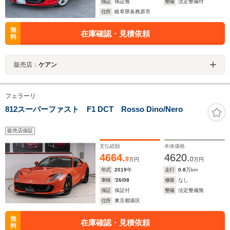
保証
保証無
整備
法定整備付
住所
岐阜県各務原市
無
在庫確認・見積依頼
料
販売店：
ケアン
フェラーリ
812スーパーファスト F1 DCT Rosso Dino/Nero
販売店保証
支払総額
本体価格
4664.
4620.
9
0
万円
万円
年式
2019
年
走行
0.8
万km
車検
'26/08
修復
なし
保証
保証付
整備
法定整備無
住所
東京都港区
無
在庫確認・見積依頼
料