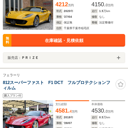
4212
4150.
0
万円
万円
年式
2020
年
走行
1.5
万km
車検
'27/04
修復
なし
保証
保証無
整備
法定整備付
住所
千葉県千葉市稲毛区
無
在庫確認・見積依頼
料
販売店：
ＰＲＩＺＥ
フェラーリ
812スーパーファスト F1 DCT フルプロテクションフ
ィルム
購入プラン付
支払総額
本体価格
4581.
4530.
4
0
万円
万円
年式
2018
年
走行
0.5
万km
車検
'28/07
修復
なし