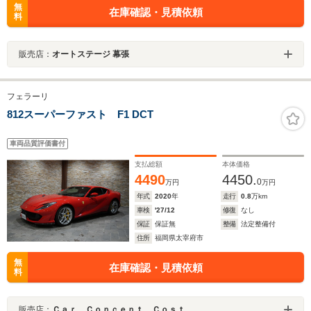
無
在庫確認・見積依頼
料
販売店：
オートステージ 幕張
フェラーリ
812スーパーファスト F1 DCT
車両品質評価書付
支払総額
本体価格
4490
4450.
0
万円
万円
年式
2020
年
走行
0.8
万km
車検
'27/12
修復
なし
保証
保証無
整備
法定整備付
住所
福岡県太宰府市
無
在庫確認・見積依頼
料
販売店：
Ｃａｒ Ｃｏｎｃｅｎｔ Ｃｏｓｔ