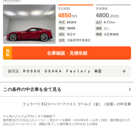
支払総額
本体価格
4850
4800.
0
万円
万円
年式
2018
年
走行
0.7
万km
車検
'28/05
修復
なし
保証
保証付
整備
法定整備無
住所
大阪府堺市美原区
無
在庫確認・見積依頼
料
販売店：
ＲＯＳＳＯ ＯＳＡＫＡ Ｆａｃｔｏｒｙ 本店
この条件の中古車を全て見る
フェラーリ 812スーパーファスト ゴールド［金］（全国）の中古車
※人気のクルマは平均1ヶ月で掲載終了
物件数合計1万台以上のメーカー｜算出データ期間：2024年9月～11月｜内容：物件数合計1万
台以上のメーカーのうち、掲載が終了した物件数が1,000台以上の場合