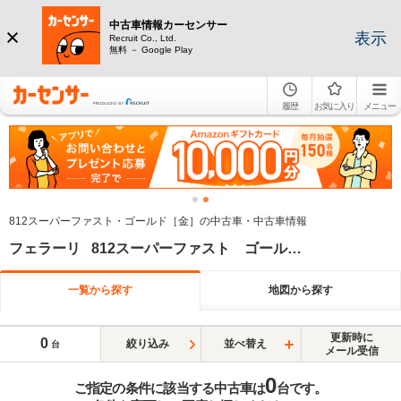
中古車情報カーセンサー
表示
Recruit Co., Ltd.
無料 － Google Play
履歴
お気に入り
メニュー
812スーパーファスト・ゴールド［金］の中古車・中古車情報
フェラーリ 812スーパーファスト ゴールド系
一覧から探す
地図から探す
更新時に
0
絞り込み
並べ替え
台
メール受信
0
ご指定の条件に該当する中古車は
台です。