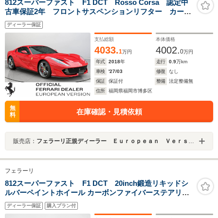
812スーパーファスト F1 DCT Rosso Corsa 認定中
古車保証2年 フロントサスペンションリフター カーボ
ンステアリングホイール
ディーラー保証
支払総額
本体価格
4033.
4002.
1
0
万円
万円
年式
2018
年
走行
0.9
万km
車検
'27/03
修復
なし
保証
保証付
整備
法定整備無
住所
福岡県福岡市博多区
無
在庫確認・見積依頼
料
販売店：
フェラーリ正規ディーラー Ｅｕｒｏｐｅａｎ Ｖｅｒｓｉｏｎ ＨＡＫＡＴＡ
フェラーリ
812スーパーファスト F1 DCT 20inch鍛造リキッドシ
ルバーペイントホイール カーボンファイバーステアリン
グドライバーゾーン
ディーラー保証
購入プラン付