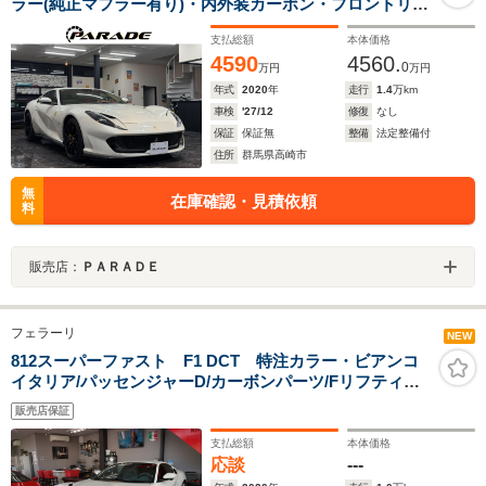
ラー(純正マフラー有り)・内外装カーボン・フロントリフ
ト・記録簿・トランクフルレザー仕様・特 別 低 金 利・
支払総額
本体価格
ビアンコイタリア・Digi-Tec(デジテック)ECUチューニン
4590
4560.
グ 825ps
0
万円
万円
年式
2020
年
走行
1.4
万km
車検
'27/12
修復
なし
保証
保証無
整備
法定整備付
住所
群馬県高崎市
無
在庫確認・見積依頼
料
販売店：
ＰＡＲＡＤＥ
フェラーリ
NEW
812スーパーファスト F1 DCT 特注カラー・ビアンコ
イタリア/パッセンジャーD/カーボンパーツ/Fリフティン
グ/デイトナスタイルシート/LED付カーボンステア/20イン
販売店保証
チ鍛造レーシングホイール/JBL/アダプティブヘッドライ
ト/内装カルタダズッケロ
支払総額
本体価格
応談
---