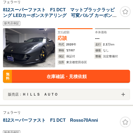
フェラーリ
812スーパーファスト F1 DCT マットブラックラッピ
ング LEDカーボンステアリング 可変バルブ カーボンブ
レーキ Fリフター イエローブレーキキャリパー Bカ
販売店保証
メラ JBLサウンドシステム LEDヘッドライト ETC
支払総額
本体価格
応談
---
年式
2020
年
走行
2.3
万km
車検
'27/07
修復
なし
保証
保証付
整備
法定整備付
住所
東京都世田谷区
無
在庫確認・見積依頼
料
販売店：
ＨＩＬＬＳ ＡＵＴＯ
フェラーリ
812スーパーファスト F1 DCT Rosso70Anni
販売店保証