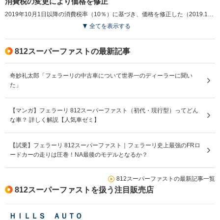
消費税の変更により価格を修正
2019年10月1日以降の消費税率（10％）に基づき、価格を修正した（2019.10）
排気量
6262cc
6496cc
6496cc
全てを表示する
駆動方式
FR
FR
FR
812スーパーファストの最新記事
奇妙礼太郎「フェラーリの中古車について世界一のディーラーに聞い
た」
【マンガ】フェラーリ 812スーパーファスト（初代・現行型）ってどん
な車？ 詳しく解説【人気車ゼミ】
【試乗】フェラーリ 812スーパーファスト｜フェラーリ史上最強のFRロ
ードカーの走りは圧巻！NA最後のモデルとなるか？
812スーパーファストの最新記事一覧
812スーパーファストを扱う注目販売店
ＨＩＬＬＳ ＡＵＴＯ