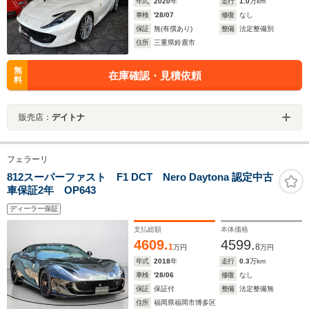
年式
2020
年
走行
1.0
万km
車検
'28/07
修復
なし
保証
無(有償あり)
整備
法定整備別
住所
三重県鈴鹿市
無
在庫確認・見積依頼
料
販売店：
デイトナ
フェラーリ
812スーパーファスト F1 DCT Nero Daytona 認定中古
車保証2年 OP643
ディーラー保証
支払総額
本体価格
4609.
4599.
1
8
万円
万円
年式
2018
年
走行
0.3
万km
車検
'28/06
修復
なし
保証
保証付
整備
法定整備無
住所
福岡県福岡市博多区