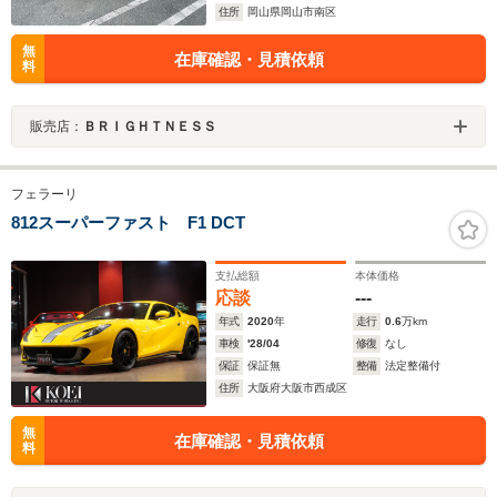
住所
岡山県岡山市南区
無
在庫確認・見積依頼
料
販売店：
ＢＲＩＧＨＴＮＥＳＳ
フェラーリ
812スーパーファスト F1 DCT
支払総額
本体価格
応談
---
年式
2020
年
走行
0.6
万km
車検
'28/04
修復
なし
保証
保証無
整備
法定整備付
住所
大阪府大阪市西成区
無
在庫確認・見積依頼
料