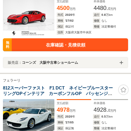
支払総額
本体価格
4500
4480.
0
万円
万円
年式
2020
年
走行
0.8
万km
車検
'27/02
修復
なし
保証
保証付
整備
法定整備付
住所
大阪府大阪市中央区
無
在庫確認・見積依頼
料
販売店：
コーンズ 大阪中古車ショールーム
フェラーリ
812スーパーファスト F1 DCT ネイビーブルースター
リングOPインテリア カーボンフルOP パッセンジャ
ーDSP Fリフト キルティングスタイルシート スペシ
支払総額
本体価格
ャル・イクイップメント付帯車
4978
4928.
0
万円
万円
年式
2020
年
走行
0.5
万km
車検
'27/05
修復
なし
保証
保証無
整備
法定整備付