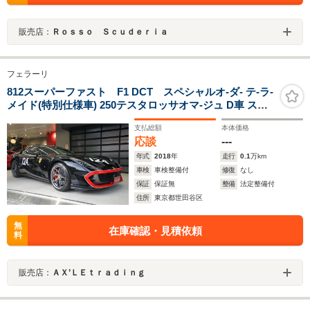
販売店：
Ｒｏｓｓｏ Ｓｃｕｄｅｒｉａ
フェラーリ
812スーパーファスト F1 DCT スペシャルオ-ダ- テ-ラ-
メイド(特別仕様車) 250テスタロッサオマ-ジュ D車 スペ
シャルペイント カ-ボンLEDステア/ダッシュ カ-ボンスポ-
支払総額
本体価格
ツシ-ト Fリフタ- パッセンジャ-ディスプレイ 20AW ナビ/
応談
---
バックカメラ
年式
2018
年
走行
0.1
万km
車検
車検整備付
修復
なし
保証
保証無
整備
法定整備付
住所
東京都世田谷区
無
在庫確認・見積依頼
料
販売店：
ＡＸ’ＬＥｔｒａｄｉｎｇ