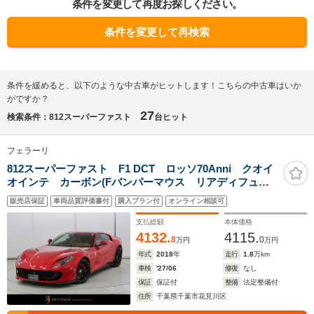
条件を変更して再度お探しください。
条件を変更して再検索
条件を緩めると、以下のような中古車がヒットします！こちらの中古車はいか
がですか？
27
検索条件：812スーパーファスト
台ヒット
フェラーリ
812スーパーファスト F1 DCT ロッソ70Anni クオイ
オインテ カーボン(Fバンパーマウス リアディフュー
ザー シルキックP センターブリッジ ダッシュインサ
販売店保証
車両品質評価書付
購入プラン付
オンライン相談可
ート LEDステア) パッセンジャーDSP サスペンショ
ンリフト
支払総額
本体価格
4132.
4115.
8
0
万円
万円
年式
2018
年
走行
1.8
万km
車検
'27/06
修復
なし
保証
保証付
整備
法定整備付
住所
千葉県千葉市花見川区