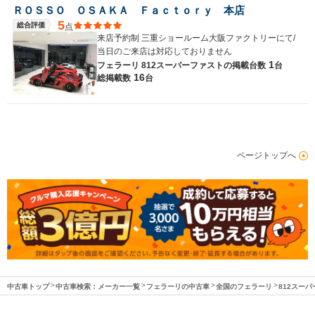
ＲＯＳＳＯ ＯＳＡＫＡ Ｆａｃｔｏｒｙ 本店
5
総合評価
点
来店予約制 三重ショールーム大阪ファクトリーにて/
当日のご来店は対応しておりません
1
フェラーリ 812スーパーファストの
掲載台数
台
16
総掲載数
台
ページトップへ
中古車トップ
中古車検索：メーカー一覧
フェラーリの中古車
全国のフェラーリ
812スー