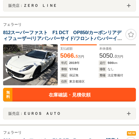
販売店：
ＺＥＲＯ ＬＩＮＥ
フェラーリ
812スーパーファスト F1 DCT OP850/カーボンリアデ
ィフューザー/リアバンパーサイド/フロントバンパーイン
サート/シルカバー/ドライバーゾーン/センターブリッジ
支払総額
本体価格
5066.
5050.
5
0
万円
万円
年式
2019
年
走行
500
km
車検
'27/02
修復
なし
保証
保証無
整備
法定整備付
住所
東京都港区
無
在庫確認・見積依頼
料
販売店：
ＥＵＲＯＳ ＡＵＴＯ
フェラーリ
NEW