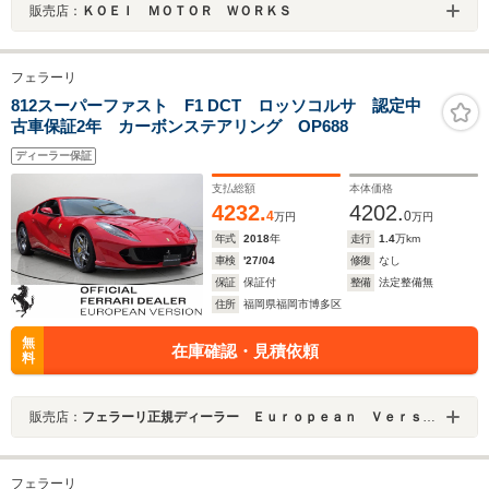
販売店：
ＫＯＥＩ ＭＯＴＯＲ ＷＯＲＫＳ
フェラーリ
812スーパーファスト F1 DCT ロッソコルサ 認定中
古車保証2年 カーボンステアリング OP688
ディーラー保証
支払総額
本体価格
4232.
4202.
4
0
万円
万円
年式
2018
年
走行
1.4
万km
車検
'27/04
修復
なし
保証
保証付
整備
法定整備無
住所
福岡県福岡市博多区
無
在庫確認・見積依頼
料
販売店：
フェラーリ正規ディーラー Ｅｕｒｏｐｅａｎ Ｖｅｒｓｉｏｎ ＨＡＫＡＴＡ
フェラーリ