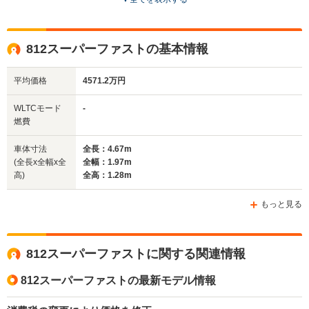
ドア数
3ドア
2ドア
2ドア
全高
全高
全
812スーパーファストの基本情報
1.27m
1.28m
1.
平均価格
4571.2万円
全幅
全幅
WLTCモード
-
サイズ
1.94m
1.97m
-
燃費
全長
全長
(全長x全幅x全高)
4.62m
4.69m
4.
車体寸法
全長：4.67m
(全長x全幅x全
全幅：1.97m
高)
全高：1.28m
ホイールベース
ホイールベース
ホイー
-m
-m
もっと見る
812スーパーファストに関する関連情報
WLTCモード
-
-
-
燃費
812スーパーファストの最新モデル情報