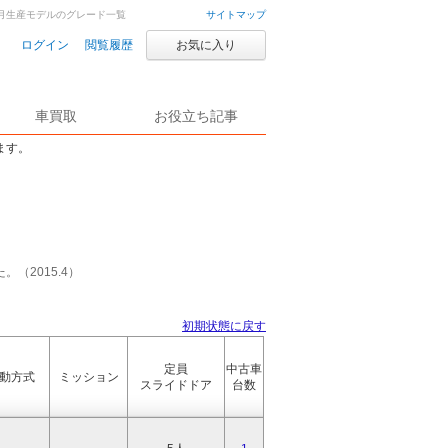
10月生産モデルのグレード一覧
サイトマップ
ログイン
閲覧履歴
お気に入り
車買取
お役立ち記事
ます。
（2015.4）
初期状態に戻す
定員
中古車
動方式
ミッション
スライドドア
台数