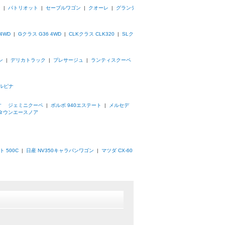
ン
|
パトリオット
|
セーブルワゴン
|
クオーレ
|
グランデ
4WD
|
Gクラス G36 4WD
|
CLKクラス CLK320
|
SLク
ン
|
デリカトラック
|
プレサージュ
|
ランティスクーペ
|
ルピナ
すゞ ジェミニクーペ
|
ボルボ 940エステート
|
メルセデ
 タウンエースノア
 500C
|
日産 NV350キャラバンワゴン
|
マツダ CX-60