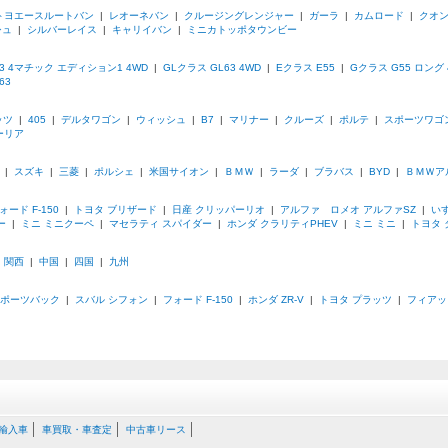
トヨエースルートバン
|
レオーネバン
|
クルージングレンジャー
|
ガーラ
|
カムロード
|
クオ
シュ
|
シルバーレイス
|
キャリイバン
|
ミニカトッポタウンビー
3 4マチック エディション1 4WD
|
GLクラス GL63 4WD
|
Eクラス E55
|
Gクラス G55 ロング 
63
ッツ
|
405
|
デルタワゴン
|
ウィッシュ
|
B7
|
マリナー
|
クルーズ
|
ポルテ
|
スポーツワゴ
ーリア
|
スズキ
|
三菱
|
ポルシェ
|
米国サイオン
|
ＢＭＷ
|
ラーダ
|
ブラバス
|
BYD
|
ＢＭＷア
ォード F-150
|
トヨタ ブリザード
|
日産 クリッパーリオ
|
アルファ ロメオ アルファSZ
|
い
ー
|
ミニ ミニクーペ
|
マセラティ スパイダー
|
ホンダ クラリティPHEV
|
ミニ ミニ
|
トヨタ
|
関西
|
中国
|
四国
|
九州
スポーツバック
|
スバル シフォン
|
フォード F-150
|
ホンダ ZR-V
|
トヨタ プラッツ
|
フィアット
輸入車
車買取・車査定
中古車リース