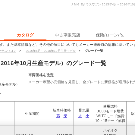
ＡＭＧ Eクラスワゴン 2015年4月～2016年
カタログ
中古車販売店
保険/ローン/他
す。また基本情報など、その他の項目についてもメーカー発表時の情報に基いてい
クラスワゴン
>
2015年4月～2016年10月生産モデル
>
グレード一覧
～2016年10月生産モデル）のグレード一覧
車両価格を改定
メーカー希望小売価格を見直し、全グレードに新価格が適用された。
月生産モデル）
使用燃料
新車時価格
排気量
JC08モード燃費
生産期間
駆
高
|
安
大
|
小
WLTCモード燃費
10・15モード燃費
ハイオク