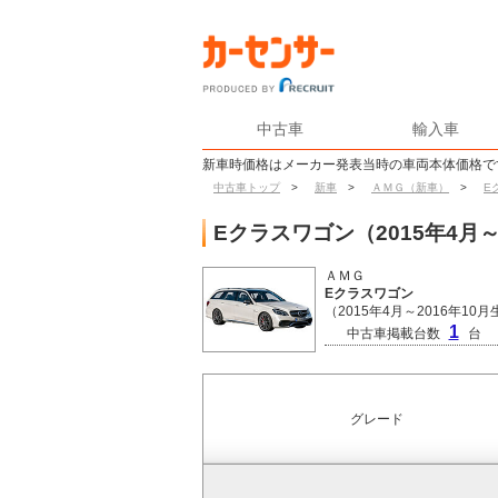
中古車
輸入車
新車時価格はメーカー発表当時の車両本体価格で
中古車トップ
>
新車
>
ＡＭＧ（新車）
>
E
Eクラスワゴン（2015年4月
ＡＭＧ
Eクラスワゴン
（2015年4月～2016年10
1
中古車掲載台数
台
グレード