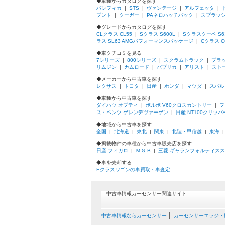
◆車種からカタログを探す
パシフィカ
|
STS
|
ヴァンテージ
|
アルフェッタ
|
プント
|
クーガー
|
PAネロハッチバック
|
スプラッ
◆グレードからカタログを探す
CLクラス CL55
|
Sクラス S600L
|
Sクラスクーペ S6
ラス SL63 AMGパフォーマンスパッケージ
|
Cクラス C
◆車クチコミを見る
7シリーズ
|
800シリーズ
|
スクラムトラック
|
プラ
リムジン
|
カムロード
|
パブリカ
|
アリスト
|
スト
◆メーカーから中古車を探す
レクサス
|
トヨタ
|
日産
|
ホンダ
|
マツダ
|
スバル
◆車種から中古車を探す
ダイハツ オプティ
|
ボルボ V60クロスカントリー
|
フ
ス・ベンツ ゲレンデヴァーゲン
|
日産 NT100クリッパ
◆地域から中古車を探す
全国
|
北海道
|
東北
|
関東
|
北陸・甲信越
|
東海
◆掲載物件の車種から中古車販売店を探す
日産 フィガロ
|
ＭＧ B
|
三菱 ギャランフォルティス
◆車を売却する
Eクラスワゴンの車買取・車査定
中古車情報カーセンサー関連サイト
中古車情報ならカーセンサー
カーセンサーエッジ・