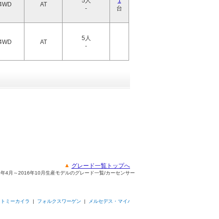
5人
1
4WD
AT
-
台
5人
4WD
AT
-
グレード一覧トップへ
15年4月～2016年10月生産モデルのグレード一覧/カーセンサー
|
トミーカイラ
|
フォルクスワーゲン
|
メルセデス・マイバ