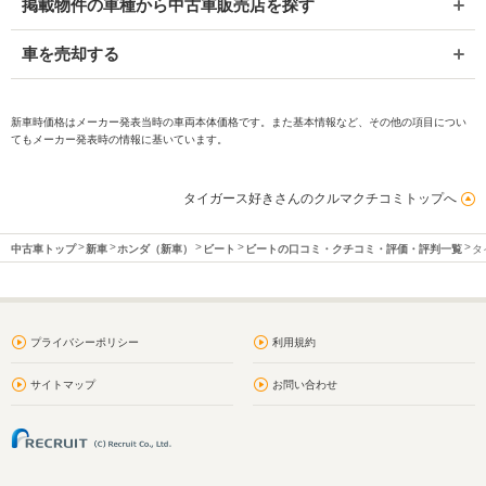
掲載物件の車種から中古車販売店を探す
車を売却する
新車時価格はメーカー発表当時の車両本体価格です。また基本情報など、その他の項目につい
てもメーカー発表時の情報に基いています。
タイガース好きさんのクルマクチコミトップへ
中古車トップ
新車
ホンダ（新車）
ビート
ビートの口コミ・クチコミ・評価・評判一覧
タ
プライバシーポリシー
利用規約
サイトマップ
お問い合わせ