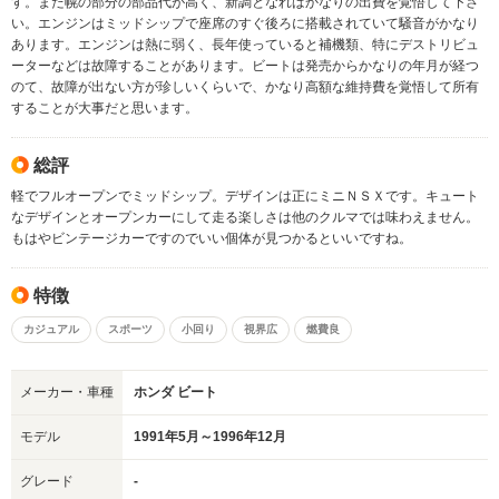
す。また幌の部分の部品代が高く、新調となればかなりの出費を覚悟して下さ
い。エンジンはミッドシップで座席のすぐ後ろに搭載されていて騒音がかなり
あります。エンジンは熱に弱く、長年使っていると補機類、特にデストリビュ
ーターなどは故障することがあります。ビートは発売からかなりの年月が経つ
のて、故障が出ない方が珍しいくらいで、かなり高額な維持費を覚悟して所有
することが大事だと思います。
総評
軽でフルオープンでミッドシップ。デザインは正にミニＮＳＸです。キュート
なデザインとオープンカーにして走る楽しさは他のクルマでは味わえません。
もはやビンテージカーですのでいい個体が見つかるといいですね。
特徴
カジュアル
スポーツ
小回り
視界広
燃費良
メーカー・車種
ホンダ ビート
モデル
1991年5月～1996年12月
グレード
-