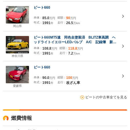
ビート660
本体：
85.0
総額：
90
万円
万円
年式：
1991
走行：
26.5
年
万km
岡山県
ビート660MT5速 同色全塗装済 BLITZ車高調 ヘ
ッドライトイエローLEDバルブ A/C 記録簿 新車
保証書 取説 純正オーディオ 下回り錆止
本体：
108.8
総額：
118.8
万円
万円
年式：
1991
走行：
7.2
年
万km
神奈川県
ビート660
本体：
90.0
総額：
100
万円
万円
年式：
1991
走行：
改ざん車
年
愛媛県
ビートの中古車全てを見る
燃費情報