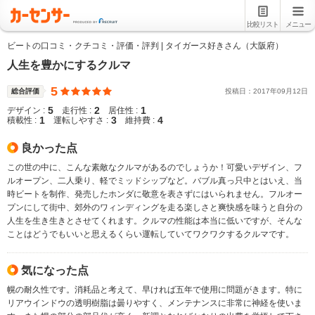
比較リスト
メニュー
ビートの口コミ・クチコミ・評価・評判 | タイガース好きさん（大阪府）
人生を豊かにするクルマ
5
総合評価
投稿日：
2017
年
09
月
12
日
5
2
1
デザイン :
走行性 :
居住性 :
1
3
4
積載性 :
運転しやすさ :
維持費 :
良かった点
この世の中に、こんな素敵なクルマがあるのでしょうか！可愛いデザイン、フ
ルオープン、二人乗り、軽でミッドシップなど。バブル真っ只中とはいえ、当
時ビートを制作、発売したホンダに敬意を表さずにはいられません。フルオー
プンにして街中、郊外のワィンディングを走る楽しさと爽快感を味うと自分の
人生を生き生きとさせてくれます。クルマの性能は本当に低いですが、そんな
ことはどうでもいいと思えるくらい運転していてワクワクするクルマです。
気になった点
幌の耐久性です。消耗品と考えて、早ければ五年で使用に問題がきます。特に
リアウインドウの透明樹脂は曇りやすく、メンテナンスに非常に神経を使いま