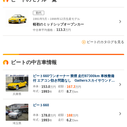
初代
1991年5月～1996年12月生産モデル
軽初のミッドシップオープンカー
113.3
中古車平均価格：
万円
ビートのカタログを見る
ビートの中古車情報
ビート660ワンオーナー 禁煙 走行87300km 車検整備
付 エアコン効き問題なし Gathersスカイサウンドコ
ンポ 純正CDチェンジャー 純正ホイール ETC
本体：
153.0
総額：
167.3
万円
万円
年式：
1993
走行：
8.7
年
万km
兵庫県
ビート660
本体：
178.0
総額：
188
万円
万円
年式：
1993
走行：
6.2
年
万km
埼玉県