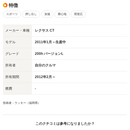
特徴
スポーツ
押し出し
加速
乗心地
荷室広
メーカー・車種
レクサス CT
モデル
2011年1月～生産中
グレード
200h バージョンL
所有者
自分のクルマ
所有期間
2012年2月～
燃費
-
投稿者：ラッキー（福岡県）
このクチコミは参考になりましたか？