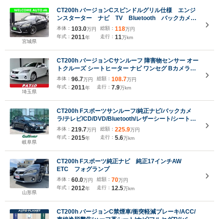
CT200h バージョンCスピンドルグリル仕様 エンジ
ンスターター ナビ TV Bluetooth バックカメ
ラ シートヒーター クルーズコントロール 17アル
本体：
103.0
総額：
118
万円
万円
ミ ETC スマートキー
年式：
2011
走行：
11
年
万km
宮城県
CT200h バージョンCサンルーフ 障害物センサー オー
トクルーズ シートヒーター ナビ ワンセグ Bカメラ
LEDヘッドライト AW16インチ スマキー 禁煙車 取扱
本体：
96.7
総額：
108.7
万円
万円
説明書 フルフラット ABS オートライト フォグ 電格
年式：
2011
走行：
7.9
年
万km
ミラー CD
埼玉県
CT200h Fスポーツサンルーフ/純正ナビ/バックカメ
ラ/テレビ/CD/DVD/Bluetooth/レザーシート/シートヒ
ーター/ステアリングヒーター/クルーズコントロール/
本体：
219.7
総額：
225.9
万円
万円
パドルシフト/ビルトインETC/ドライブレコーダ
年式：
2015
走行：
5.6
年
万km
岐阜県
CT200h Fスポーツ純正ナビ 純正17インチAW
ETC フォグランプ
本体：
60.0
総額：
70
万円
万円
年式：
2012
走行：
12.5
年
万km
山形県
CT200h バージョンC禁煙車/衝突軽減ブレーキ/ACC/