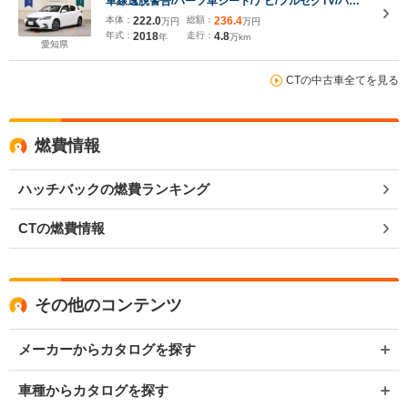
車線逸脱警告/ハーフ革シート/ナビ/フルセグTV/バッ
クカメラ/パワーシート/シートヒーター/LEDヘッドラ
本体：
222.0
総額：
236.4
万円
万円
イト/スマートキー/アルミ/ETC2.0/パドルシフト/
年式：
2018
走行：
4.8
年
万km
愛知県
CTの中古車全てを見る
燃費情報
ハッチバックの燃費ランキング
CTの燃費情報
その他のコンテンツ
メーカーからカタログを探す
車種からカタログを探す