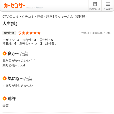
比較リスト
メニュー
CTの口コミ・クチコミ・評価・評判 | ラッキーさん（福岡県）
人生(笑)
5
総合評価
投稿日：
2013
年
02
月
09
日
4
4
5
デザイン :
走行性 :
居住性 :
4
3
-
積載性 :
運転しやすさ :
維持費 :
良かった点
見た目がかっこいい＾＾
乗り心地もgood
気になった点
小回りが少しきかない
総評
最高