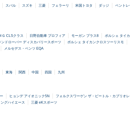
スバル
スズキ
三菱
フェラーリ
米国トヨタ
ダッジ
ベントレ
ＭＧ CLSクラス
日野自動車 プロフィア
モーガン プラス8
ポルシェ タイ
ランドローバー ディスカバリースポーツ
ポルシェ タイカンクロスツーリスモ
メルセデス・ベンツ EQA
東海
関西
中国
四国
九州
ー
ヒョンデ アイオニック5N
フォルクスワーゲン ザ・ビートル・カブリオレ
リングハイエース
三菱 eKスポーツ