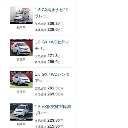
1.6 GX純正ナビ/ド
ラレコ…
236.8
支払総額
万円
福岡県
228.0
本体価格
万円
1.6 GX 4WD社外メ
モリ…
271.3
支払総額
万円
兵庫県
259.0
本体価格
万円
1.6 GX 4WDレンタ
アッ…
281.3
支払総額
万円
兵庫県
269.0
本体価格
万円
1.6 VX衝突被害軽減
ブレー…
223.8
支払総額
万円
福岡県
215.0
本体価格
万円