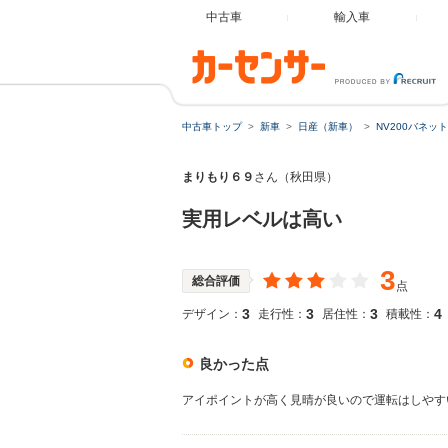
中古車
輸入車
中古車トップ
新車
日産（新車）
NV200バネッ
まりもり６９
さん（秋田県）
実用レベルは高い
3
総合評価
点
3
3
3
4
デザイン：
走行性：
居住性：
積載性：
良かった点
アイポイントが高く見晴が良いので運転はしやす