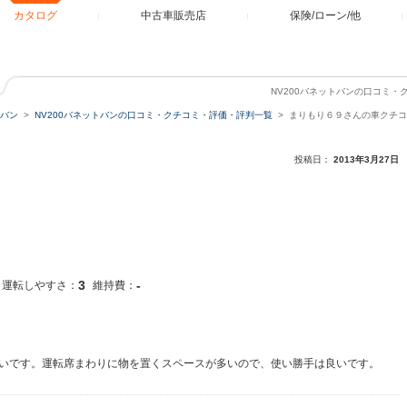
カタログ
中古車販売店
保険/ローン/他
NV200バネットバンの口コミ
トバン
NV200バネットバンの口コミ・クチコミ・評価・評判一覧
まりもり６９さんの車クチコ
投稿日：
2013年3月27日
3
-
運転しやすさ：
維持費：
いです。運転席まわりに物を置くスペースが多いので、使い勝手は良いです。