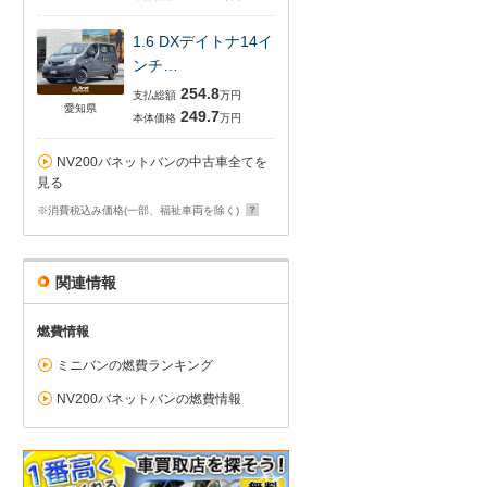
1.6 DXデイトナ14イ
ンチ…
254.8
支払総額
万円
愛知県
249.7
本体価格
万円
NV200バネットバンの中古車全てを
見る
※消費税込み価格(一部、福祉車両を除く)
関連情報
燃費情報
ミニバンの燃費ランキング
NV200バネットバンの燃費情報