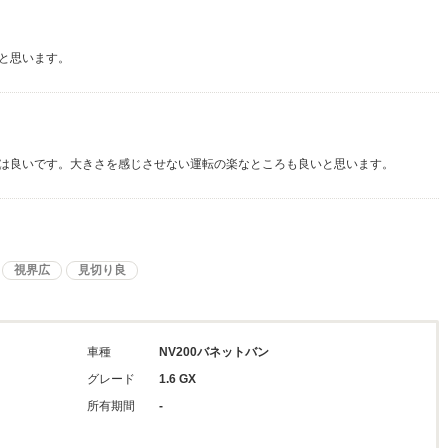
と思います。
は良いです。大きさを感じさせない運転の楽なところも良いと思います。
視界広
見切り良
車種
NV200バネットバン
グレード
1.6 GX
所有期間
-