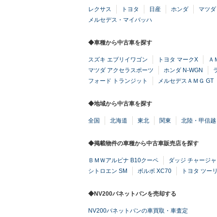
レクサス
トヨタ
日産
ホンダ
マツダ
メルセデス・マイバッハ
◆車種から中古車を探す
スズキ エブリイワゴン
トヨタ マークX
Ａ
マツダ アクセラスポーツ
ホンダ N-WGN
フォード トランジット
メルセデスＡＭＧ GT
◆地域から中古車を探す
全国
北海道
東北
関東
北陸・甲信越
◆掲載物件の車種から中古車販売店を探す
ＢＭＷアルピナ B10クーペ
ダッジ チャージャ
シトロエン SM
ボルボ XC70
トヨタ ツー
◆NV200バネットバンを売却する
NV200バネットバンの車買取・車査定