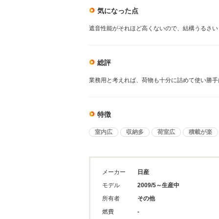
気になった点
遮音性能がそれほど高くないので、結構うるさい
総評
業務用と考えれば、荷物も十分に詰めて使い勝手
特徴
室内広
収納多
荷室広
積載が楽
メーカー
日産
モデル
2009/5～生産中
所有者
その他
燃費
-