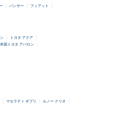
ー
パンサー
フィアット
カン
トヨタ アクア
米国トヨタ アバロン
マセラティ ギブリ
ルノー クリオ