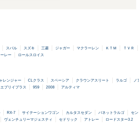
スバル
スズキ
三菱
ジャガー
マクラーレン
ＫＴＭ
ＴＶＲ
ヒーレー
ロールスロイス
ャレンジャー
CLクラス
スペーシア
クラウンアスリート
ラルゴ
ノ
エブリイプラス
959
2008
アルティマ
ル
RX-7
サイテーションワゴン
カルタスセダン
バネットラルゴ
セン
ヴェンチュリーマジェスティ
セドリック
アトレー
ロードスター3.2