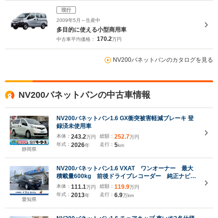
現行
2009年5月～生産中
多目的に使える小型商用車
170.2
中古車平均価格：
万円
NV200バネットバンのカタログを見る
NV200バネットバンの中古車情報
NV200バネットバン1.6 GX衝突被害軽減ブレーキ 登
録済未使用車
本体：
243.2
総額：
252.7
万円
万円
年式：
2026
走行：
5
年
km
静岡県
NV200バネットバン1.6 VXAT ワンオーナー 最大
積載量600kg 前後ドライブレコーダー 純正ナビ
Bluetoothオーディオ フルセグTV DVD再生 バッ
本体：
111.1
総額：
119.9
万円
万円
クカメラ ETC キーレスエントリー
年式：
2013
走行：
6.9
年
万km
愛知県