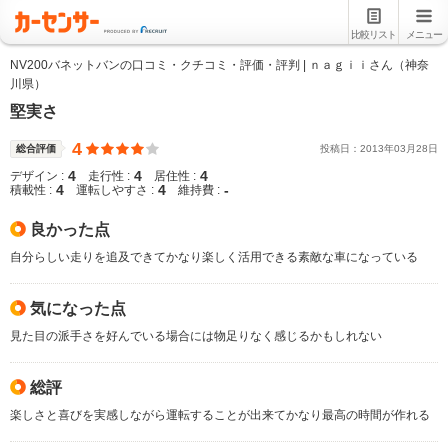
比較リスト
メニュー
NV200バネットバンの口コミ・クチコミ・評価・評判 | ｎａｇｉｉさん（神奈
川県）
堅実さ
4
総合評価
投稿日：
2013
年
03
月
28
日
4
4
4
デザイン :
走行性 :
居住性 :
4
4
-
積載性 :
運転しやすさ :
維持費 :
良かった点
自分らしい走りを追及できてかなり楽しく活用できる素敵な車になっている
気になった点
見た目の派手さを好んでいる場合には物足りなく感じるかもしれない
総評
楽しさと喜びを実感しながら運転することが出来てかなり最高の時間が作れる