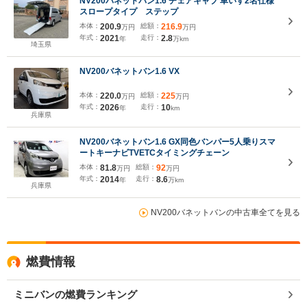
NV200バネットバン1.6 チェアキャブ 車いす2名仕様
スロープタイプ ステップ
本体：
200.9
総額：
216.9
万円
万円
年式：
2021
走行：
2.8
年
万km
埼玉県
NV200バネットバン1.6 VX
本体：
220.0
総額：
225
万円
万円
年式：
2026
走行：
10
年
km
兵庫県
NV200バネットバン1.6 GX同色バンパー5人乗りスマ
ートキーナビTVETCタイミングチェーン
本体：
81.8
総額：
92
万円
万円
年式：
2014
走行：
8.6
年
万km
兵庫県
NV200バネットバンの中古車全てを見る
燃費情報
ミニバンの燃費ランキング