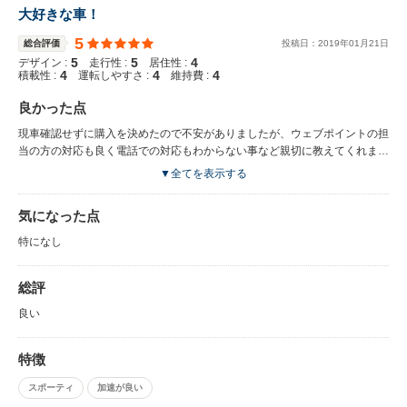
大好きな車！
5
総合評価
投稿日：
2019
年
01
月
21
日
5
5
4
デザイン :
走行性 :
居住性 :
4
4
4
積載性 :
運転しやすさ :
維持費 :
良かった点
現車確認せずに購入を決めたので不安がありましたが、ウェブポイントの担
当の方の対応も良く電話での対応もわからない事など親切に教えてくれまし
た。 購入した車ですが状態良く納車されて満足です。 ありがとうございま
▼全てを表示する
した！
気になった点
特になし
総評
良い
特徴
スポーティ
加速が良い