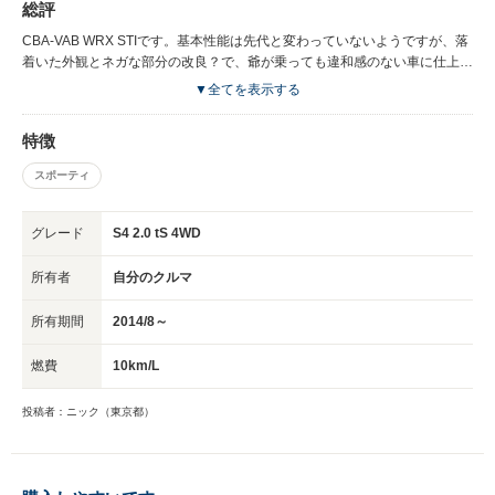
総評
CBA-VAB WRX STIです。基本性能は先代と変わっていないようですが、落
着いた外観とネガな部分の改良？で、爺が乗っても違和感のない車に仕上が
っていると思います。購入して正解でした(^_^)v ちなみに、Tams WRXstiは
▼全てを表示する
ブレンボ、BBSホイールのついたTypeＳのシルバー。現時点で慣らしを完
了したところですが、乗り味は意外とジェントルです(MR2比)。タイプＳ
特徴
の”Ｓ”はおそらく”シニア”のＳ何だろうと解釈しております。 間違いなく速
い車ですが、1.5tもの車重を振りまわすのはかなりしんどそうなので、ソロ
スポーティ
ツーリングはTamsMR2で。Tams WRXstiには冬の通勤車、ファミリーカー
として活躍してもらう予定です。
グレード
S4 2.0 tS 4WD
所有者
自分のクルマ
所有期間
2014/8～
燃費
10km/L
投稿者：ニック（東京都）