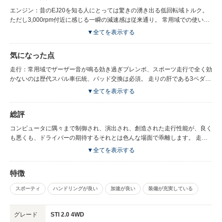
エンジン：昔のEJ20を知る人にとっては驚きの湧き出る低回転域トルク。
ただし3,000rpm付近に感じる一瞬の減速感は従来通り。 常用域での使いや
すさが向上し、力強さ、滑らか共に申し分のない、完成された官能的かつ暴
▼全てを表示する
力的エンジン。反面、独特のブルブルする振動がディーゼルトラックを想像
させることも。
気になった点
走行：常用域でザーザー音が鳴る効き過ぎブレンボ、スポーツ走行で全く効
かないのは歴代スバル車伝統、パッド交換は必須。 走りの肝である3ペダル
はトラックみたいに上から踏みつけるタイプで、足裏1/3も乗らない極小フ
▼全てを表示する
ットレストとクラッチ双方を左足1本で同時踏み込み可能。全体的に左側へ
と密集されたレイアウトが操作性を若干スポイルするも、オルガン式に比べ
総評
ればヒールアンドトゥは簡単。 柔らか過ぎるクラッチダンパースプリング
がダイレクト感を阻害している感あり、もう少し固くしてもいいのでは？
コンピュータに隅々まで制御され、演出され、創造された走行性能が、良く
エアコン冷媒の真似してシューシュー音が鳴るパワステ、気が散ってコーナ
も悪くも、ドライバーの期待するそれとは色んな場面で乖離します。 走り
リングに集中できず。 よく見かけるハンドルが重いとの評はLSD作動によ
のシーン全体に広がる古典的暴力マシン感と先進電脳アンドロイド感が共存
▼全てを表示する
る反力との混同では？ Fドラシャを持つ高出力車としては寧ろ軽い方か
した独特の世界観。 ドライバーには当然のようにコイツの特性を理解した
と。 道路が掻き毟られている感をビンビン伝える3つのLSD、絶対的な速さ
ドライビングが求められます。 逆に、そういう運転をしなければ、単なる
特徴
とS4では味わえないコントロール性を提供。 常用域におけるゼロ発進加速
運転し辛いだけのつまらないクルマ。 とてもじゃないですが、万人にお勧
のモタツキ感をはじめ、SIドライブなるスロコンの過剰な演出と不自然な制
めできるものではありません。 にも拘らず、有り余るマシン性能がドライ
スポーティ
ハンドリングが良い
加速が良い
装備が充実している
御が人馬一体感を完全にスポイル。小手先の演出は無用、ドライバーの意志
バーを魅了して止まず、ドライビングプレジャーに不足なし。 タイプR的ド
を忠実に具現化するリニアで自然なレスポンスの実現をお願いしたいとこ
ンガラ軽量ボディのNAマシンとはまた違った快感が得られる不思議な不思
ろ。 乗り心地：評判通りサスは固く、ピョコピョコとハネまくるホンダタ
議なハイパワー＆ハイテクターボマシン。
グレード
STI 2.0 4WD
イプR系とは違ったコツコツ感が脳天を直撃するも、ボディ剛性感アップの