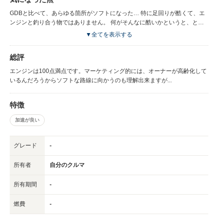
た次第です。 購入前は前車GDBと比べると大きく重くなった印象があった
のですが、大きさはともかく、車重はGDBと変わりません。 エンジンが素
GDBと比べて、あらゆる箇所がソフトになった… 特に足回りが酷くて、エ
晴らしく、特にSIドライブをS#モードとすると、まるでロケットのような
ンジンと釣り合う物ではありません。 何がそんなに酷いかというと、とに
異次元の加速をします。
かくロールをする。 ロール番長と言っても良いぐらいに。 ちょっとキツ目
▼全てを表示する
のコーナーに侵入すると、限界を超えてすぐに「グラッ」と来ます。 あま
りに粘らないので、コーナリングで速い営業車に煽られたりする事も日常茶
総評
飯事です。 スタビが本当に入っているのか疑いたくなるような足です。 も
ちろん、ロールの限界がクルマの限界ではないので、ロールした状態でも速
エンジンは100点満点です。マーケティング的には、オーナーが高齢化して
くは走れるのですが、やはり気持ち良くない。
いるんだろうからソフトな路線に向かうのも理解出来ますが...
特徴
加速が良い
グレード
-
所有者
自分のクルマ
所有期間
-
燃費
-