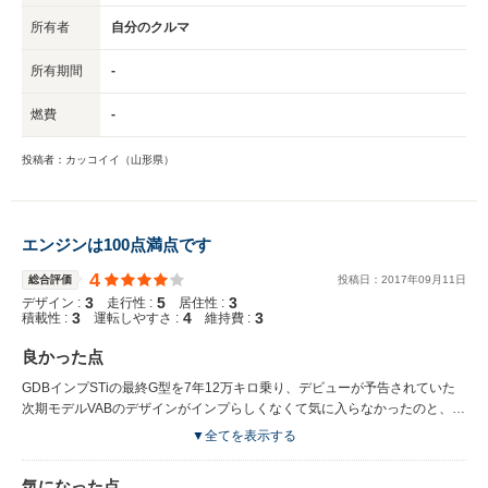
実現により思いのほか不快には感じず。想像してた以上に長距離乗車が可能
所有者
自分のクルマ
で実用性には全く問題なし。 車格に見合わぬ大きめのロードノイズ、ハイ
グリップタイヤを履くスポーツカーの宿命とはいえ、GVBから劇的向上し
所有期間
-
た静粛性が却ってその存在感を強調。 超高張力鋼板の多用はボディ剛性に
一役買うも、ルーフを叩く雨やタイヤが巻き上げる小石などの音がボディ全
燃費
-
体に凄まじく反響し「何事か！？」と驚くことうけあい。 いずれにせよ、
このWRX STIはそういったノイズをも楽しむクルマ、気になる人は最初か
ら買わない方が無難。
投稿者：カッコイイ（山形県）
エンジンは100点満点です
4
総合評価
投稿日：
2017
年
09
月
11
日
3
5
3
デザイン :
走行性 :
居住性 :
3
4
3
積載性 :
運転しやすさ :
維持費 :
良かった点
GDBインプSTiの最終G型を7年12万キロ乗り、デビューが予告されていた
次期モデルVABのデザインがインプらしくなくて気に入らなかったのと、
EJ20の最終モデルになりそうだとの予想で、受注終了目前に駆け込み購入
▼全てを表示する
したものです。 因みにこの時BRZに傾いて契約まで行ったのですが、やは
り40歳を超えてクーペを購入する事の違和感が拭えずにGVBに契約変更し
気になった点