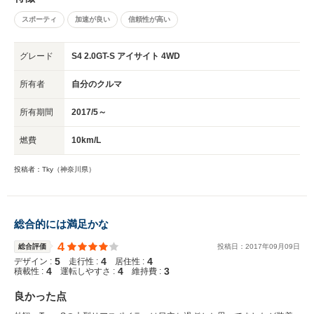
トパフォーマンスがよくアイサイトによる安全性もトップクラスである。も
っと評価されるべき車ではあるがスバルのものづくりももう少し高度化して
スポーティ
加速が良い
信頼性が高い
外車に負けないものにしてほしい。
グレード
S4 2.0GT-S アイサイト 4WD
所有者
自分のクルマ
所有期間
2017/5～
燃費
10km/L
投稿者：Tky（神奈川県）
総合的には満足かな
4
総合評価
投稿日：
2017
年
09
月
09
日
5
4
4
デザイン :
走行性 :
居住性 :
4
4
3
積載性 :
運転しやすさ :
維持費 :
良かった点