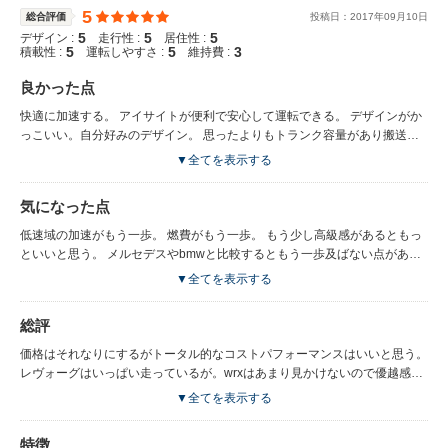
5
総合評価
投稿日：
2017
年
09
月
10
日
5
5
5
デザイン :
走行性 :
居住性 :
5
5
3
積載性 :
運転しやすさ :
維持費 :
良かった点
快適に加速する。 アイサイトが便利で安心して運転できる。 デザインがか
っこいい。自分好みのデザイン。 思ったよりもトランク容量があり搬送に
も便利。 ビルシュタインサスペンションの乗り心地がとてもよく足回りも
▼全てを表示する
よく動いている。
気になった点
低速域の加速がもう一歩。 燃費がもう一歩。 もう少し高級感があるともっ
といいと思う。 メルセデスやbmwと比較するともう一歩及ばない点があ
る。 室内のデザインももう少し高級感があるといいと思う。 d型でアイサ
▼全てを表示する
イトの機能が大幅にアップしたので旧モデルのオーナーとしては少し残念に
思う。
総評
価格はそれなりにするがトータル的なコストパフォーマンスはいいと思う。
レヴォーグはいっぱい走っているが。wrxはあまり見かけないので優越感が
ある。 外車には負けているところも多いが価格を考えるとなかなかいいと
▼全てを表示する
思う。 日本車のセダンではナンバーワンといっても過言ではない。外車の
高級グレードのエンジン性能を兼ね備えているが価格は抑えられていてコス
特徴