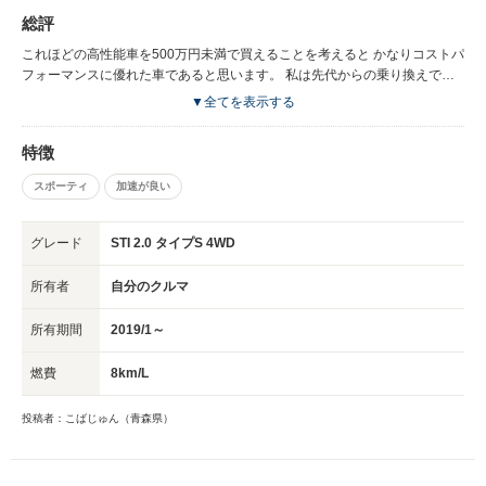
デフォルトはインテリジェンスモードの方が良いと思いました。 任意でデ
総評
フォルトの設定ができれば尚可。
これほどの高性能車を500万円未満で買えることを考えると かなりコストパ
フォーマンスに優れた車であると思います。 私は先代からの乗り換えです
が、購入して大変満足しています。 もうすぐ生産終了となってしまいます
▼全てを表示する
が、 購入を迷っているのであればぜひ購入をお勧めしたいです。
特徴
スポーティ
加速が良い
グレード
STI 2.0 タイプS 4WD
所有者
自分のクルマ
所有期間
2019/1～
燃費
8km/L
投稿者：こばじゅん（青森県）