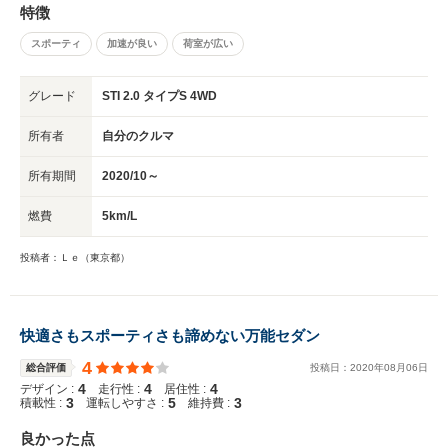
特徴
スポーティ
加速が良い
荷室が広い
グレード
STI 2.0 タイプS 4WD
所有者
自分のクルマ
所有期間
2020/10～
燃費
5km/L
投稿者：Ｌｅ（東京都）
快適さもスポーティさも諦めない万能セダン
4
総合評価
投稿日：
2020
年
08
月
06
日
4
4
4
デザイン :
走行性 :
居住性 :
3
5
3
積載性 :
運転しやすさ :
維持費 :
良かった点