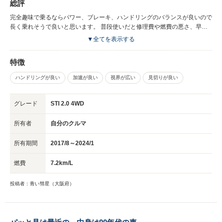
総評
してマシになる) 年々大きくなる内装からの異音。 (特にリアウィンドウ下
のパネル) ブレーキパッドがメタル素材の為、7～8割が街乗りなのにブレー
完全趣味で乗るならパワー、ブレーキ、ハンドリングのバランスが良いので
キディスクに亀裂が入ったり、薄くなって行くのでフロントのブレーキディ
長く乗れそうで良いと思います。 普段使いだと修理費や燃費の悪さ、早め
スクを5年目で交換。 大阪の郊外に住んでいますが、総燃費がリッター
のオイル交換が必要になるので、ある程度の覚悟か金銭的な余裕がないと厳
▼全てを表示する
7.2kmでした。 家族持ちでも何とか維持してきましたが、普段使いだとなか
しいクルマです。 しかしクルマ好きなら1度は所有しても損はないと思いま
なか厳しいので7年目で泣く泣く手放しました。
す。 すごくマジメに作られた2度と発売されないであろう素晴らしいクルマ
特徴
でした。 新車から乗れて良かったです。家族にも感謝しています。
ハンドリングが良い
加速が良い
視界が広い
見切りが良い
グレード
STI 2.0 4WD
所有者
自分のクルマ
所有期間
2017/8～2024/1
燃費
7.2km/L
投稿者：青い彗星（大阪府）