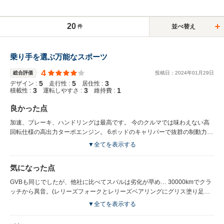
20
並べ替え
件
乗り手を選ぶ万能なスポーツ
4
総合評価
投稿日：
2024
年
01
月
29
日
5
5
3
デザイン :
走行性 :
居住性 :
3
3
1
積載性 :
運転しやすさ :
維持費 :
良かった点
加速、ブレーキ、ハンドリングは最高です。 今のクルマでは味わえない高
回転仕様の高出力ターボエンジン。 6ポッドのキャリパーで抜群の制動力。
少し重いが、忠実に動くハンドリング。 サイドブレーキを引くとセンター
▼全てを表示する
デフがフリーになるので、少しの練習で簡単にサイドブレーキターンも出来
ます。 4ドアなので普段使いも悪くない。
気になった点
GVBも同じでしたが、他社に比べてスバルは劣化が早め… 30000kmでクラ
ッチから異音。(レリーズフォークとレリーズベアリングにグリス塗り足し
て様子見するも変わらず…) 40000kmでGVBやVABの持病と言われてるパワ
▼全てを表示する
ステポンプのオイル漏れが2回。(1回の交換で14万円) 50000kmでウォータ
ーポンプから異音。(交換で6万円) ブレーキペダルから異音。(グリス塗り足