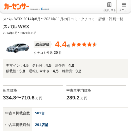
比較リスト
メニュー
スバル WRX 2014年8月〜2021年11月の口コミ・クチコミ・評価・評判一覧
スバル WRX
2014年8月〜2021年11月
4.4
総合評価
点
20
クチコミ件数
件
4.5
4.5
4.0
デザイン :
走行性 :
居住性 :
3.8
4.5
3.2
積載性 :
運転しやすさ :
維持費 :
新車価格
中古車平均価格
334.8〜710.6
289.2
万円
万円
中古車掲載台数
501台
中古車掲載店舗
291店舗