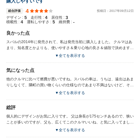
購入しやすいです
4
総合評価
投稿日：
2017
年
09
月
12
日
5
4
3
デザイン :
走行性 :
居住性 :
4
5
-
積載性 :
運転しやすさ :
維持費 :
良かった点
スバルの2014年に発売されて、私は発売当初に購入しました。 クルマはあ
まり、知名度とかよりも、使いやすさ＆乗り心地の良さ＆値段で決めます
ね。デザインはこだわらないタイプですね。まず値段は400万いかないくら
▼全てを表示する
い。全然安い。お店の方にも少し値下げして貰いました！！！ やっぱり、
価格大事です。 新品の値段でも安い方だし、購入の決め手にもなりまし
気になった点
た。 ホワイトを購入しました。 汚れが目立たない面もお気に入りですね！
一度クルマに乗った父が、 これを購入を検討してました！！ 中が広くて気
他のクルマに比べて燃費が悪いですね。スバルの車は。うちは、遠出はあま
に入ったみたいですよ〜
りしなくて、隣町の買い物くらいの仕様なのであまり不満はないけど、それ
でも、燃費わるいなぁ〜〜って思うことはあります。あまり長距離運転しな
▼全てを表示する
い人か、ガソリン代は支給されるのなら、おすすめですね。
総評
個人的にデザインがお気に入りです。 父は身長が175センチあるので、狭い
ことが多いのですが、父も、広くてこのクルマいいね、と気に入ってまし
た！ 室内も、ブラックを取り入れていて、 安いクルマなのにとってもおし
▼全てを表示する
ゃれで、汚れも目立たずいいですね。