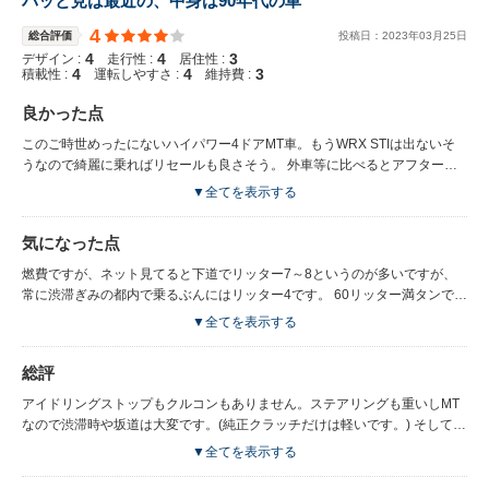
パッと見は最近の、中身は90年代の車
4
総合評価
投稿日：
2023
年
03
月
25
日
4
4
3
デザイン :
走行性 :
居住性 :
4
4
3
積載性 :
運転しやすさ :
維持費 :
良かった点
このご時世めったにないハイパワー4ドアMT車。もうWRX STIは出ないそ
うなので綺麗に乗ればリセールも良さそう。 外車等に比べるとアフターパ
ーツも圧倒的に豊富なので自分好みにカスタム出来ます。 運転するのが楽
▼全てを表示する
しくてこの車で通勤すると仕事にも楽しく行けます！ 以前乗ってたM4との
比較になりますが、車幅も大きくはないので立駐でも停められますし、2リ
気になった点
ッターなので税金も安いです。 意外な部分ですが、結構トランクが広いで
す。
燃費ですが、ネット見てると下道でリッター7～8というのが多いですが、
常に渋滞ぎみの都内で乗るぶんにはリッター4です。 60リッター満タンで
250キロほどしか走りません。この前にM4という直6ターボのMT車に乗っ
▼全てを表示する
てましたが、M4より遥かに燃費は悪いです。 先代と同じEJ20エンジンです
がVABは車重もかなりあって重く感じます。 夏場、クーラーが全く仕事を
総評
しません。 ブレーキが6ポッドなのでダストが凄いし、18インチ以下のホイ
ールは履けないのでスタッドレスを用意するのにお金がかかります。 フロ
アイドリングストップもクルコンもありません。ステアリングも重いしMT
ントリップとリップスカートみたいなやつを付けると、ローダウンしてなく
なので渋滞時や坂道は大変です。(純正クラッチだけは軽いです。) そして今
ても段差や坂で下を擦ります。
時ガソリンを垂れ流して走るような車。 でも確かにEJ20です。 自分は上記
▼全てを表示する
は気にならないので大切に乗り続けます。(ガソリン高いから燃費だけはも
う少しどうにかなってくれたらいいのに。)