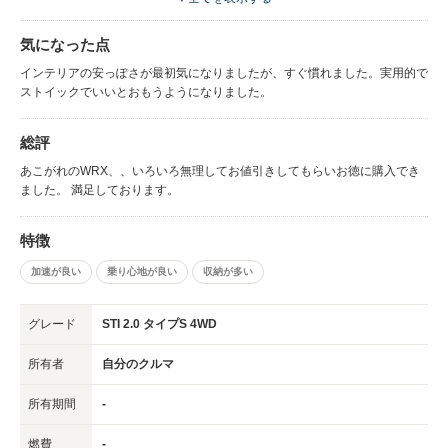
れた場所を選ばないデザインは新たなWRXという車のコンセプトに合って
いる。 他社のような奇をてらった斬新さは無いもののインパネやサブディ
気になった点
スプレイも見やすく使い易いレイアウト。 質感は歴代のWRXの中でも一番
いいと思います。 車両価格は上がっているのに、標準シートがレカロじゃ
インテリアの安っぽさが最初気になりましたが、すぐ慣れました。実用的で
なくなったのだけが悔やまれます。 シート素材は質感が良いが、耐久性に
ストイックでいいとおもうようになりました。
問題があるとの情報を知って3万円程度のシートカバーを装着しまし
た。 燃費や加速感のための味付けなのかわからないが、登りやコーナ
総評
ーが続くコーナーでスムーズに力を取り出そうとすると2５00rpm以上をキ
ープしながら走らなければならず、なんだか2サイクルのバイクのようだな
あこがれのWRX、、いろいろ無理してお値引きしてもらいお徳に購入でき
と思って乗っています。 速く走っていればパワーバンドを外すことは無い
ました。 満足しております。
と思いますが、ランエボと比べてしまうと少し癖があるなという印象。 と
にかく懐が深く、安定性が高い。 スポーツカーし過ぎていないので、路面
の状況や車体状況を必要最低限の情報が伝わり、把握しやすい。 速い車は
特徴
専ら、情報量が多すぎて疲れる傾向にありますが適度な情報量だと思いま
加速が良い
乗り心地が良い
収納が多い
す。 もっと情報量を増やして、スポーツカーらしくしたいならTEINなどの
車高調と純正OPのドロースティフナーやタワーバーは必須になってきま
す。 グリップしている状況かもわかりやすいですが滑りだしてからの修正
グレード
STI 2.0 タイプS 4WD
に余裕があり、本当に安定性の高さを実感します。 低速トルクの評価があ
まりよくありませんがそんなに悪くないとおもいました。
所有者
自分のクルマ
所有期間
-
燃費
-