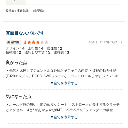
投稿者：宅建勉強中（山梨県）
真面目なスバルです
3
総合評価
投稿日：
2017
年
09
月
15
日
4
4
2
デザイン :
走行性 :
居住性 :
2
5
3
積載性 :
運転しやすさ :
維持費 :
良かった点
・先代と比較してジェントルな外観とそこそこの内装 ・抜群の動力性能
(EJ20エンジン、DCCD-AWDシステム) ・コントロールしやすいブレーキ
(ブレンボ) ・意外と優しい足(ビルシュタイン) ・大人４人が楽に乗れる室内
▼全てを表示する
空間
気になった点
・ホールド感の無い、前のめりなシート ・ストロークが長すぎるクラッチ
とアクセル ・4と6があやふやな6MT ・ペラペラのFフェンダーの板金 ・閉
まらない＆音もイマイチなトランク ・仕上げを放棄したかのような後部席
▼全てを表示する
背後のプラスチックパネル そして、忘れてならない高燃費！