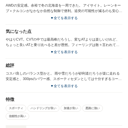
AWDの安定感。余裕で冬の北海道を一周できた。 アイサイト。レーンキー
プ＋クルコンがなかなか自然な制御で便利。追突の可能性が減るのも安心感
あり。 しっかりした車体剛性と足回り。セダンとしてはかなり安定してコ
▼全てを表示する
ーナリングできる。乗り心地も悪くない。
気になった点
やはりCVT。CVTの中では最高峰だろうし、変なATよりは楽しいけれど、
ちょっと良いATと乗り比べると差が歴然。フィーリングは散々言われてい
るとおりだが、騒音も気になる。ミャーミャーと、発情した猫のような…。
▼全てを表示する
ただ、人を乗せた時に変速ショック無しでスムーズな運転ができるのは良
い。 あと、いかにもスバルという感じの車内の軋み音がする。（前のレガ
総評
シィBPもそうだった…）
コスパ良しのバランス型かと。 雨や雪だろうが砂利道だろうが楽に走れる
安定感と、300psのパワー感、スポーティセダンとしては十分すぎるコーナ
リング性能が、300万円台前半で手に入ってしまうという。ゴリゴリのスポ
▼全てを表示する
ーツカーではないので人を乗せて落ち着いた走り方もこなせます。半自動運
転までハイレベルにこなしてくれて。 ネガな部分が気にならなければ、強
特徴
くおすすめできる車です。
スポーティ
ハンドリングが良い
加速が良い
悪路に強い
信頼性が高い