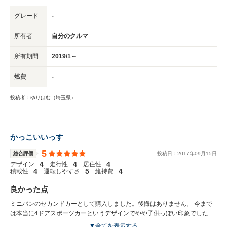
グレード
-
所有者
自分のクルマ
所有期間
2019/1～
燃費
-
投稿者：ゆりはむ（埼玉県）
かっこいいっす
5
総合評価
投稿日：
2017
年
09
月
15
日
4
4
4
デザイン :
走行性 :
居住性 :
4
5
4
積載性 :
運転しやすさ :
維持費 :
良かった点
ミニバンのセカンドカーとして購入しました。後悔はありません。 今まで
は本当に4ドアスポーツカーというデザインでやや子供っぽい印象でしたが
大人なスポーツセダンになりましたね。 ただ「速い」だけでなく、洗練さ
▼全てを表示する