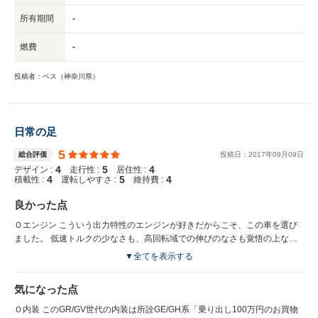
所有期間
-
燃費
-
投稿者：ベス（神奈川県）
日常の足
5
総合評価
投稿日：
2017
年
09
月
09
日
4
5
4
デザイン :
走行性 :
居住性 :
4
5
4
積載性 :
運転しやすさ :
維持費 :
良かった点
Ｏエンジン こういう出力特性のエンジンが好きだからこそ、この車を選び
ました。 低速トルクの少なさも、高回転域での伸びのなさも覚悟の上なの
で、なにも不満はありません。 どちらかというと、吊るしの状態での電制
▼全てを表示する
スロットルセッティングが気に食わず、tactrix OpenPortを使って自分好み
の味付けを見つけるまで二年くらいかかってしまいました。 今はSIドライ
気になった点
ブのインテリジェントモード、スポーツ＃モードは吊るしのまま、スポーツ
モードだけを自分のデータにして使い分けています。 信号待ちなどのゼロ
Ｏ内装 このGR/GV世代の内装は所詮GE/GH系「乗り出し100万円のお買物