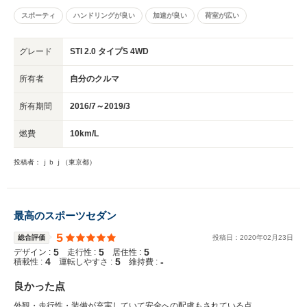
ジ 運転席パワーシート ■STIエアロ・エクステリア系： フロントアンダース
スポーティ
ハンドリングが良い
加速が良い
荷室が広い
ポイラー サイドアンダースポイラー リヤサイドアンダースポイラー リヤア
ンダースポイラー スカートリップ ■STIシャーシ系： フレキシブルタワーバ
ー フレキシブルドロースティフィナー サポートフロントキット フレキシブ
グレード
STI 2.0 タイプS 4WD
ルサポートサブフレームリヤ ラテラルリンクセット ■STIブレーキ系： ドリ
ルドディスク FR ブレーキパッドセットFR（スポーツ＆ストリート用) ロー
所有者
自分のクルマ
ダウンコイルスプリングFR ■HKS関連 ・スーパーターボマフラー ・メタル
キャタライザー ・スパークプラグ ・スーパーハイブリッドフィルター
所有期間
2016/7～2019/3
■ECU ・HKSフラッシュエディター特別仕様版
燃費
10km/L
投稿者：ｊｂｊ（東京都）
最高のスポーツセダン
5
総合評価
投稿日：
2020
年
02
月
23
日
5
5
5
デザイン :
走行性 :
居住性 :
4
5
-
積載性 :
運転しやすさ :
維持費 :
良かった点
外観・走行性・装備が充実していて安全への配慮もされている点