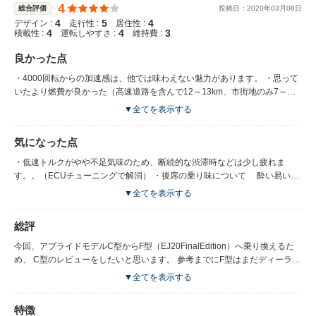
4
総合評価
投稿日：
2020
年
03
月
08
日
4
5
4
デザイン :
走行性 :
居住性 :
4
4
3
積載性 :
運転しやすさ :
維持費 :
良かった点
・4000回転からの加速感は、他では味わえない魅力があります。 ・思って
いたより燃費が良かった（高速道路を含んで12～13km、市街地のみ7～
9km） ・スポーティですがセダンのため、荷室が広い
▼全てを表示する
気になった点
・低速トルクがやや不足気味のため、断続的な渋滞時などは少し疲れま
す。。（ECUチューニングで解消） ・後席の乗り味について 酔い易い方
は、路面からの突き上げ感が多少気になるかと思います。（家族の感想）
▼全てを表示する
STIパーツのフレキシブルサポートサブフレームリヤ、ラテラルリンクセ
ットを付けてから 全体的な乗り心地は良くなりました。このタイプの車
総評
では、好き嫌いが分かれるところだと思います
今回、アプライドモデルC型からF型（EJ20FinalEdition）へ乗り換えるた
め、 C型のレビューをしたいと思います。 参考までにF型はまだディーラー
ー試乗レベルでの感想となりますが、 C型にSTI系パーツを付けていた時と
▼全てを表示する
乗り味の感覚が近かったので、前期型の楽しみ方と後期型の楽しみ方が そ
れぞれあるのかなと思いました。 以下のパーツを取り付けた前後での感想
特徴
も含まれます。 ■メーカーオプション アドバンスドセイフティーパッケー