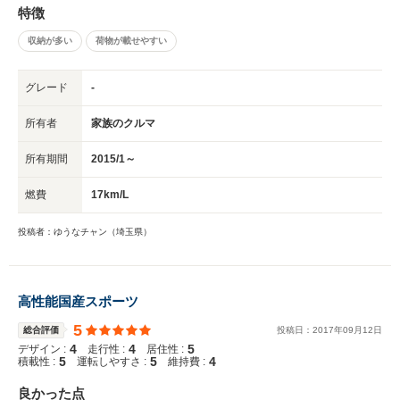
特徴
収納が多い
荷物が載せやすい
グレード
-
所有者
家族のクルマ
所有期間
2015/1～
燃費
17km/L
投稿者：ゆうなチャン（埼玉県）
高性能国産スポーツ
5
総合評価
投稿日：
2017
年
09
月
12
日
4
4
5
デザイン :
走行性 :
居住性 :
5
5
4
積載性 :
運転しやすさ :
維持費 :
良かった点