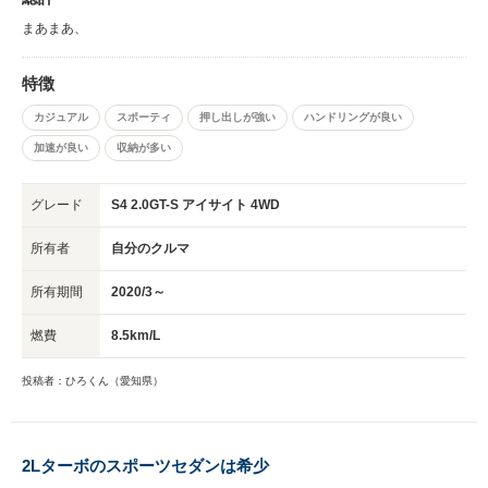
まあまあ、
特徴
カジュアル
スポーティ
押し出しが強い
ハンドリングが良い
加速が良い
収納が多い
グレード
S4 2.0GT-S アイサイト 4WD
所有者
自分のクルマ
所有期間
2020/3～
燃費
8.5km/L
投稿者：ひろくん（愛知県）
2Lターボのスポーツセダンは希少