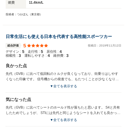
燃費
11.4km/L
投稿者：つかぽん（東京都）
日常生活にも使える日本を代表する高性能スポーツカー
5
総合評価
投稿日：
2019
年
11
月
12
日
5
5
4
デザイン :
走行性 :
居住性 :
3
4
3
積載性 :
運転しやすさ :
維持費 :
良かった点
先代（GVB）に比べて低回転のトルクが良くなっており、街乗りはしやす
くなった印象です。 信号機からの発進でも、もたつくことが少なくなりま
した。 SIドライブをインテリジェンスモードにした時は、 WRXとは思えな
▼全てを表示する
いほど滑らかな加速・走りをします。 しかし、一度、SIドライブをSかS#
モードにしてアクセルを踏めば、 シートから頭が離れなくなるほどの異次
気になった点
元の加速をします。 ハンドリングも先代に比べて滑らかになった気がしま
す。 先代は結構、路面状態の影響をダイレクトに受ける感じがしましたが
先代（GVB）に比べてシートのホールド性が落ちたと思います。 S4と共有
そういった感じがなくなりました。 車内に関しては静音性もたいぶ先代と
したためでしょうが、 STIには先代と同じようなシートを入れても良かった
比べて向上しています。 但し、他のスポーツセダンと比べるとまだ改善の
のではと思います。 エンジン始動時のSIドライブのデフォルトがSモードに
▼全てを表示する
余地はあると思います。
なっています。 街乗りでSモードはオーバースペックなので、 個人的には