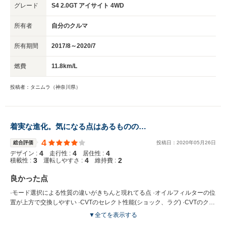
グレード
S4 2.0GT アイサイト 4WD
所有者
自分のクルマ
所有期間
2017/8～2020/7
燃費
11.8km/L
投稿者：タニムラ（神奈川県）
着実な進化。気になる点はあるものの…
4
総合評価
投稿日：
2020
年
05
月
26
日
4
4
4
デザイン :
走行性 :
居住性 :
3
4
2
積載性 :
運転しやすさ :
維持費 :
良かった点
·モード選択による性質の違いがきちんと現れてる点 ·オイルフィルターの位
置が上方で交換しやすい ·CVTのセレクト性能(ショック、ラグ) ·CVTのクロ
スステップ(メーターとの協調含む) ·視界の広さ ·エアコン操作ダイヤル ·全
▼全てを表示する
席オートのパワーウインドウスイッチ