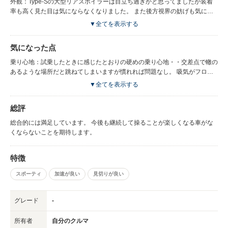
外観：Type-Sの大型リアスポイラーは目立ち過ぎかと思ってましたが装着
率も高く見た目は気にならなくなりました。 また後方視界の妨げも気にな
らず邪魔になりませんでした。 個人的にはトランクスポイラーくらいで、
▼全てを表示する
おとなしめの概観が良かったのですが慣れてきました！ ただし、ディーラ
ーオプションのSTIのフロントスポイラー+スカートリップは傾斜の付いた
気になった点
箇所で段差がある場合などでよく当たります・・バンパー本体に当たる前に
ヒットするので消耗パーツと思えばいいでしょう。 内観：質感は以前の
乗り心地：試乗したときに感じたとおりの硬めの乗り心地・・交差点で轍の
GH8と比べれば良くなってますが中身はほぼほぼレヴォーグ！ ところどこ
あるような場所だと跳ねてしまいますが慣れれば問題なし。 吸気がフロン
ろにSTIのロゴがある程度、メーターもほぼ共通ですよね。 シートはオプシ
トグリルのところから上に上がったとこに今までのと同じインテークがある
▼全てを表示する
ョンでもいいからスポーツシートが欲しいと思いました。 エンジン： 良く
が新鮮とゆうか直接導風できるよになると良い・・夏場など本来の性能が発
回るエンジンでついつい高回転よりにしていることがあります。 乗り始め
揮されているのか不安かつ冷却が気になります。
総評
当初は発進時のトルクが薄く感じてましたがいまは全く気になりません。
※SI-DRIVEは[I]モードで乗ることが多いです。 自分の乗り方だと[S]、[S#]
総合的には満足しています。 今後も継続して操ることが楽しくなる車がな
はギクシャクしてしまうのとトルクの出方がエンジン回転数に合わせてスム
くならないことを期待します。
ーズなのが好み。 走行：標準タイヤですが良くまがり、以前のGH8では感
じなかった横Gを感じながらカーブを通過していきます。 サーキット走るわ
けではないので極端な走行しないのでWRXが勿体無いくらいですが・・
特徴
スポーティ
加速が良い
見切りが良い
グレード
-
所有者
自分のクルマ