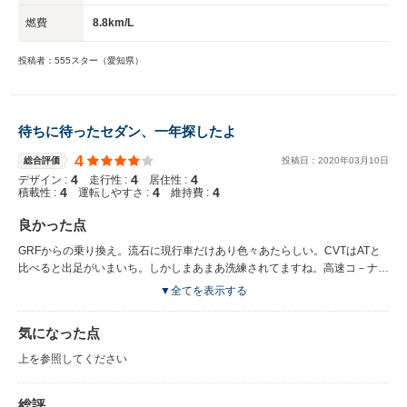
燃費
8.8km/L
投稿者：555スター（愛知県）
待ちに待ったセダン、一年探したよ
4
総合評価
投稿日：
2020
年
03
月
10
日
4
4
4
デザイン :
走行性 :
居住性 :
4
4
4
積載性 :
運転しやすさ :
維持費 :
良かった点
GRFからの乗り換え。流石に現行車だけあり色々あたらしい。CVTはATと
比べると出足がいまいち。しかしまあまあ洗練されてますね。高速コ－ナ－
はどっちもどっち．アイサイトは、レ－ンキ－プがうるさい。トランクルー
▼全てを表示する
ムは広いが、ハッチバックに比べると使い勝手が良くない。シートホ－ルド
はGRFよりはいいかな。エンジンの違いで、ドッカンタ－ボではないな。
気になった点
上を参照してください
総評