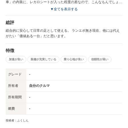
スタート時はインテリジェントモードで動きだし、スピードが乗ったところ
車」の内装に、レカロシートが入った程度の差なので、こんなもんでしょ
でスポーツモードに切り替え、高速などのインターチェンジで本線に合流し
う。
▼全てを表示する
たり、追い越し車線でスパッと追い越したい時だけスポーツ＃モードを使
う。 シフトノブのすぐそばにSIドライブのロータリースイッチがあるおか
総評
げで、副変速機のような感覚でしょっちゅうモードを切り替えて乗っていま
す。 Ｏ走行 夏季の高温な路面から雨天時の路面、高速道路やサーキットの
総合的に安心して日常の足として使える。 ランエボ無き現在、他には代え
ような路面から田舎道の継ぎ接ぎな路面などあらゆる条件の舗装路から、フ
がたい「価値ある一台」だと思います。
ラットダート、圧雪路など、全天候対応で頼もしい、安心の走行性能を持っ
ています。 〇乗り心地 純正の脚はさすがに10年10万キロを考慮した設計な
だけあって、耐久性は充分にあります。 もちろん尖がった乗り方をする層
特徴
には物足りないかもしれませんが、路面を選ばない車高の高さ、ある程度攻
加速が良い
装備が充実している
乗り心地が良い
信頼性が高い
め込んで行っても十分応えてくれる懐の深い脚はちょっぴり気に入っていた
りします。
グレード
-
所有者
自分のクルマ
所有期間
-
燃費
-
投稿者：ふくしん