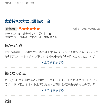
投稿者：ドロイド（大分県）
家族持ちの方には最高の一台！
5
総合評価
投稿日：
2017
年
09
月
11
日
5
4
5
デザイン :
走行性 :
居住性 :
5
4
3
積載性 :
運転しやすさ :
維持費 :
良かった点
とても素晴らしい車です。 妻も運転するという点と子供がいるという点か
ら4ドアのオートマチック車という枠の中からS4を購入しました。 デザイ
ンはスポーティーでありながら、アイサイトが搭載されており、安全性能も
▼全てを表示する
高く非常に満足してます。 また4WDでありながら、実質燃費も平均
11.5km/Lとそれなりに悪くないところも高評価にあたると思います。 トラ
気になった点
ンクススペースも広く確保されており、ベビーカーやその他の荷物も問題な
く乗せることが出来ます。
気になった点を挙げるとすれば、２点あります。 １点目は足回りについて
です。 購入前からネット上では足回りが硬いとの評価があったので、それ
なりに覚悟はしておりましたが、やはり少し固めかなという印象を持ちまし
▼全てを表示する
た。(うちの子供はいつも問題なく車内で爆睡しておりますが...) スポーツカ
ーの部類で言えば普通なのかもしれませんが、スポーツセダンの部類では固
総評
めのほうなのかなと感じます。 ２点目はルームランプについてです。 ルー