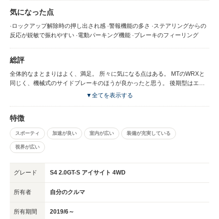
気になった点
·ロックアップ解除時の押し出され感 ·警報機能の多さ ·ステアリングからの
反応が鋭敏で振れやすい ·電動パーキング機能 ·ブレーキのフィーリング
総評
全体的なまとまりはよく、満足。 所々に気になる点はある。 MTのWRXと
同じく、機械式のサイドブレーキのほうが良かったと思う。 後期型はエア
コン操作ダイヤルが、ダイヤルではなくなってしまったので残念に思う。
▼全てを表示する
ミラーはボディ同色か、黒統一のほうが締まって見えると思った。
特徴
スポーティ
加速が良い
室内が広い
装備が充実している
視界が広い
グレード
S4 2.0GT-S アイサイト 4WD
所有者
自分のクルマ
所有期間
2019/6～