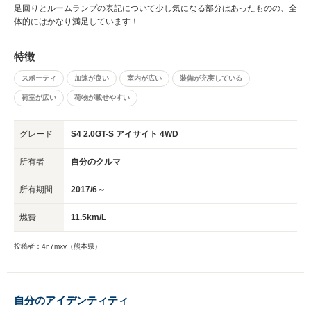
ム内のミドルランプ？の規格についてネット上ではT10×31と表記されてま
足回りとルームランプの表記について少し気になる部分はあったものの、全
したが、実際につけようとすると、かなり無理やりつけるようなかたちとな
体的にはかなり満足しています！
りました。(一応装着はできました。) 後日T10×29を購入し付け替えたとこ
ろ、丁度良いサイズでした。
特徴
スポーティ
加速が良い
室内が広い
装備が充実している
荷室が広い
荷物が載せやすい
グレード
S4 2.0GT-S アイサイト 4WD
所有者
自分のクルマ
所有期間
2017/6～
燃費
11.5km/L
投稿者：4n7mxv（熊本県）
自分のアイデンティティ