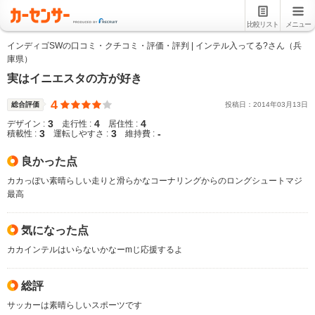
比較リスト
メニュー
インディゴSWの口コミ・クチコミ・評価・評判 | インテル入ってる?さん（兵
庫県）
実はイニエスタの方が好き
4
総合評価
投稿日：
2014
年
03
月
13
日
3
4
4
デザイン :
走行性 :
居住性 :
3
3
-
積載性 :
運転しやすさ :
維持費 :
良かった点
カカっぽい素晴らしい走りと滑らかなコーナリングからのロングシュートマジ
最高
気になった点
カカインテルはいらないかなーmじ応援するよ
総評
サッカーは素晴らしいスポーツです