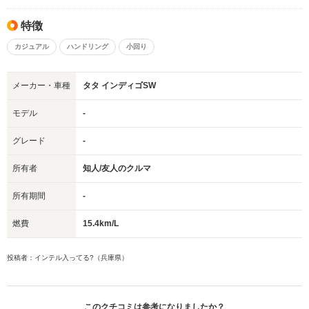
特徴
カジュアル
ハンドリング
小回り
メーカー・車種
タタ インディゴSW
モデル
-
グレード
-
所有者
知人/友人のクルマ
所有期間
-
燃費
15.4km/L
投稿者：インテル入ってる?（兵庫県）
このクチコミは参考になりましたか？