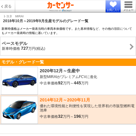
戻る
お気に入り
メニュー
トヨタ MIRAI
2018年10月～2019年9月生産モデルのグレード一覧
新車時価格はメーカー発表当時の車両本体価格です。また基本情報など、その他の項目について
もメーカー発表時の情報に基いています。
ベースモデル
727
新車時価格
万円(税込)
モデル・グレード一覧
2020年12月～生産中
新型MIRAIがプレミアムFCVに進化
92
445
中古車価格
万円～
万円
2014年12月～2020年11月
優れた環境性能と利便性を実現した世界初の市販型燃料電
池車
32
196
中古車価格
万円～
万円