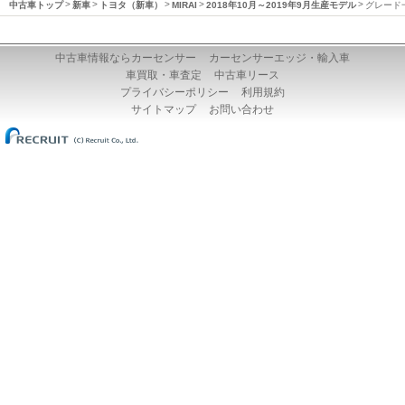
中古車トップ
新車
トヨタ（新車）
MIRAI
2018年10月～2019年9月生産モデル
グレード
中古車情報ならカーセンサー
カーセンサーエッジ・輸入車
車買取・車査定
中古車リース
プライバシーポリシー
利用規約
サイトマップ
お問い合わせ