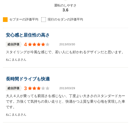
運転のしやすさ
3.6
セプターの評価平均
現行のセダンの評価平均
安心感と居住性の高さ
4
総合評価
2013/03/30
スタイリングが今風な感じで、若い人にも好かれるデザインだと思います。
ねこまんまさん
長時間ドライブも快適
3
総合評価
2013/03/29
大人４人が乗っても窮屈さを感じない、丁度よい大きさのスタンダードカー
です。力強くて気持ちの良い走りと、快適かつ上質な乗り心地を実現した車
です。
ねこまんまさん