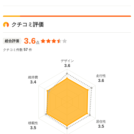
プターの名で逆輸入し発売。ワゴンが先行して日本
上陸を果たしていたが、2カ月遅れでセダンもデビュ
ー。FFの駆動方式を生かした3ナンバーボディに
は、室内幅1510mmというゆとりのキャビンがパッ
クチコミ評価
ケージングされる。トランク容量も517Lという、当
時クラストップレベルの収納力を確保していた。エ
ンジンの3LのV6と2.2Lの直4はワゴンと同じ。電子
3.6
総合評価
点
制御サスやトラクションコントロールといった当時
最先端だった装備が奢られたグレードも用意されて
57
クチコミ件数
件
いた。(1992.11)
デザイン
3.6
走行性
維持費
3.6
3.4
居住性
積載性
3.5
3.5