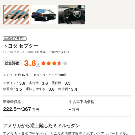
生産終了モデル
トヨタ セプター
1992年11月～1996年12月生産モデルのカタログ
3.6
総合評価
点
クチコミ件数
57
件 ｜ セダンランキング
289
位
3.6
3.6
3.5
デザイン :
走行性 :
居住性 :
3.5
3.6
3.4
積載性 :
運転しやすさ :
維持費 :
新車時価格
中古車平均価格
222.5〜367
-
万円
万円
アメリカから逆上陸したミドルセダン
アメリカトヨタで生産され、カムリの名前で販売されていたアッパーミドルクラスセダンを、日本でセプターの名で逆輸入し発売。ワゴンが先行して日本上陸を果たしていたが、2カ月遅れでセダンもデビュー。FFの駆動方式を生かした3ナンバーボディには、室内幅1510mmというゆとりのキャビンがパッケージングされる。トランク容量も517Lという、当時クラストップレベルの収納力を確保していた。エンジンの3LのV6と2.2Lの直4はワゴンと同じ。電子制御サスやトラクションコントロールといった当時最先端だった装備が奢られたグレードも用意されていた。(1992.11)