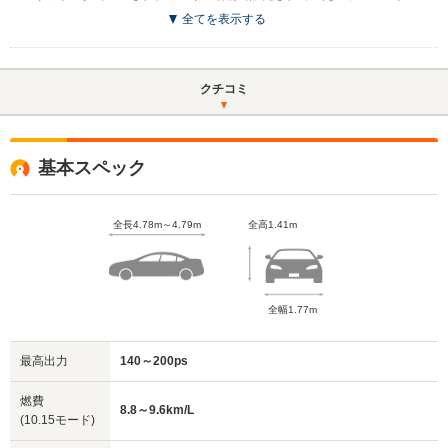
全てを表示する
クチコミ
基本スペック
全長4.78m～4.79m
全高1.41m
全幅1.77m
最高出力
140～200ps
燃費
8.8～9.6km/L
(10.15モード)