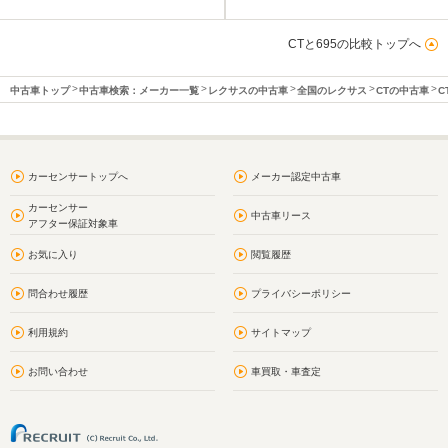
CTと695の比較トップへ
中古車トップ
中古車検索：メーカー一覧
レクサスの中古車
全国のレクサス
CTの中古車
C
カーセンサートップへ
メーカー認定中古車
カーセンサー
中古車リース
アフター保証対象車
お気に入り
閲覧履歴
問合わせ履歴
プライバシーポリシー
利用規約
サイトマップ
お問い合わせ
車買取・車査定