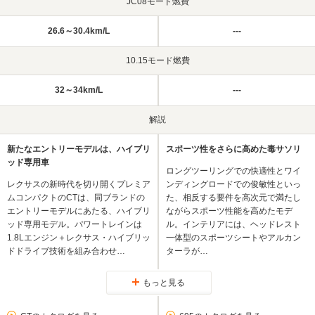
JC08モード燃費
26.6～30.4km/L
---
10.15モード燃費
32～34km/L
---
解説
新たなエントリーモデルは、ハイブリ
スポーツ性をさらに高めた毒サソリ
ッド専用車
ロングツーリングでの快適性とワイ
レクサスの新時代を切り開くプレミア
ンディングロードでの俊敏性といっ
ムコンパクトのCTは、同ブランドの
た、相反する要件を高次元で満たし
エントリーモデルにあたる、ハイブリ
ながらスポーツ性能を高めたモデ
ッド専用モデル。パワートレインは
ル。インテリアには、ヘッドレスト
1.8Lエンジン＋レクサス・ハイブリッ
一体型のスポーツシートやアルカン
ドドライブ技術を組み合わせ…
ターラが…
もっと見る