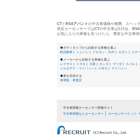
CT
と
RS4アバント
の中古車価格や燃費、スペッ
現在カーセンサーでは
CT
の中古車は515台、
RS
お気に入りの車種を見つけたら、豊富な中古車情
◆ボディタイプから比較する車種を選ぶ
軽自動車
|
ミニバン
|
クロカン・SUV
|
セダン
|
ステ
◆メーカーから比較する車種を選ぶ
レクサス
|
トヨタ
|
日産
|
ホンダ
|
マツダ
|
スバル
|
メルセデス・マイバッハ
|
ＡＭＧ
|
マイバッハ
◆車を売却する
車買取・車査定
中古車情報カーセンサー関連サイト
中古車情報ならカーセンサー
カーセンサーエッジ・