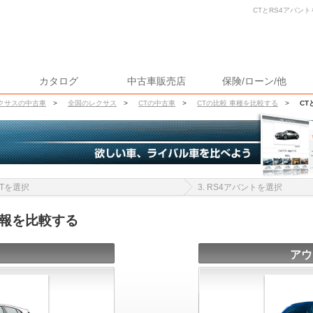
CTとRS4アバント
カタログ
中古車販売店
保険/ローン/他
クサスの中古車
>
全国のレクサス
>
CTの中古車
>
CTの比較 車種を比較する
>
CT
 CTを選択
3. RS4アバントを選択
情報を比較する
アウ