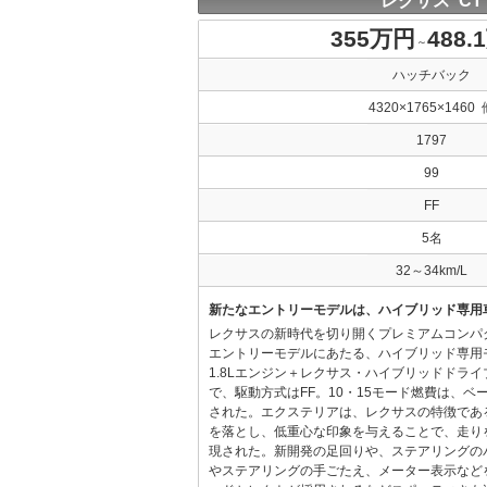
レクサス CT
355万円
488.
～
ハッチバック
4320×1765×1460 
1797
99
FF
5名
32～34km/L
新たなエントリーモデルは、ハイブリッド専用
レクサスの新時代を切り開くプレミアムコンパ
エントリーモデルにあたる、ハイブリッド専用
1.8Lエンジン＋レクサス・ハイブリッドドラ
で、駆動方式はFF。10・15モード燃費は、ベース
された。エクステリアは、レクサスの特徴であ
を落とし、低重心な印象を与えることで、走り
現された。新開発の足回りや、ステアリングの
やステアリングの手ごたえ、メーター表示など