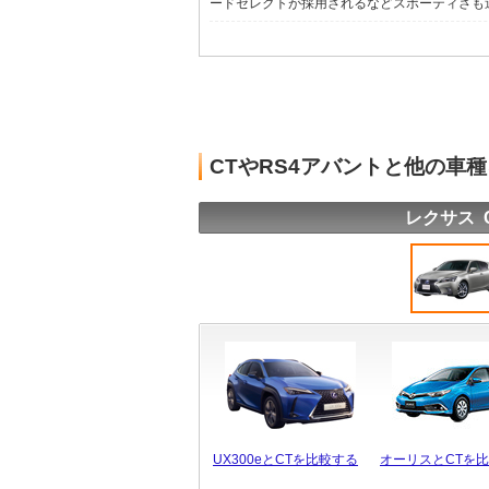
ードセレクトが採用されるなどスポーティさも追求
CTやRS4アバントと他の車
レクサス 
UX300eとCTを比較する
オーリスとCTを