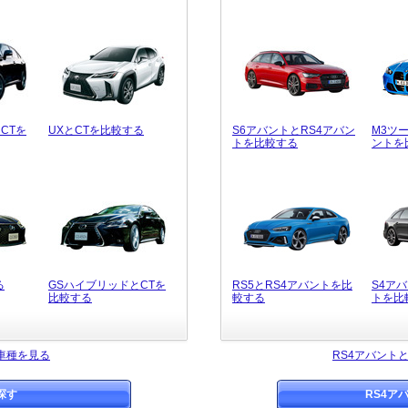
CTを
UXとCTを比較する
S6アバントとRS4アバン
M3ツ
トを比較する
ントを
る
GSハイブリッドとCTを
RS5とRS4アバントを比
S4ア
比較する
較する
トを比
車種を見る
RS4アバント
探す
RS4ア