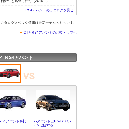
便性も高められた（2019.1）
RS4アバントのカタログを見る
※カタログスペック情報は最新モデルのものです。
CTとRS4アバントの比較トップへ
ィ RS4アバント
とRS4アバントを比
S5アバントとRS4アバン
トを比較する