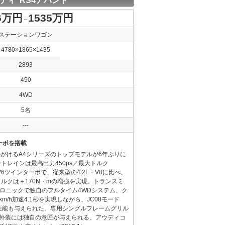
ディ RS4アバント
6万円
1535万円
～
ステーションワゴン
4780×1865×1435
2893
450
4WD
5名
---
ターボを搭載
手がけるA4シリーズのトップモデルが6年ぶりに
トレインは最高出力450ps／最大トルク
・V6ツインターボで、従来型の4.2L・V8に比べ、
ルクは＋170N・mの増強を実現。トランスミ
トロニックで独自のフルタイム4WDシステム、ク
km/h加速4.1秒を実現しながら、JC08モード
燃費性能も与えられた。専用シングルフレームグリル
内外装には独自の意匠が与えられる。アウディコ