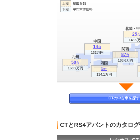
北陸・甲
25
148.5
中国
14
台
関西
132万円
87
台
九州
168.6万円
59
台
四国
5
158.2万円
台
134.1万円
CTの中古車を探す
CTとRS4アバントのカタロ