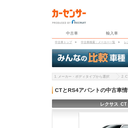
中古車
輸入車
中古車トップ
>
中古車検索：メーカー一覧
>
レ
1. メーカー・ボディタイプから選択
2.
CTとRS4アバントの中古車
レクサス CT