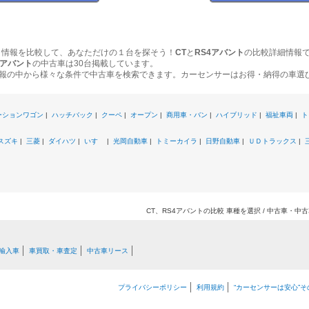
ク情報を比較して、あなただけの１台を探そう！
CT
と
RS4アバント
の比較詳細情報
4アバント
の中古車は30台掲載しています。
報の中から様々な条件で中古車を検索できます。カーセンサーはお得・納得の車選
ーションワゴン
|
ハッチバック
|
クーペ
|
オープン
|
商用車・バン
|
ハイブリッド
|
福祉車両
|
ト
スズキ
|
三菱
|
ダイハツ
|
いすゞ
|
光岡自動車
|
トミーカイラ
|
日野自動車
|
ＵＤトラックス
|
CT、RS4アバントの比較 車種を選択 / 中古車・
輸入車
車買取・車査定
中古車リース
プライバシーポリシー
利用規約
“カーセンサーは安心”そ