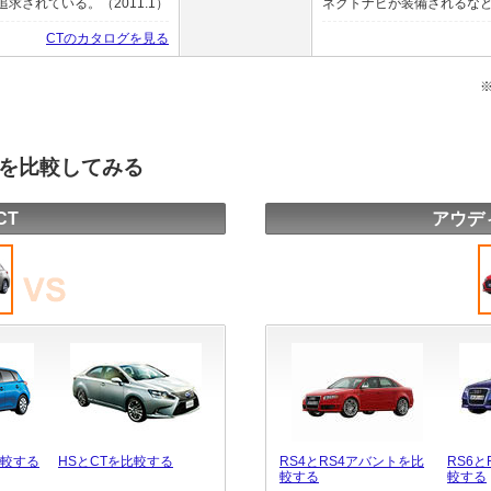
されている。（2011.1）
ネクトナビが装備されるなど利
CTのカタログを見る
種を比較してみる
CT
アウデ
比較する
HSとCTを比較する
RS4とRS4アバントを比
RS6
較する
較する