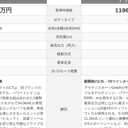
アウ
1万円
119
新車時価格
ボディタイプ
他
全長x全幅x全高(mm)
排気量(cc)
最高出力（馬力）
駆動方式
乗車定員
10.15モード燃費
車
新開発の2.9L・V6ツイン
クトのCTは、同ブランドの
アウディスポーツGmbHが
モデル。パワートレインは
フルモデルチェンジ。パワー
イブ技術を組み合わせた1種類
600N・mを発生する2.9L
モデルで34.0km/Lが実現
最高出力は同じながら最大ト
るロングルーフを採用。車高
ッションは8速ATのティプ
解説
を感じさせるシルエットが実
ワトロが採用される。0-100
パドルシフト、加速フィール
11.2km/Lという優れた
を切り替え可能なドライブモ
やSスポーツシートなど、