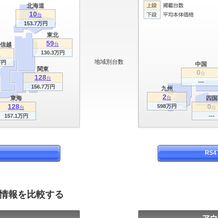
北海道
10
台
153.7万円
東北
59
信越
台
130.3万円
台
地域別台数
万円
中国
関東
0
台
128
台
---
156.7万円
九州
2
東海
台
四国
128
0
598万円
台
台
157.1万円
---
RS
グ情報を比較する