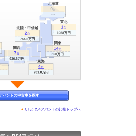
北海道
0
台
---
東北
1
北陸・甲信越
台
2
1058万円
台
744.5万円
関東
関西
14
台
7
台
820万円
936.6万円
東海
4
台
761.8万円
4アバントの中古車を探す
CTとRS4アバントの比較トップへ