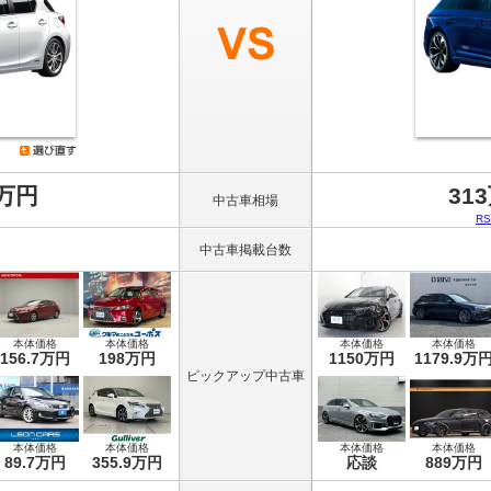
8万円
31
中古車相場
R
中古車掲載台数
本体価格
本体価格
本体価格
本体価格
156.7万円
198万円
1150万円
1179.9万
ピックアップ中古車
本体価格
本体価格
本体価格
本体価格
89.7万円
355.9万円
応談
889万円