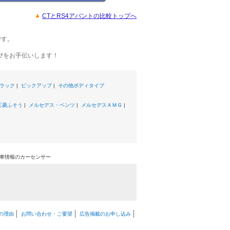
CTとRS4アバントの比較トップへ
です。
びをお手伝いします！
ラック
|
ピックアップ
|
その他ボディタイプ
三菱ふそう
|
メルセデス・ベンツ
|
メルセデスＡＭＧ
|
中古車情報のカーセンサー
の理由
お問い合わせ・ご要望
広告掲載のお申し込み