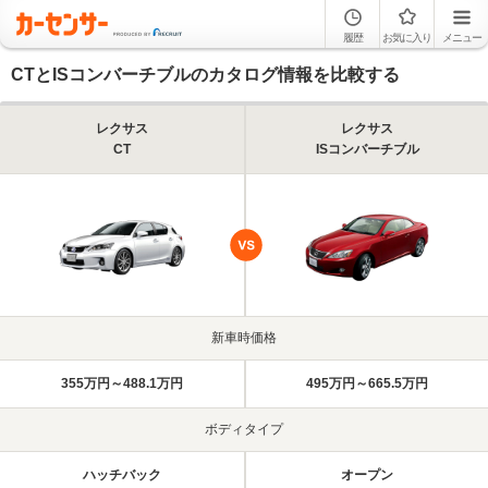
履歴
お気に入り
メニュー
CTとISコンバーチブルのカタログ情報を比較する
レクサス
レクサス
CT
ISコンバーチブル
新車時価格
355万円～488.1万円
495万円～665.5万円
ボディタイプ
ハッチバック
オープン