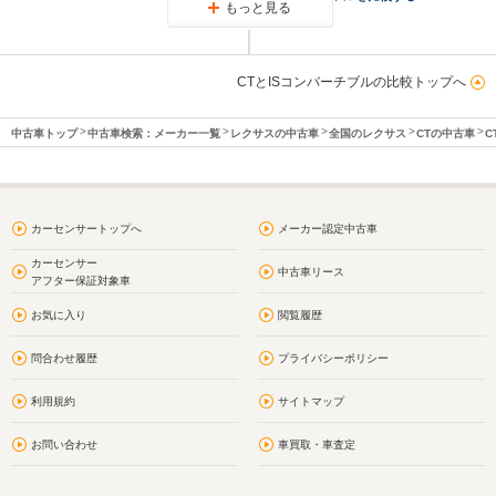
もっと見る
CTとISコンバーチブルの比較トップへ
中古車トップ
中古車検索：メーカー一覧
レクサスの中古車
全国のレクサス
CTの中古車
C
カーセンサートップへ
メーカー認定中古車
カーセンサー
中古車リース
アフター保証対象車
お気に入り
閲覧履歴
問合わせ履歴
プライバシーポリシー
利用規約
サイトマップ
お問い合わせ
車買取・車査定