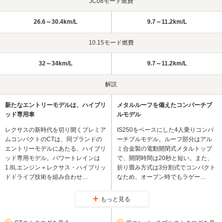
JC08モード燃費
26.6～30.4km/L
9.7～11.2km/L
10.15モード燃費
32～34km/L
9.7～11.2km/L
解説
新たなエントリーモデルは、ハイブリ
メタルルーフを備えたコンバーチブ
ッド専用車
ルモデル
レクサスの新時代を切り開くプレミア
IS250をベースにした4人乗りコンバ
ムコンパクトのCTは、同ブランドの
ーチブルモデル。ルーフ部分はアル
エントリーモデルにあたる、ハイブリ
ミ合金製の電動開閉式メタルトップ
ッド専用モデル。パワートレインは
で、開閉時間は20秒と短い。また、
1.8Lエンジン＋レクサス・ハイブリッ
折り畳み方式は3分割式でコンパクト
ドドライブ技術を組み合わせ…
なため、オープン時でもラゲー…
もっと見る