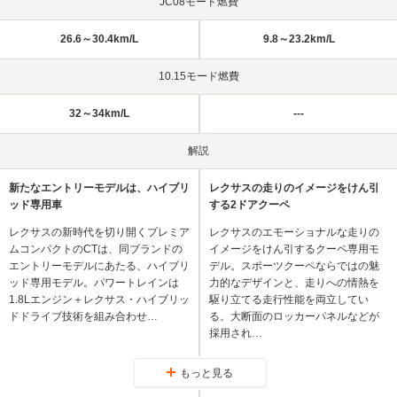
JC08モード燃費
26.6～30.4km/L
9.8～23.2km/L
10.15モード燃費
32～34km/L
---
解説
新たなエントリーモデルは、ハイブリ
レクサスの走りのイメージをけん引
ッド専用車
する2ドアクーペ
レクサスの新時代を切り開くプレミア
レクサスのエモーショナルな走りの
ムコンパクトのCTは、同ブランドの
イメージをけん引するクーペ専用モ
エントリーモデルにあたる、ハイブリ
デル。スポーツクーペならではの魅
ッド専用モデル。パワートレインは
力的なデザインと、走りへの情熱を
1.8Lエンジン＋レクサス・ハイブリッ
駆り立てる走行性能を両立してい
ドドライブ技術を組み合わせ…
る。大断面のロッカーパネルなどが
採用され…
もっと見る