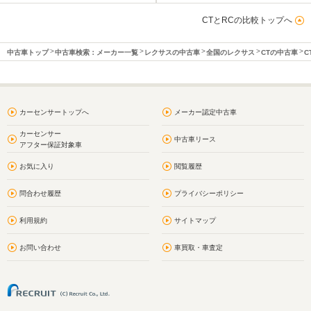
CTとRCの比較トップへ
中古車トップ
中古車検索：メーカー一覧
レクサスの中古車
全国のレクサス
CTの中古車
C
カーセンサートップへ
メーカー認定中古車
カーセンサー
中古車リース
アフター保証対象車
お気に入り
閲覧履歴
問合わせ履歴
プライバシーポリシー
利用規約
サイトマップ
お問い合わせ
車買取・車査定