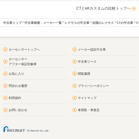
CTとeKカスタムの比較トップへ
中古車トップ
中古車検索：メーカー一覧
レクサスの中古車
全国のレクサス
CTの中古車
C
カーセンサートップへ
メーカー認定中古車
カーセンサー
中古車リース
アフター保証対象車
お気に入り
閲覧履歴
問合わせ履歴
プライバシーポリシー
利用規約
サイトマップ
お問い合わせ
車買取・車査定