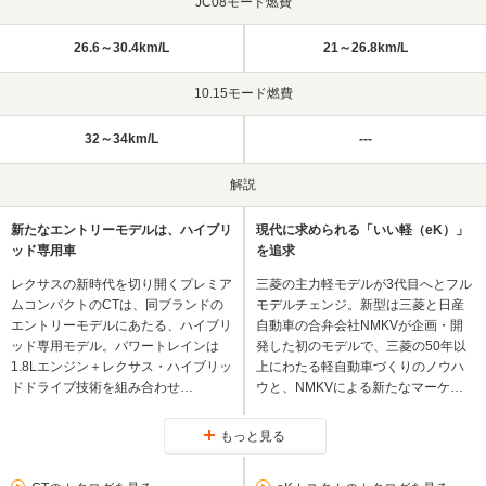
JC08モード燃費
26.6～30.4km/L
21～26.8km/L
10.15モード燃費
32～34km/L
---
解説
新たなエントリーモデルは、ハイブリ
現代に求められる「いい軽（eK）」
ッド専用車
を追求
レクサスの新時代を切り開くプレミア
三菱の主力軽モデルが3代目へとフル
ムコンパクトのCTは、同ブランドの
モデルチェンジ。新型は三菱と日産
エントリーモデルにあたる、ハイブリ
自動車の合弁会社NMKVが企画・開
ッド専用モデル。パワートレインは
発した初のモデルで、三菱の50年以
1.8Lエンジン＋レクサス・ハイブリッ
上にわたる軽自動車づくりのノウハ
ドドライブ技術を組み合わせ…
ウと、NMKVによる新たなマーケ…
もっと見る