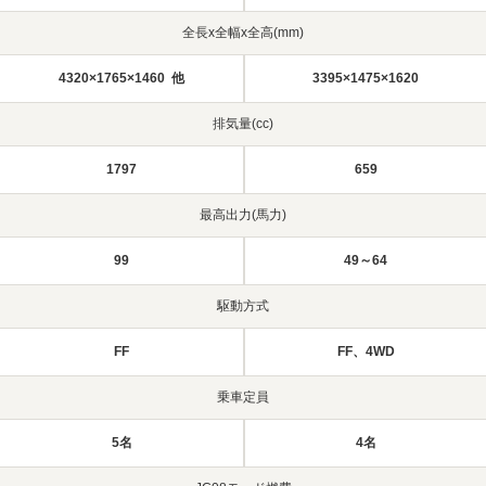
全長x全幅x全高(mm)
4320×1765×1460 他
3395×1475×1620
排気量(cc)
1797
659
最高出力(馬力)
99
49～64
駆動方式
FF
FF、4WD
乗車定員
5名
4名