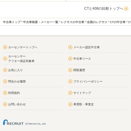
CTと408の比較トップへ
中古車トップ
中古車検索：メーカー一覧
レクサスの中古車
全国のレクサス
CTの中古車
C
カーセンサートップへ
メーカー認定中古車
カーセンサー
中古車リース
アフター保証対象車
お気に入り
閲覧履歴
問合わせ履歴
プライバシーポリシー
利用規約
サイトマップ
お問い合わせ
車買取・車査定