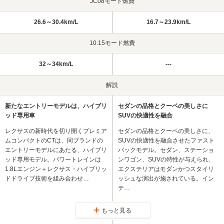
JC08モード燃費
26.6～30.4km/L
16.7～23.9km/L
10.15モード燃費
32～34km/L
---
解説
新たなエントリーモデルは、ハイブリ
セダンの品格とクーペの美しさに
ッド専用車
SUVの快適性を融合
レクサスの新時代を切り開くプレミア
セダンの品格とクーペの美しさに、
ムコンパクトのCTは、同ブランドの
SUVの快適性を融合させたファスト
エントリーモデルにあたる、ハイブリ
バックモデル。セダン、ステーショ
ッド専用モデル。パワートレインは
ンワゴン、SUVの特性が与えられ、
1.8Lエンジン＋レクサス・ハイブリッ
エクステリアはモダンかつスタイリ
ドドライブ技術を組み合わせ…
ッシュな演出が施されている。イン
テ…
もっと見る