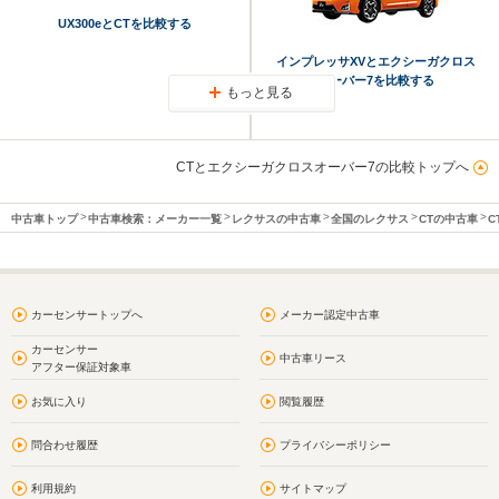
UX300eとCTを比較する
インプレッサXVとエクシーガクロス
オーバー7を比較する
もっと見る
CTとエクシーガクロスオーバー7の比較トップへ
中古車トップ
中古車検索：メーカー一覧
レクサスの中古車
全国のレクサス
CTの中古車
C
カーセンサートップへ
メーカー認定中古車
カーセンサー
中古車リース
アフター保証対象車
お気に入り
閲覧履歴
問合わせ履歴
プライバシーポリシー
利用規約
サイトマップ