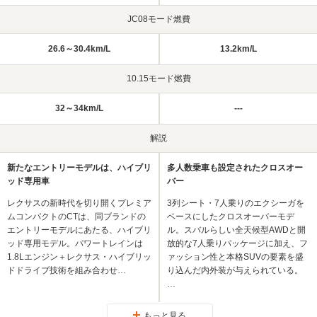
JC08モード燃費
26.6～30.4km/L
13.2km/L
10.15モード燃費
32～34km/L
---
解説
新たなエントリーモデルは、ハイブリ
多人数乗車も設定されたクロスオー
ッド専用車
バー
レクサスの新時代を切り開くプレミア
3列シート・7人乗りのエクシーガを
ムコンパクトのCTは、同ブランドの
ベースにしたクロスオーバーモデ
エントリーモデルにあたる、ハイブリ
ル。スバルらしい全天候型AWDと開
ッド専用モデル。パワートレインは
放的な7人乗りパッケージに加え、フ
1.8Lエンジン＋レクサス・ハイブリッ
ァッション性と本格SUVの要素を盛
ドドライブ技術を組み合わせ…
り込んだ内外装が与えられている。
…
もっと見る