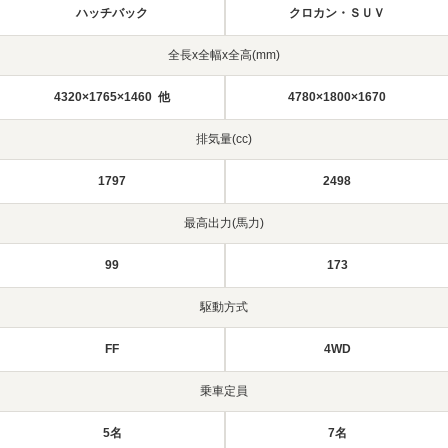
ハッチバック
クロカン・ＳＵＶ
全長x全幅x全高(mm)
4320×1765×1460 他
4780×1800×1670
排気量(cc)
1797
2498
最高出力(馬力)
99
173
駆動方式
FF
4WD
乗車定員
5名
7名