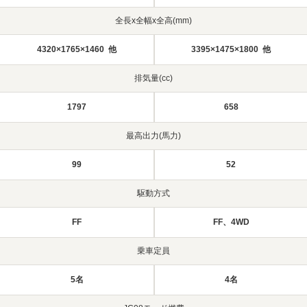
全長x全幅x全高(mm)
4320×1765×1460 他
3395×1475×1800 他
排気量(cc)
1797
658
最高出力(馬力)
99
52
駆動方式
FF
FF、4WD
乗車定員
5名
4名