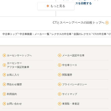
スを比較する
もっと見る
CTとスペーシアベースの比較トップへ
中古車トップ
中古車検索：メーカー一覧
レクサスの中古車
全国のレクサス
CTの中古車
C
カーセンサートップへ
メーカー認定中古車
カーセンサー
中古車リース
アフター保証対象車
お気に入り
閲覧履歴
問合わせ履歴
プライバシーポリシー
利用規約
サイトマップ
お問い合わせ
車買取・車査定