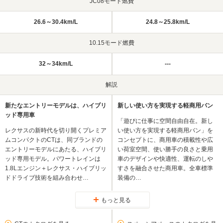
JC08モード燃費
26.6～30.4km/L
24.8～25.8km/L
10.15モード燃費
32～34km/L
---
解説
新たなエントリーモデルは、ハイブリ
新しい使い方を実現する軽商用バン
ッド専用車
「遊びに仕事に空間自由自在。新し
レクサスの新時代を切り開くプレミア
い使い方を実現する軽商用バン」を
ムコンパクトのCTは、同ブランドの
コンセプトに、商用車の積載性や広
エントリーモデルにあたる、ハイブリ
い荷室空間、使い勝手の良さと乗用
ッド専用モデル。パワートレインは
車のデザインや快適性、運転のしや
1.8Lエンジン＋レクサス・ハイブリッ
すさを融合させた商用車。全車標準
ドドライブ技術を組み合わせ…
装備の…
もっと見る