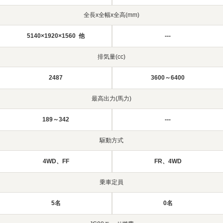
全長x全幅x全高(mm)
5140×1920×1560 他
---
排気量(cc)
2487
3600～6400
最高出力(馬力)
189～342
---
駆動方式
4WD、FF
FR、4WD
乗車定員
5名
0名