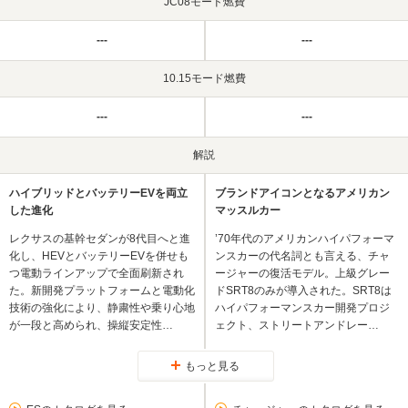
JC08モード燃費
---
---
10.15モード燃費
---
---
解説
ハイブリッドとバッテリーEVを両立
ブランドアイコンとなるアメリカン
した進化
マッスルカー
レクサスの基幹セダンが8代目へと進
’70年代のアメリカンハイパフォーマ
化し、HEVとバッテリーEVを併せも
ンスカーの代名詞とも言える、チャ
つ電動ラインアップで全面刷新され
ージャーの復活モデル。上級グレー
た。新開発プラットフォームと電動化
ドSRT8のみが導入された。SRT8は
技術の強化により、静粛性や乗り心地
ハイパフォーマンスカー開発プロジ
が一段と高められ、操縦安定性…
ェクト、ストリートアンドレー…
もっと見る