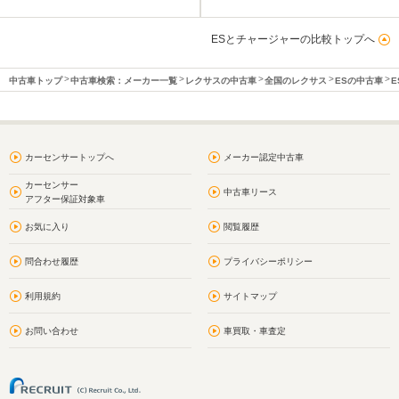
ESとチャージャーの比較トップへ
中古車トップ
中古車検索：メーカー一覧
レクサスの中古車
全国のレクサス
ESの中古車
E
カーセンサートップへ
メーカー認定中古車
カーセンサー
中古車リース
アフター保証対象車
お気に入り
閲覧履歴
問合わせ履歴
プライバシーポリシー
利用規約
サイトマップ
お問い合わせ
車買取・車査定