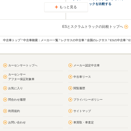
ラックを比較する
もっと見る
ESとスクラムトラックの比較トップへ
中古車トップ
中古車検索：メーカー一覧
レクサスの中古車
全国のレクサス
ESの中古車
E
カーセンサートップへ
メーカー認定中古車
カーセンサー
中古車リース
アフター保証対象車
お気に入り
閲覧履歴
問合わせ履歴
プライバシーポリシー
利用規約
サイトマップ
お問い合わせ
車買取・車査定