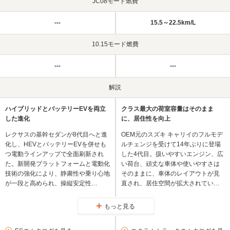
JC08モード燃費
---
15.5～22.5km/L
10.15モード燃費
---
---
解説
ハイブリッドとバッテリーEVを両立
クラス最大の荷室容量はそのまま
した進化
に、居住性を向上
レクサスの基幹セダンが8代目へと進
OEM元のスズキ キャリイのフルモデ
化し、HEVとバッテリーEVを併せも
ルチェンジを受けて14年ぶりに登場
つ電動ラインアップで全面刷新され
した4代目。扱いやすいエンジン、広
た。新開発プラットフォームと電動化
い荷台、頑丈な車体や使いやすさは
技術の強化により、静粛性や乗り心地
そのままに、車体のレイアウトが見
が一段と高められ、操縦安定性…
直され、居住空間が拡大されてい…
もっと見る