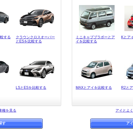
比較する
クラウンクロスオーバー
ミニキャブブラボーとア
Kとア
とESを比較する
イを比較する
LSとESを比較する
MAXとアイを比較する
R2と
車種を見る
アイとよ
探す
ア