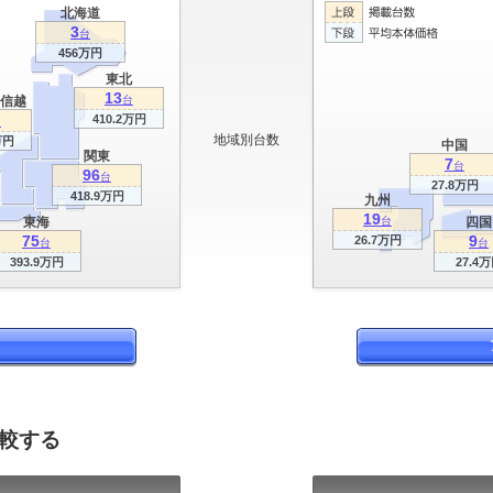
北海道
3
台
456万円
東北
13
信越
台
410.2万円
台
地域別台数
万円
中国
関東
7
台
96
台
27.8万円
418.9万円
九州
19
東海
台
四国
75
9
26.7万円
台
台
393.9万円
27.4
比較する