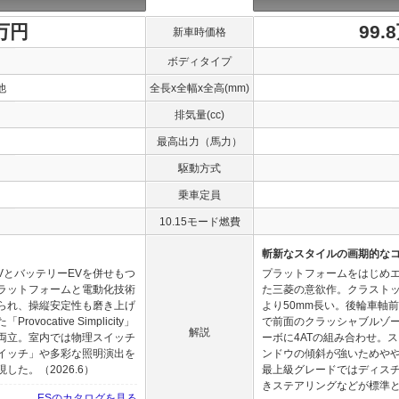
0万円
99.
新車時価格
ボディタイプ
他
全長x全幅x全高(mm)
排気量(cc)
最高出力（馬力）
駆動方式
乗車定員
10.15モード燃費
斬新なスタイルの画期的な
VとバッテリーEVを併せもつ
プラットフォームをはじめ
ラットフォームと電動化技術
た三菱の意欲作。クラストッ
られ、操縦安定性も磨き上げ
より50mm長い。後輪車軸
cative Simplicity」
で前面のクラッシャブルゾ
解説
両立。室内では物理スイッチ
ーボに4ATの組み合わせ。
イッチ」や多彩な照明演出を
ンドウの傾斜が強いためやや
た。（2026.6）
最上級グレードではディス
きステアリングなどが標準と充
ESのカタログを見る