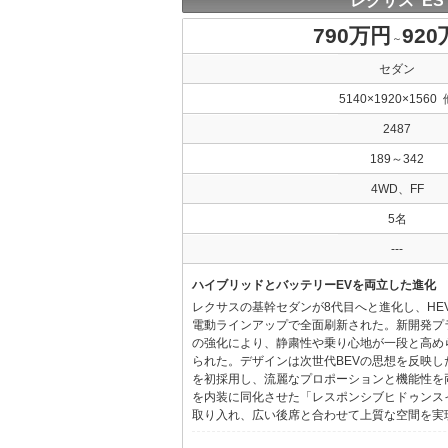
レクサス ES
790万円
92
～
セダン
5140×1920×1560 
2487
189～342
4WD、FF
5名
---
ハイブリッドとバッテリーEVを両立した進化
レクサスの基幹セダンが8代目へと進化し、HE
電動ラインアップで全面刷新された。新開発プ
の強化により、静粛性や乗り心地が一段と高め
られた。デザインは次世代BEVの思想を反映した「Provo
を初採用し、流麗なプロポーションと機能性を
を内装に同化させた「レスポンシブヒドゥンス
取り入れ、広い後席と合わせて上質な空間を実現し