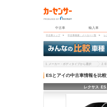
中古車
輸入車
中古車トップ
>
中古車検索：メーカー一覧
>
レ
1. メーカー・ボディタイプから選択
2.
ESとアイの中古車情報を比較
レクサス ES