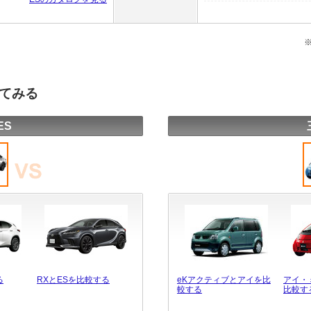
してみる
ES
る
RXとESを比較する
eKアクティブとアイを比
アイ・
較する
比較す