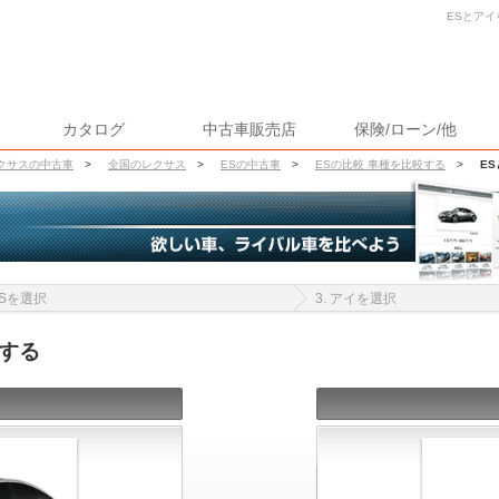
ESとアイ
カタログ
中古車販売店
保険/ローン/他
クサスの中古車
>
全国のレクサス
>
ESの中古車
>
ESの比較 車種を比較する
>
E
 ESを選択
3. アイを選択
する