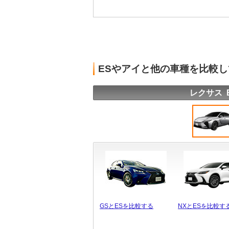
ESやアイと他の車種を比較
レクサス 
GSとESを比較する
NXとESを比較す