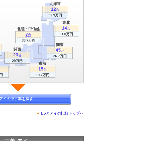
北海道
12
台
32.9万円
東北
14
北陸・甲信越
台
7
31.8万円
台
33.7万円
関東
関西
45
台
23
台
26.7万円
29万円
東海
15
台
万円
19.7万円
アイの中古車を探す
ESとアイの比較トップへ