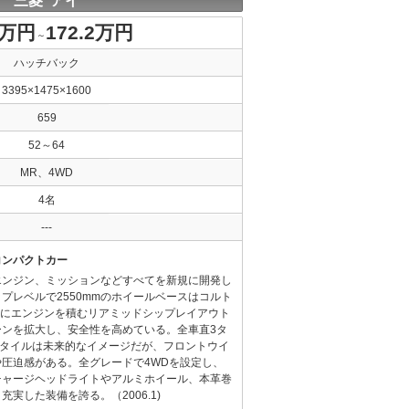
三菱 アイ
8万円
172.2万円
～
ハッチバック
3395×1475×1600
659
52～64
MR、4WD
4名
---
コンパクトカー
エンジン、ミッションなどすべてを新規に開発し
プレベルで2550mmのホイールベースはコルト
前にエンジンを積むリアミッドシップレイアウト
ーンを拡大し、安全性を高めている。全車直3タ
スタイルは未来的なイメージだが、フロントウイ
圧迫感がある。全グレードで4WDを設定し、
チャージヘッドライトやアルミホイール、本革巻
実した装備を誇る。（2006.1)