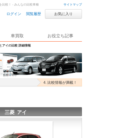
を比較！ - みんなの比較車種
サイトマップ
ログイン
閲覧履歴
お気に入り
車買取
お役立ち記事
Sとアイの比較 詳細情報
4. 比較情報が満載！
三菱 アイ