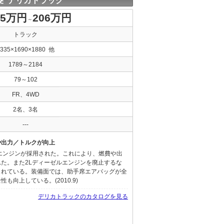
菱 デリカトラック
.5万円
206万円
～
トラック
4335×1690×1880 他
1789～2184
79～102
FR、4WD
2名、3名
---
や出力／トルクが向上
リンエンジンが採用された。これにより、燃費や出
た。また2Lディーゼルエンジンを廃止するな
られている。装備面では、助手席エアバッグが全
も向上している。(2010.9)
デリカトラックのカタログを見る