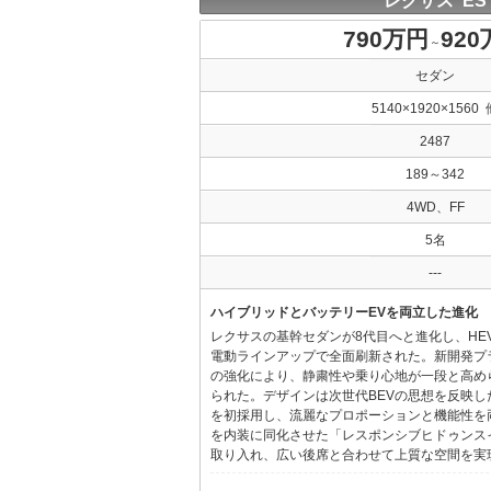
レクサス ES
790万円
92
～
セダン
5140×1920×1560 
2487
189～342
4WD、FF
5名
---
ハイブリッドとバッテリーEVを両立した進化
レクサスの基幹セダンが8代目へと進化し、HE
電動ラインアップで全面刷新された。新開発プ
の強化により、静粛性や乗り心地が一段と高め
られた。デザインは次世代BEVの思想を反映した「Provo
を初採用し、流麗なプロポーションと機能性を
を内装に同化させた「レスポンシブヒドゥンス
取り入れ、広い後席と合わせて上質な空間を実現し