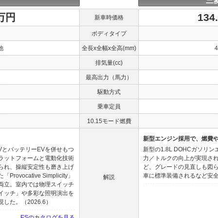
三
0万円
134
新車時価格
ボディタイプ
他
全長x全幅x全高(mm)
排気量(cc)
最高出力（馬力）
駆動方式
乗車定員
10.15モード燃費
新型エンジン採用で、燃費
VとバッテリーEVを併せもつ
新型の1.8L DOHCガソ
ラットフォームと電動化技術
力／トルクの向上が実現され
られ、操縦安定性も磨き上げ
ど、グレードの見直しも図
cative Simplicity」
車に標準装備されるなど安全性
解説
両立。室内では物理スイッチ
イッチ」や多彩な照明演出を
た。（2026.6）
ESのカタログを見る