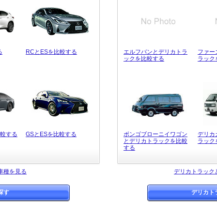
る
RCとESを比較する
エルフバンとデリカトラ
ファー
ックを比較する
ラック
比較する
GSとESを比較する
ボンゴブローニイワゴン
デリカ
とデリカトラックを比較
ラック
する
車種を見る
デリカトラック
探す
デリカト