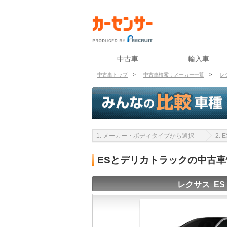
中古車
輸入車
中古車トップ
>
中古車検索：メーカー一覧
>
レ
1. メーカー・ボディタイプから選択
2.
ESとデリカトラックの中古
レクサス ES