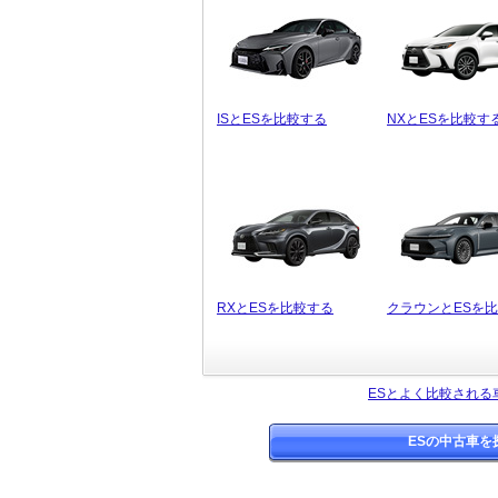
ISとESを比較する
NXとESを比較す
RXとESを比較する
クラウンとESを
ESとよく比較される
ESの中古車を