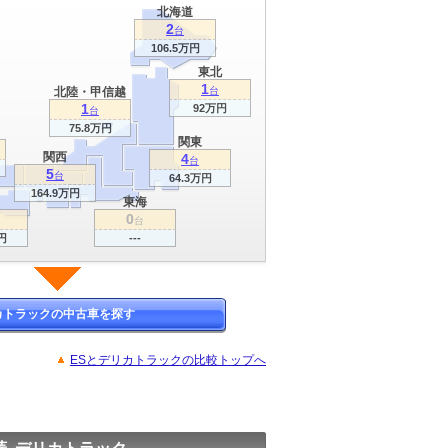
北海道
2
台
106.5万円
東北
1
北陸・甲信越
台
1
92万円
台
75.8万円
関東
関西
4
台
5
台
64.3万円
164.9万円
東海
0
台
円
---
カトラックの中古車を探す
ESとデリカトラックの比較トップへ