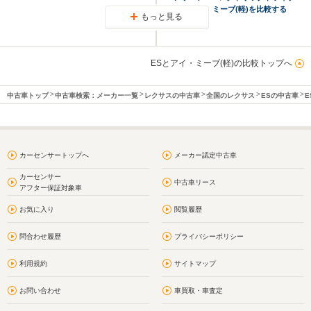
とアイ・ミーブ(軽)を比較する
もっと見る
ESとアイ・ミーブ(軽)の比較トップへ
中古車トップ
中古車検索：メーカー一覧
レクサスの中古車
全国のレクサス
ESの中古車
E
カーセンサートップへ
メーカー認定中古車
カーセンサー
中古車リース
アフター保証対象車
お気に入り
閲覧履歴
問合わせ履歴
プライバシーポリシー
利用規約
サイトマップ
お問い合わせ
車買取・車査定