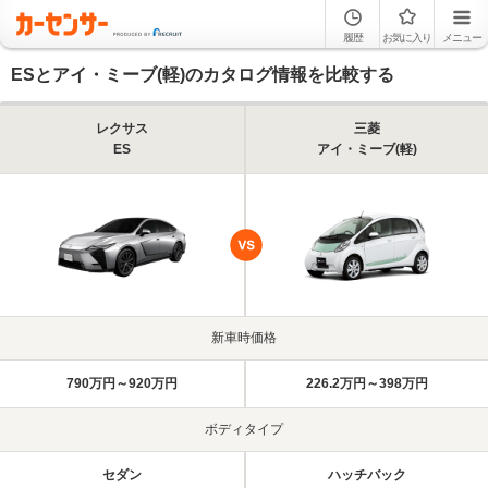
履歴
お気に入り
メニュー
ESとアイ・ミーブ(軽)のカタログ情報を比較する
レクサス
三菱
ES
アイ・ミーブ(軽)
新車時価格
790万円～920万円
226.2万円～398万円
ボディタイプ
セダン
ハッチバック