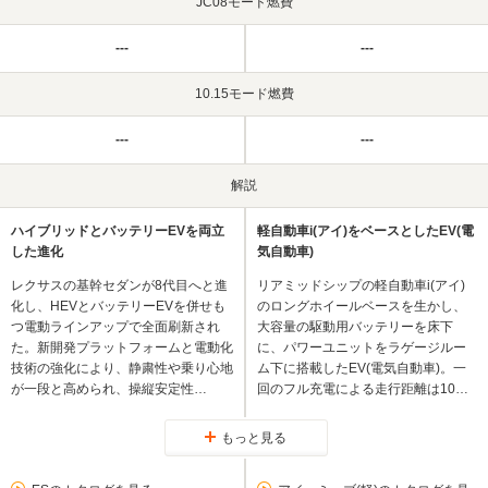
JC08モード燃費
---
---
10.15モード燃費
---
---
解説
ハイブリッドとバッテリーEVを両立
軽自動車i(アイ)をベースとしたEV(電
した進化
気自動車)
レクサスの基幹セダンが8代目へと進
リアミッドシップの軽自動車i(アイ)
化し、HEVとバッテリーEVを併せも
のロングホイールベースを生かし、
つ電動ラインアップで全面刷新され
大容量の駆動用バッテリーを床下
た。新開発プラットフォームと電動化
に、パワーユニットをラゲージルー
技術の強化により、静粛性や乗り心地
ム下に搭載したEV(電気自動車)。一
が一段と高められ、操縦安定性…
回のフル充電による走行距離は10…
もっと見る