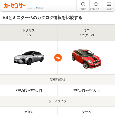
履歴
お気に入り
メニュー
ESとミニクーペのカタログ情報を比較する
レクサス
ミニ
ES
ミニクーペ
新車時価格
790万円～920万円
297万円～455万円
ボディタイプ
セダン
クーペ