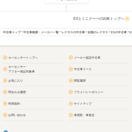
ESとミニクーペの比較トップへ
中古車トップ
中古車検索：メーカー一覧
レクサスの中古車
全国のレクサス
ESの中古車
E
カーセンサートップへ
メーカー認定中古車
カーセンサー
中古車リース
アフター保証対象車
お気に入り
閲覧履歴
問合わせ履歴
プライバシーポリシー
利用規約
サイトマップ
お問い合わせ
車買取・車査定