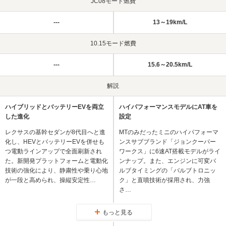
JC08モード燃費
---
13～19km/L
10.15モード燃費
---
15.6～20.5km/L
解説
ハイブリッドとバッテリーEVを両立
ハイパフォーマンスモデルにAT車を
した進化
設定
レクサスの基幹セダンが8代目へと進
MTのみだったミニのハイパフォーマ
化し、HEVとバッテリーEVを併せも
ンスサブブランド「ジョンクーパー
つ電動ラインアップで全面刷新され
ワークス」に6速AT搭載モデルがライ
た。新開発プラットフォームと電動化
ンナップ。また、エンジンに可変バ
技術の強化により、静粛性や乗り心地
ルブタイミングの「バルブトロニッ
が一段と高められ、操縦安定性…
ク」と直噴技術が採用され、力強
さ…
もっと見る