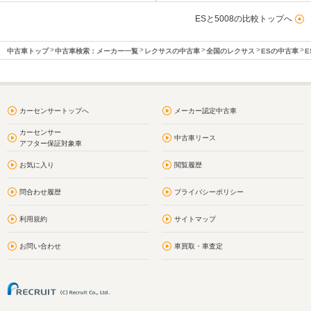
ESと5008の比較トップへ
中古車トップ
中古車検索：メーカー一覧
レクサスの中古車
全国のレクサス
ESの中古車
E
カーセンサートップへ
メーカー認定中古車
カーセンサー
中古車リース
アフター保証対象車
お気に入り
閲覧履歴
問合わせ履歴
プライバシーポリシー
利用規約
サイトマップ
お問い合わせ
車買取・車査定