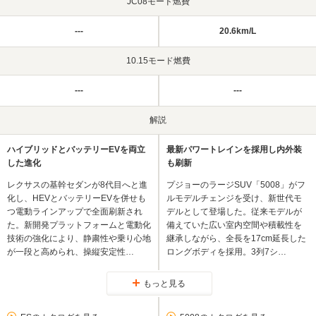
JC08モード燃費
---
20.6km/L
10.15モード燃費
---
---
解説
ハイブリッドとバッテリーEVを両立
最新パワートレインを採用し内外装
した進化
も刷新
レクサスの基幹セダンが8代目へと進
プジョーのラージSUV「5008」がフ
化し、HEVとバッテリーEVを併せも
ルモデルチェンジを受け、新世代モ
つ電動ラインアップで全面刷新され
デルとして登場した。従来モデルが
た。新開発プラットフォームと電動化
備えていた広い室内空間や積載性を
技術の強化により、静粛性や乗り心地
継承しながら、全長を17cm延長した
が一段と高められ、操縦安定性…
ロングボディを採用。3列7シ…
もっと見る