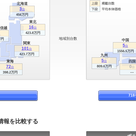
北海道
3
台
456万円
東北
16
信越
台
423.8万円
台
地域別台数
万円
中国
関東
5
台
101
台
1556.5万円
423.7万円
九州
5
東海
台
四国
72
0
809.6万円
台
台
398.2万円
---
71
グ情報を比較する