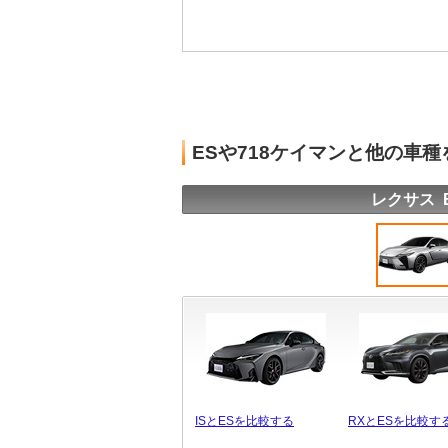
ESや718ケイマンと他の車
レクサス 
ISとESを比較する
RXとESを比較す