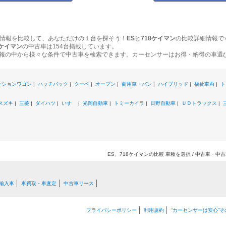
情報を比較して、あなただけの１台を探そう！
ES
と
718ケイマン
の比較詳細情報で
8ケイマン
の中古車は154台掲載しています。
報の中から様々な条件で中古車を検索できます。カーセンサーはお得・納得の車選
ーションワゴン
|
ハッチバック
|
クーペ
|
オープン
|
商用車・バン
|
ハイブリッド
|
福祉車両
|
ト
スズキ
|
三菱
|
ダイハツ
|
いすゞ
|
光岡自動車
|
トミーカイラ
|
日野自動車
|
ＵＤトラックス
|
ES、718ケイマンの比較 車種を選択 / 中古車・
輸入車
車買取・車査定
中古車リース
プライバシーポリシー
利用規約
“カーセンサーは安心”そ