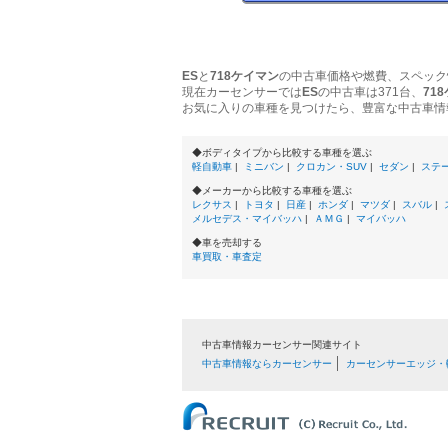
ES
と
718ケイマン
の中古車価格や燃費、スペック
現在カーセンサーでは
ES
の中古車は371台、
71
お気に入りの車種を見つけたら、豊富な中古車情
◆ボディタイプから比較する車種を選ぶ
軽自動車
|
ミニバン
|
クロカン・SUV
|
セダン
|
ステ
◆メーカーから比較する車種を選ぶ
レクサス
|
トヨタ
|
日産
|
ホンダ
|
マツダ
|
スバル
|
メルセデス・マイバッハ
|
ＡＭＧ
|
マイバッハ
◆車を売却する
車買取・車査定
中古車情報カーセンサー関連サイト
中古車情報ならカーセンサー
カーセンサーエッジ・