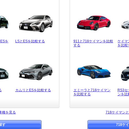
ESを
LSとESを比較する
911と718ケイマンを比較
ケイマ
する
を比較
る
カムリとESを比較する
エミーラと718ケイマン
RS3セ
を比較する
ンを比
車種を見る
718ケイマン
探す
718ケ