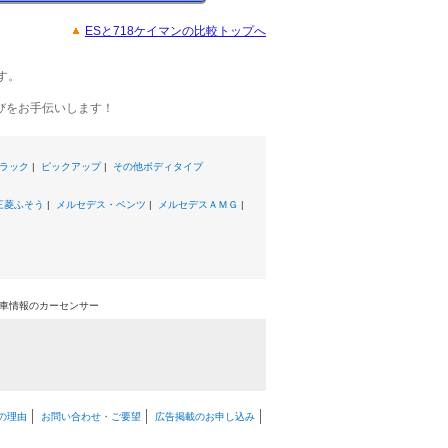
ESと718ケイマンの比較トップへ
す。
びをお手伝いします！
ラック
|
ピックアップ
|
その他ボディタイプ
三菱ふそう
|
メルセデス・ベンツ
|
メルセデスＡＭＧ
|
中古車情報のカーセンサー
の理由
お問い合わせ・ご要望
広告掲載のお申し込み