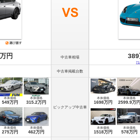
8万円
38
中古車相場
7
中古車掲載台数
本体価格
本体価格
本体価格
本体価格
549万円
315.2万円
1698万円
2599.9万
ピックアップ中古車
本体価格
本体価格
本体価格
本体価格
275万円
462万円
1518万円
578万円