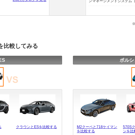
ンマネージメントシステム（P
種を比較してみる
ES
ポルシ
る
クラウンとESを比較する
M2クーペと718ケイマン
570S
を比較する
ンを比