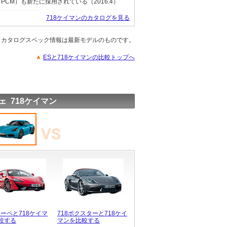
CM）も新たに採用されている（2016.4）
718ケイマンのカタログを見る
※カタログスペック情報は最新モデルのものです。
ESと718ケイマンの比較トップへ
ェ 718ケイマン
クーペと718ケイマ
718ボクスターと718ケイ
較する
マンを比較する