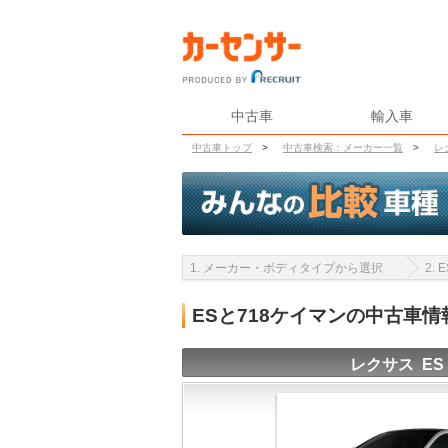
中古車
輸入車
中古車トップ
>
中古車検索：メーカー一覧
>
レ
1. メーカー・ボディタイプから選択
2.
ESと718ケイマンの中古車
レクサス ES