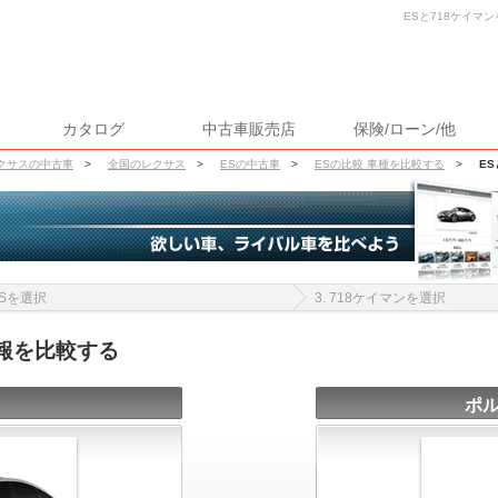
ESと718ケイマン
カタログ
中古車販売店
保険/ローン/他
クサスの中古車
>
全国のレクサス
>
ESの中古車
>
ESの比較 車種を比較する
>
E
 ESを選択
3. 718ケイマンを選択
情報を比較する
ポル