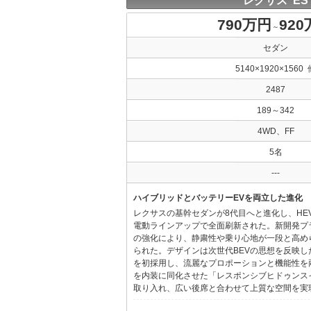
レクサス ES
790万円
92
～
セダン
5140×1920×1560 
2487
189～342
4WD、FF
5名
---
ハイブリッドとバッテリーEVを両立した進化
レクサスの基幹セダンが8代目へと進化し、HE
電動ラインアップで全面刷新された。新開発プ
の強化により、静粛性や乗り心地が一段と高め
られた。デザインは次世代BEVの思想を反映した「Provo
を初採用し、流麗なプロポーションと機能性を
を内装に同化させた「レスポンシブヒドゥンス
取り入れ、広い後席と合わせて上質な空間を実現し