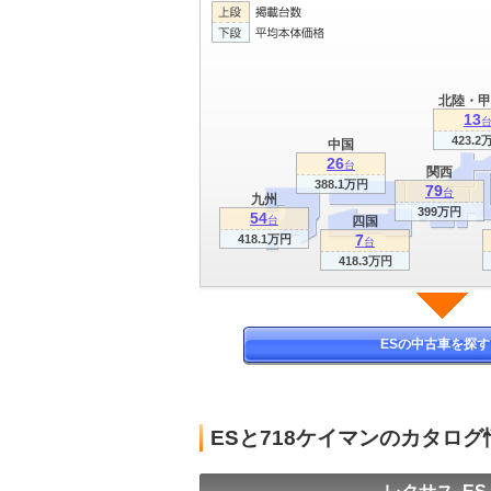
北陸・甲
13
423.2
中国
26
台
関西
388.1万円
79
台
九州
399万円
54
台
四国
7
418.1万円
台
418.3万円
ESの中古車を探す
ESと718ケイマンのカタロ