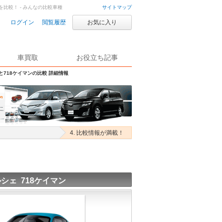
を比較！ - みんなの比較車種
サイトマップ
ログイン
閲覧履歴
お気に入り
車買取
お役立ち記事
Sと718ケイマンの比較 詳細情報
4. 比較情報が満載！
シェ 718ケイマン