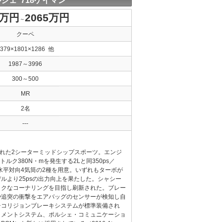
シェ 718ケイマン
9万円
2065万円
～
クーペ
4379×1801×1286 他
1987～3996
300～500
MR
2名
---
られた2シーターミッドシップスポーツ。エンジ
トルク380N・mを発生する2Lと同350ps／
Lの水平対向4気筒の2種を用意。いずれもターボが
ルより25psの出力向上を果たした。シャシー
ックなコーナリングを目指し刷新された。ブレー
や追突の衝撃をエアバッグのセンサーが検知し自
チコリジョンブレーキシステムが標準装備され
イメントシステム、ポルシェ・コミュニケーショ