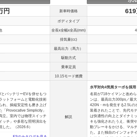
ポル
0万円
61
新車時価格
ボディタイプ
他
全長x全幅x全高(mm)
排気量(cc)
最高出力（馬力）
駆動方式
乗車定員
10.15モード燃費
水平対向4気筒ターボを採用
VとバッテリーEVを併せもつ
名前が718ケイマンと改め
ラットフォームと電動化技術
ンは、最高出力300ps／最大
られ、操縦安定性も磨き上げ
420N・mを発生する2.5
cative Simplicity」
装着されたことで、先代モデ
両立。室内では物理スイッチ
は快適性の向上とダイナミ
解説
イッチ」や多彩な照明演出を
キも強化されたうえ、衝突
た。（2026.6）
動ブレーキをかける、マル
た。また独自のインフォテ
ESのカタログを見る