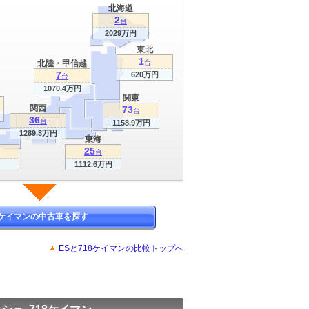
北海道
2
台
2029万円
東北
1
北陸・甲信越
台
7
620万円
台
1070.4万円
関東
関西
73
台
36
台
1158.9万円
1289.8万円
東海
25
台
1112.6万円
8ケイマンの中古車を探す
ESと718ケイマンの比較トップへ