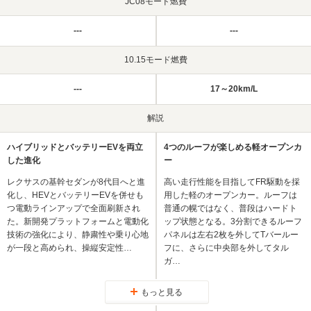
JC08モード燃費
---
---
10.15モード燃費
---
17～20km/L
解説
ハイブリッドとバッテリーEVを両立
4つのルーフが楽しめる軽オープンカ
した進化
ー
レクサスの基幹セダンが8代目へと進
高い走行性能を目指してFR駆動を採
化し、HEVとバッテリーEVを併せも
用した軽のオープンカー。ルーフは
つ電動ラインアップで全面刷新され
普通の幌ではなく、普段はハードト
た。新開発プラットフォームと電動化
ップ状態となる。3分割できるルーフ
技術の強化により、静粛性や乗り心地
パネルは左右2枚を外してTバールー
が一段と高められ、操縦安定性…
フに、さらに中央部を外してタル
ガ…
もっと見る