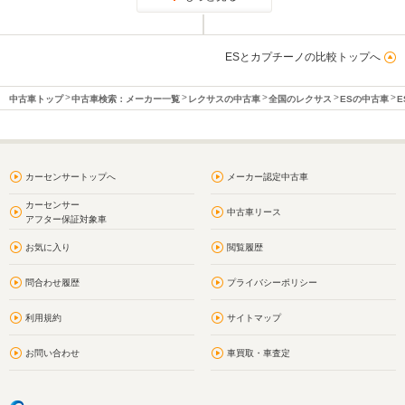
ESとカプチーノの比較トップへ
中古車トップ
中古車検索：メーカー一覧
レクサスの中古車
全国のレクサス
ESの中古車
E
カーセンサートップへ
メーカー認定中古車
カーセンサー
中古車リース
アフター保証対象車
お気に入り
閲覧履歴
問合わせ履歴
プライバシーポリシー
利用規約
サイトマップ
お問い合わせ
車買取・車査定