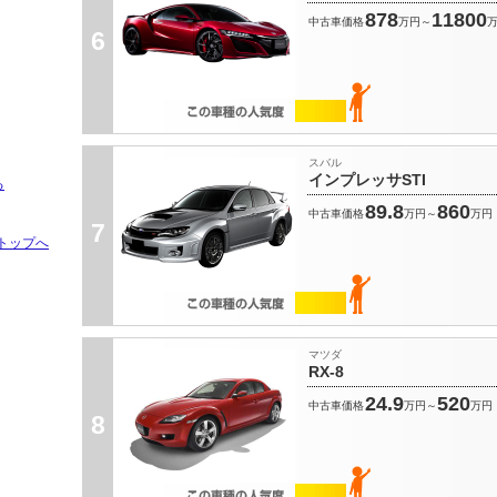
878
11800
中古車価格
万円～
6
スバル
インプレッサSTI
る
89.8
860
中古車価格
万円～
万円
7
トップへ
マツダ
RX-8
24.9
520
中古車価格
万円～
万円
8