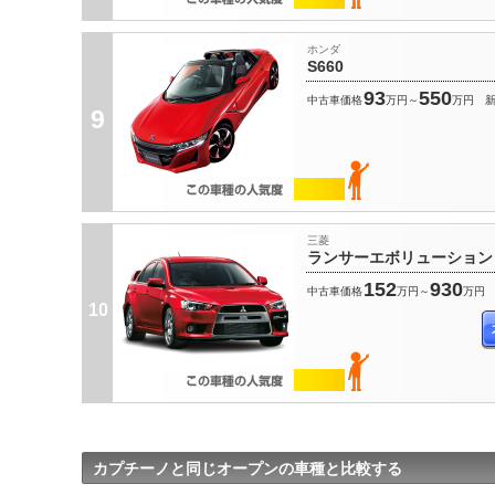
ホンダ
S660
93
550
中古車価格
万円～
万円
9
三菱
ランサーエボリューション
152
930
中古車価格
万円～
万円
10
カプチーノと同じオープンの車種と比較する