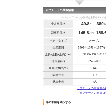
カプチーノの基本情報
※カタログスペック情報は最新モデルの
49.8
380
中古車価格
万円～
万
145.8
158.
新車時価格
万円～
ボディタイプ
オープン
生産期間
1991年10月～1997年
全長x全幅x全高(mm)
3295×1395×118
排気量(cc)
657～658
最高出力(馬力)
64
駆動方式
FR
乗車定員
2名
カプチーノの中古車を
カプチーノのカタロ
他の車種を選択する