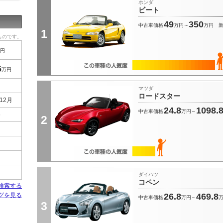
ホンダ
ビート
49
350
中古車価格
万円～
万円
1
ものです。
円
6
万円
マツダ
ロードスター
12月
24.8
1098.
中古車価格
万円～
5
2
ダイハツ
コペン
検索する
グを見る
26.8
469.8
中古車価格
万円～
3