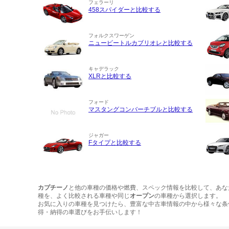
フェラーリ
458スパイダーと比較する
フォルクスワーゲン
ニュービートルカブリオレと比較する
キャデラック
XLRと比較する
フォード
マスタングコンバーチブルと比較する
ジャガー
Fタイプと比較する
カプチーノ
と他の車種の価格や燃費、スペック情報を比較して、あな
種を、よく比較される車種や同じ
オープン
の車種から選択します。
お気に入りの車種を見つけたら、豊富な中古車情報の中から様々な条
得・納得の車選びをお手伝いします！