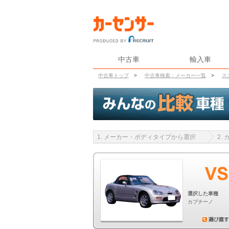
中古車
輸入車
中古車トップ
>
中古車検索：メーカー一覧
>
ス
1. メーカー・ボディタイプから選択
2.
選択した車種
カプチーノ