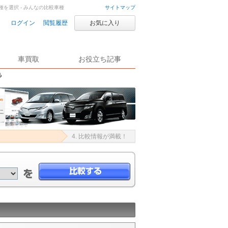
を選択 - みんなの比較車種
サイトマップ
ログイン
閲覧履歴
お気に入り
車買取
お役立ち記事
る
4. 比較情報が満載！